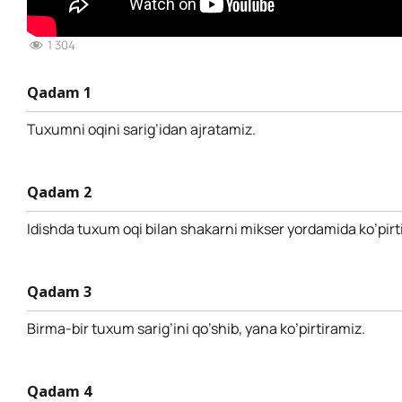
1 304
Qadam 1
Tuxumni oqini sarig’idan ajratamiz.
Qadam 2
Idishda tuxum oqi bilan shakarni mikser yordamida ko’pirt
Qadam 3
Birma-bir tuxum sarig’ini qo’shib, yana ko’pirtiramiz.
Qadam 4