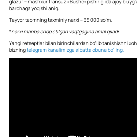
glazur – mashxur fransuz «Bushe»pishirig’ida ajoyib uyg’u
barchaga yoqishi aniq.
Tayyor taomning taxminiy narxi – 35 000 so’m.
*
narxi manba chop etilgan vaqtgagina amal qiladi.
Yangi retseptlar bilan birinchilardan bo’lib tanishishni xo
bizning
telegram kanalimizga albatta obuna bo’ling.