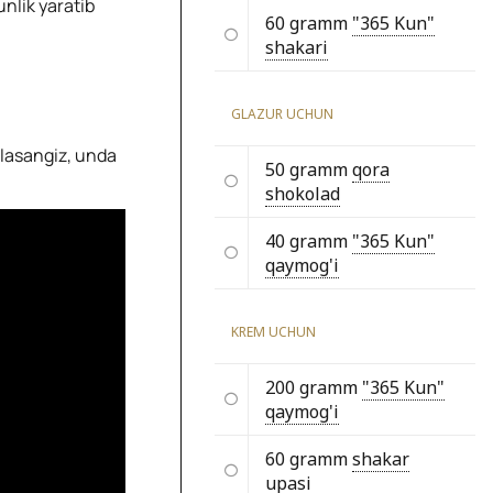
nlik yaratib
60 gramm
"365 Kun"
shakari
GLAZUR UCHUN
hlasangiz, unda
50 gramm
qora
shokolad
40 gramm
"365 Kun"
qaymog'i
KREM UCHUN
200 gramm
"365 Kun"
qaymog'i
60 gramm
shakar
upasi