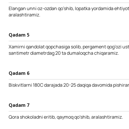
Elangan unni oz-ozdan qo’shib, lopatka yordamida ehtiyotk
aralashtiramiz.
Qadam 5
Xamirni qandolat qopchasiga solib, pergament qog’ozi ust
santimetr diametrdag 20 ta dumaloqcha chiqaramiz.
Qadam 6
Biskvitlarni 180C darajada 20-25 daqiqa davomida pishira
Qadam 7
Qora shokoladni eritib, qaymoq qo’shib, aralashtiramiz.