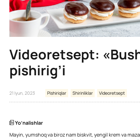
Videoretsept: «Bus
pishirig’i
21 Iyun, 2023
Pishiriqlar
Shirinliklar
Videoretsept
Yo’nalishlar
Mayin, yumshoq va biroz nam biskvit, yengil krem va mazal