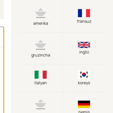
fransuz
amerika
ingliz
gruzincha
italyan
koreys
nemis