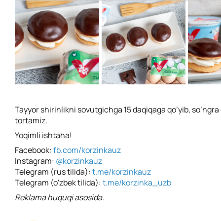
Tayyor shirinlikni sovutgichga 15 daqiqaga qo’yib, so’ngr
tortamiz.
Yoqimli ishtaha!
Facebook:
fb.com/korzinkauz
Instagram:
@korzinkauz
Telegram (rus tilida):
t.me/korzinkauz
Telegram (o'zbek tilida):
t.me/korzinka_uzb
Reklama huquqi asosida.