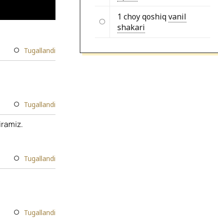
1 choy qoshiq
vanil
shakari
Tugallandi
Tugallandi
iramiz.
Tugallandi
Tugallandi