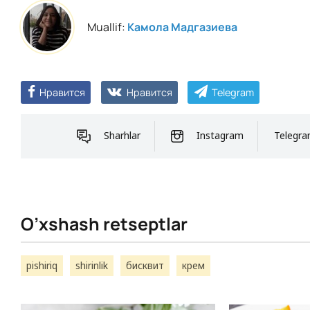
Muallif:
Камола Мадгазиева
Нравится
Нравится
Telegram
Sharhlar
Instagram
Telegr
O’xshash retseptlar
pishiriq
shirinlik
бисквит
крем