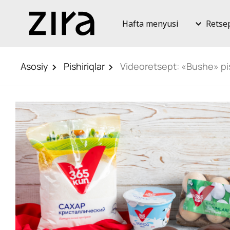
Hafta menyusi
Retse
Asosiy
Pishiriqlar
Videoretsept: «Bushe» pis