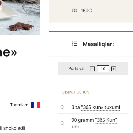
180C
Masalliqlar:
he»
Portsiya:
BISKVIT UCHUN
Taomlari:
3 ta
"365 kun» tuxumi
90 gramm
"365 Kun"
uni
i shokoladli