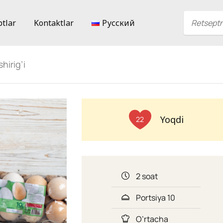
ptlar
Kontaktlar
Русский
hirig’i
Yoqdi
22
2 soat
Portsiya 10
O’rtacha