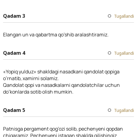
Qadam 3
Tugallandi
Elangan un va qabartma qo’shib aralashtiramiz.
Qadam 4
Tugallandi
«Yopiq yulduz» shakldagi nasadkani qandolat qopiga
o’rnatib, xamirni solamiz.
Qandolat qopi va nasadkalarni qandolatchilar uchun
do’konlarda sotib olish mumkin.
Qadam 5
Tugallandi
Patnisga pergament qog’ozi solib, pechenyeni qopdan
chiqaramiz. Pechenyeni istagan shaklda qilishingiz