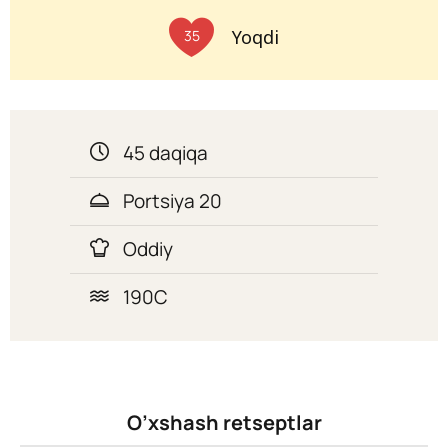
Yoqdi
35
45 daqiqa
Portsiya 20
Oddiy
190C
O’xshash retseptlar