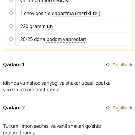
yarimta
limon sedrasi
1 choy qoshiq
qabartma (razrixlitel)
220 gramm
un
20-25 dona
bodom yaproqlari
Qadam 1
Tugallandi
idishda yumshoq sariyog’ va shakar upasi lopatka
yordamida aralashtiramiz.
Qadam 2
Tugallandi
Tuxum, limon sedrasi va vanil shakari qo’shib
aralashtiramiz.