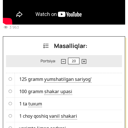
3 963
Masalliqlar:
Portsiya:
125 gramm
yumshatilgan sariyog'
100 gramm
shakar upasi
1 ta
tuxum
1 choy qoshiq
vanil shakari