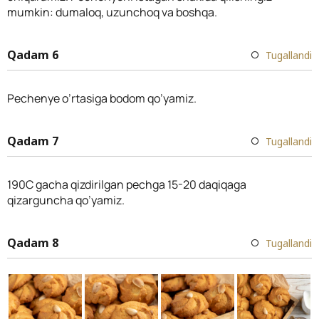
mumkin: dumaloq, uzunchoq va boshqa.
Qadam 6
Tugallandi
Pechenye o’rtasiga bodom qo’yamiz.
Qadam 7
Tugallandi
190С gacha qizdirilgan pechga 15-20 daqiqaga
qizarguncha qo’yamiz.
Qadam 8
Tugallandi