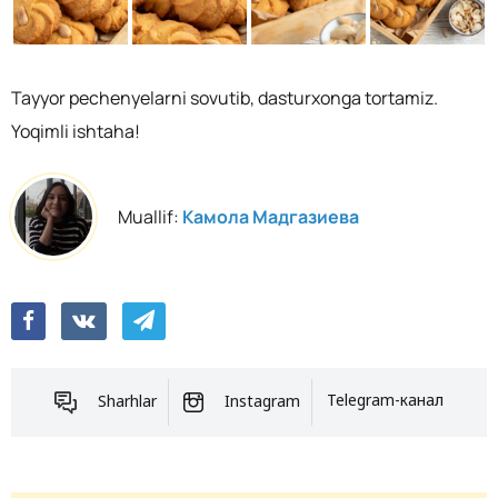
Tayyor pechenyelarni sovutib, dasturxonga tortamiz.
Yoqimli ishtaha!
Muallif:
Камола Мадгазиева
Sharhlar
Instagram
Telegram-канал