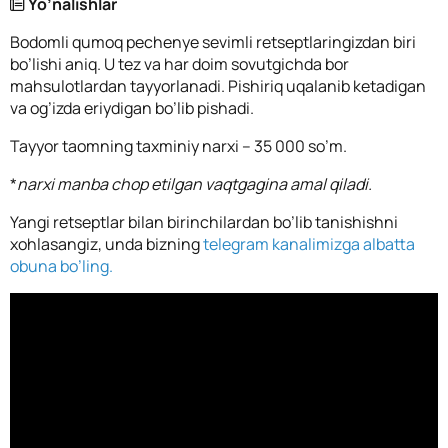
Yo’nalishlar
Bodomli qumoq pechenye sevimli retseptlaringizdan biri
bo’lishi aniq. U tez va har doim sovutgichda bor
mahsulotlardan tayyorlanadi. Pishiriq uqalanib ketadigan
va og’izda eriydigan bo’lib pishadi.
Tayyor taomning taxminiy narxi – 35 000 so’m.
*
narxi manba chop etilgan vaqtgagina amal qiladi.
Yangi retseptlar bilan birinchilardan bo’lib tanishishni
xohlasangiz, unda bizning
telegram kanalimizga albatta
obuna bo’ling.