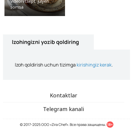
Videoretsept: julyen
somsa
Izohingizni yozib qoldiring
Izoh qoldirish uchun tizimga
kirishingiz kerak
.
Kontaktlar
Telegram kanali
© 2017-2025 ООО «Zira Chef». Все права защищены.
18+