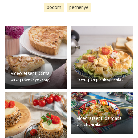
bodom
pechenye
Videoretsept: Olmali
pirog (Svetayevskiy)
Tovuq va pishloqli salat
Videoretsept: dangasa
chuchvaralar