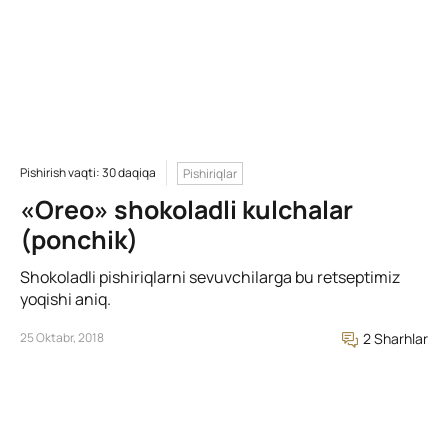
Pishirish vaqti: 30 daqiqa
Pishiriqlar
«Oreo» shokoladli kulchalar
(ponchik)
Shokoladli pishiriqlarni sevuvchilarga bu retseptimiz
yoqishi aniq.
25 Oktabr, 2018
2 Sharhlar