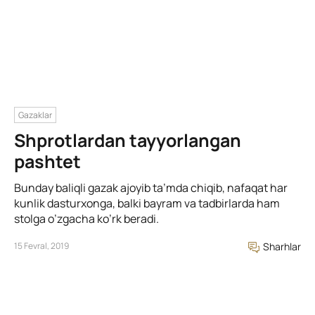
Gazaklar
Shprotlardan tayyorlangan
pashtet
Bunday baliqli gazak ajoyib ta’mda chiqib, nafaqat har
kunlik dasturxonga, balki bayram va tadbirlarda ham
stolga o’zgacha ko’rk beradi.
15 Fevral, 2019
Sharhlar