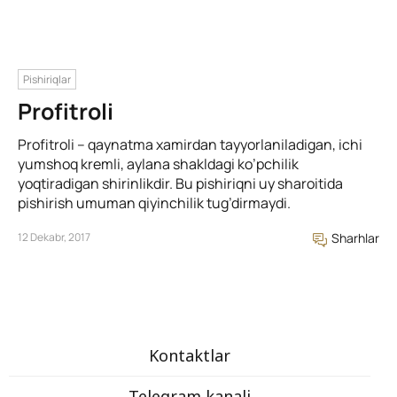
Pishiriqlar
Profitroli
Profitroli – qaynatma xamirdan tayyorlaniladigan, ichi
yumshoq kremli, aylana shakldagi ko’pchilik
yoqtiradigan shirinlikdir. Bu pishiriqni uy sharoitida
pishirish umuman qiyinchilik tug’dirmaydi.
12 Dekabr, 2017
Sharhlar
Kontaktlar
Telegram kanali