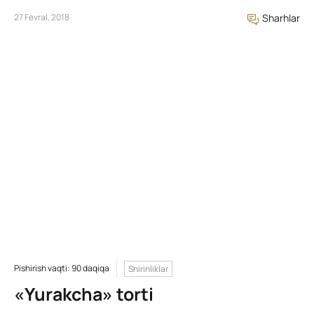
27 Fevral, 2018
Sharhlar
Pishirish vaqti: 90 daqiqa
Shirinliklar
«Yurakcha» torti