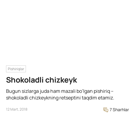
Pishiriqlar
Shokoladli chizkeyk
Bugun sizlarga juda ham mazali bo’lgan pishiriq –
shokoladli chizkeykning retseptini taqdim etamiz.
12 Mart, 2018
7 Sharhlar