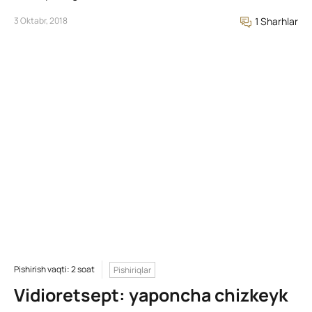
3 Oktabr, 2018
1 Sharhlar
Pishirish vaqti: 2 soat
Pishiriqlar
Vidioretsept: yaponcha chizkeyk