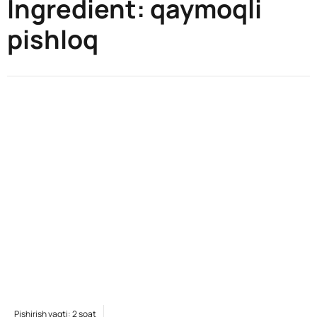
Ingredient:
qaymoqli
pishloq
Pishirish vaqti: 2 soat