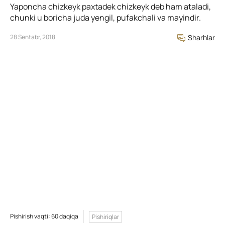
Yaponcha chizkeyk paxtadek chizkeyk deb ham ataladi,
chunki u boricha juda yengil, pufakchali va mayindir.
28 Sentabr, 2018
Sharhlar
Pishirish vaqti: 60 daqiqa
Pishiriqlar