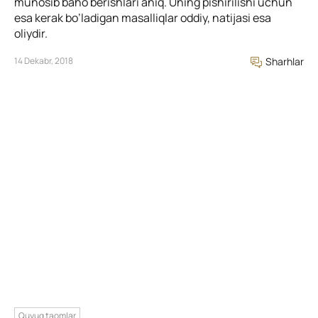
munosib baho berishlari aniq. Uning pishirilishi uchun
esa kerak bo’ladigan masalliqlar oddiy, natijasi esa
oliydir.
14 Dekabr, 2018
Sharhlar
Quyuq taomlar