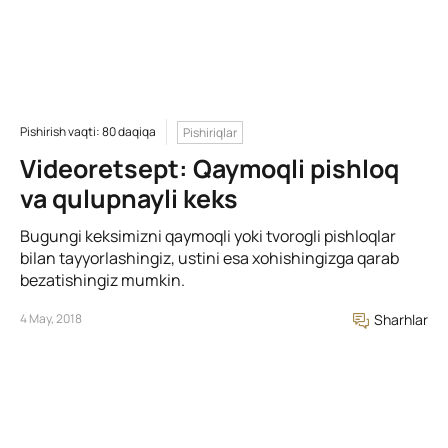
Pishirish vaqti: 80 daqiqa
Pishiriqlar
Videoretsept: Qaymoqli pishloq
va qulupnayli keks
Bugungi keksimizni qaymoqli yoki tvorogli pishloqlar
bilan tayyorlashingiz, ustini esa xohishingizga qarab
bezatishingiz mumkin.
4 May, 2018
Sharhlar