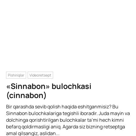
Pishiriqlar
Videoretsept
«Sinnabon» bulochkasi
(cinnabon)
Bir qarashda sevib qolish haqida eshitganmisiz? Bu
Sinnabon bulochkalariga tegishli iboradir. Juda mayin va
dolchinga qorishtirilgan bulochkalar ta’mi hech kimni
befarq qoldirmasligi aniq. Agarda siz bizning retseptga
amal qilsangiz, aslidan...