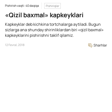
Pishirish vaqti: 40 daqiqa
Pishiriqlar
«Qizil baxmal» kapkeyklari
Kapkeyklar deb kichkina tortchalarga aytiladi. Bugun
sizlarga ana shunday shirinliklardan biri «qizil baxmal»
kapkeyklarini pishirishni taklif qilamiz.
12 Fevral, 2018
Sharhlar