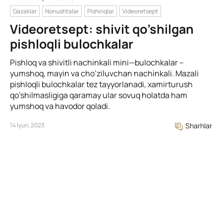
Gazaklar
Nonushtalar
Pishiriqlar
Videoretsept
Videoretsept: shivit qo’shilgan
pishloqli bulochkalar
Pishloq va shivitli nachinkali mini—bulochkalar –
yumshoq, mayin va cho’ziluvchan nachinkali. Mazali
pishloqli bulochkalar tez tayyorlanadi, xamirturush
qo’shilmasligiga qaramay ular sovuq holatda ham
yumshoq va havodor qoladi.
14 Iyun, 2023
Sharhlar