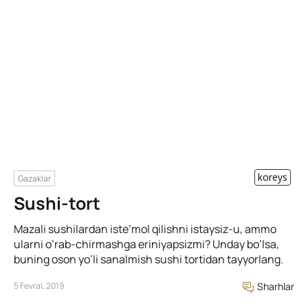
koreys
Gazaklar
Sushi-tort
Mazali sushilardan iste’mol qilishni istaysiz-u, ammo
ularni o’rab-chirmashga eriniyapsizmi? Unday bo’lsa,
buning oson yo’li sanalmish sushi tortidan tayyorlang.
5 Fevral, 2019
Sharhlar