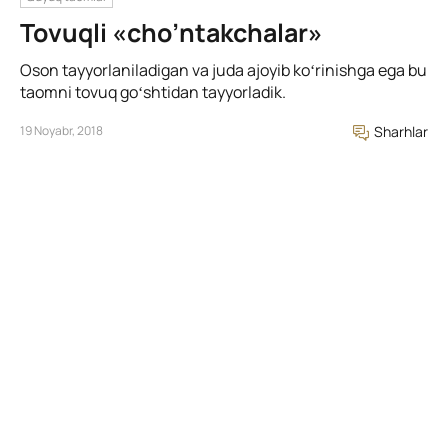
Tovuqli «cho’ntakchalar»
Oson tayyorlaniladigan va juda ajoyib koʻrinishga ega bu
taomni tovuq goʻshtidan tayyorladik.
19 Noyabr, 2018
Sharhlar