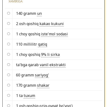
XAMIRIGA:
140 gramm
un
2 osh qoshiq
kakao kukuni
1 choy qoshiq
iste'mol sodasi
110 millilitr
qatiq
1 choy qoshiq
9% li sirka
ta'bga qarab
vanil ekstrakti
60 gramm
sariyog'
170 gramm
shakar
1 ta
tuxum
1 osh qoshiq
oziq-ovqat bo'yog'i