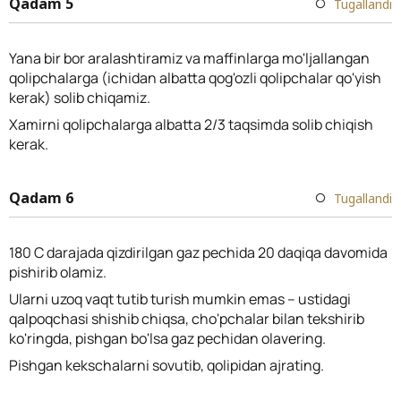
Qadam 5
Tugallandi
Yana bir bor aralashtiramiz va maffinlarga mo'ljallangan
qolipchalarga (ichidan albatta qog'ozli qolipchalar qo'yish
kerak) solib chiqamiz.
Xamirni qolipchalarga albatta 2/3 taqsimda solib chiqish
kerak.
Qadam 6
Tugallandi
180 C darajada qizdirilgan gaz pechida 20 daqiqa davomida
pishirib olamiz.
Ularni uzoq vaqt tutib turish mumkin emas – ustidagi
qalpoqchasi shishib chiqsa, cho'pchalar bilan tekshirib
ko'ringda, pishgan bo'lsa gaz pechidan olavering.
Pishgan kekschalarni sovutib, qolipidan ajrating.