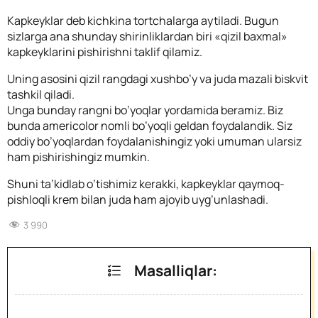
Kapkeyklar deb kichkina tortchalarga aytiladi. Bugun
sizlarga ana shunday shirinliklardan biri «qizil baxmal»
kapkeyklarini pishirishni taklif qilamiz.
Uning asosini qizil rangdagi xushbo’y va juda mazali biskvit
tashkil qiladi.
Unga bunday rangni bo’yoqlar yordamida beramiz. Biz
bunda аmericolor nomli bo’yoqli geldan foydalandik. Siz
oddiy bo’yoqlardan foydalanishingiz yoki umuman ularsiz
ham pishirishingiz mumkin.
Shuni ta’kidlab o’tishimiz kerakki, kapkeyklar qaymoq-
pishloqli krem bilan juda ham ajoyib uyg’unlashadi.
3 990
Masalliqlar: