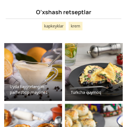
O’xshash retseptlar
kapkeyklar
krem
Uyda tayyorlangan
parhezbop mayonez
Turkcha quymoq