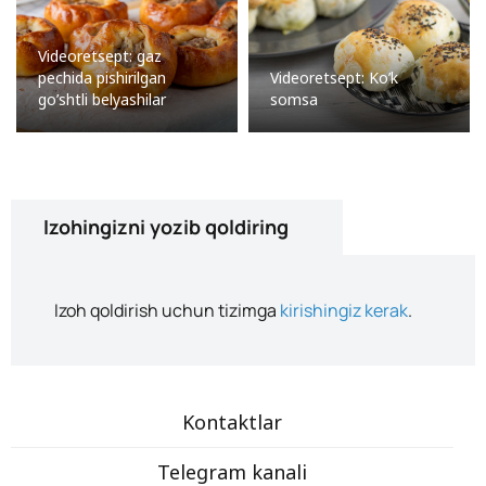
Videoretsept: gaz
pechida pishirilgan
Videoretsept: Ko’k
go’shtli belyashilar
somsa
Izohingizni yozib qoldiring
Izoh qoldirish uchun tizimga
kirishingiz kerak
.
Kontaktlar
Telegram kanali