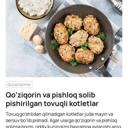
Quyuq taomlar
Qo’ziqorin va pishloq solib
pishirilgan tovuqli kotletlar
Tovuq go’shtidan qilinadigan kotletlar juda mayin va
sersuv bo’lib pishadi. Agar ularga qo’ziqorin va pishloq
solinsa bormi, oddiy kuningizni bayramga aylanishi aniq.