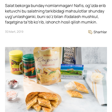
Salat bekorga bunday nomlanmagan! Nafis, og’izda erib
ketuvchi bu salatning tarkibidagi mahsulotlar shunday
uyg’unlashganki, buni so’z bilan ifodalash mushkul,
faqatgina ta’tib ko’rib, ishonch hosil qilish mumkin.
30 Mart, 2019
Sharhlar