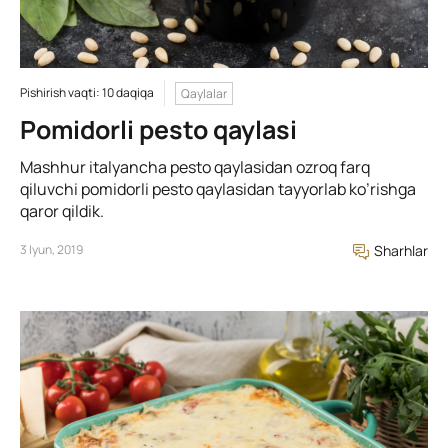
Pishirish vaqti: 10 daqiqa
Qaylalar
Pomidorli pesto qaylasi
Mashhur italyancha pesto qaylasidan ozroq farq
qiluvchi pomidorli pesto qaylasidan tayyorlab ko’rishga
qaror qildik.
3 Iyun, 2019
Sharhlar