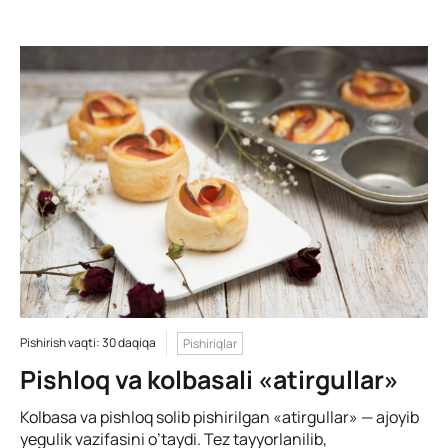
Pishirish vaqti: 30 daqiqa
Pishiriqlar
Pishloq va kolbasali «atirgullar»
Kolbasa va pishloq solib pishirilgan «atirgullar» — ajoyib
yegulik vazifasini o’taydi. Tez tayyorlanilib,