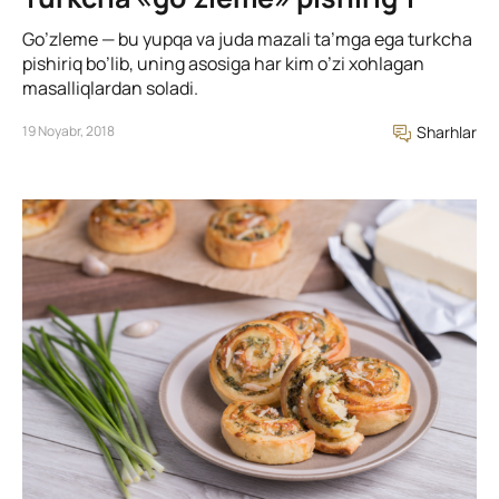
Go’zleme — bu yupqa va juda mazali ta’mga ega turkcha
pishiriq bo’lib, uning asosiga har kim o’zi xohlagan
masalliqlardan soladi.
19 Noyabr, 2018
Sharhlar