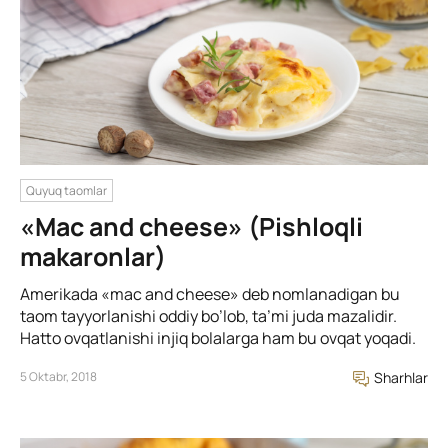
Quyuq taomlar
«Mac and cheese» (Pishloqli
makaronlar)
Amerikada «mac and cheese» deb nomlanadigan bu
taom tayyorlanishi oddiy bo’lob, ta’mi juda mazalidir.
Hatto ovqatlanishi injiq bolalarga ham bu ovqat yoqadi.
5 Oktabr, 2018
Sharhlar