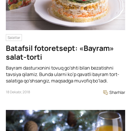
Salatlar
Batafsil fotoretsept: «Bayram»
salat-torti
Bayram dasturxonini tovuq go’shti bilan bezatishni
tavsiya qilamiz. Bunda ularni ko’p qavatli bayram tort-
salatiga qo’shsangiz, maqsadga muvofiq bo’ladi.
18 Dekabr, 2018
Sharhlar