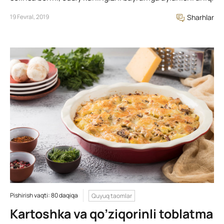
19 Fevral, 2019
Sharhlar
Pishirish vaqti: 80 daqiqa
Quyuq taomlar
Kartoshka va qo’ziqorinli toblatma