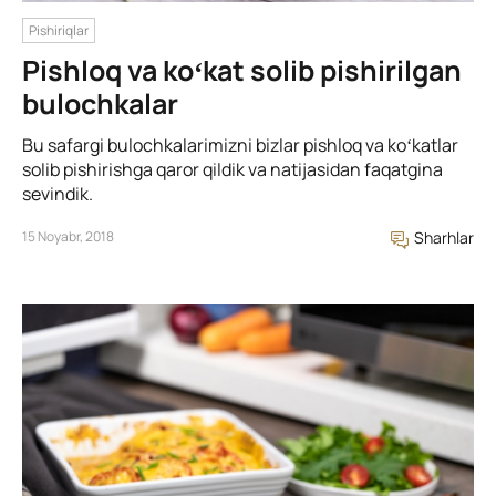
Pishiriqlar
Pishloq va koʻkat solib pishirilgan
bulochkalar
Bu safargi bulochkalarimizni bizlar pishloq va koʻkatlar
solib pishirishga qaror qildik va natijasidan faqatgina
sevindik.
15 Noyabr, 2018
Sharhlar