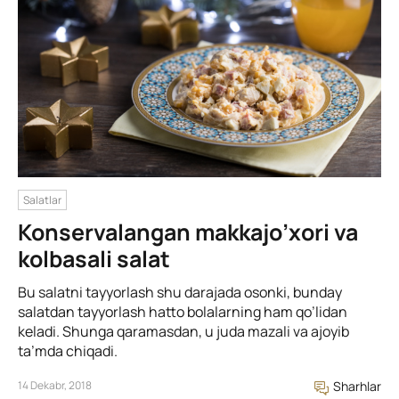
Salatlar
Konservalangan makkajo’xori va
kolbasali salat
Bu salatni tayyorlash shu darajada osonki, bunday
salatdan tayyorlash hatto bolalarning ham qo’lidan
keladi. Shunga qaramasdan, u juda mazali va ajoyib
ta’mda chiqadi.
14 Dekabr, 2018
Sharhlar