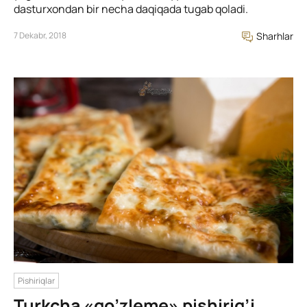
dasturxondan bir necha daqiqada tugab qoladi.
7 Dekabr, 2018
Sharhlar
Pishiriqlar
Turkcha «go’zleme» pishirig’i