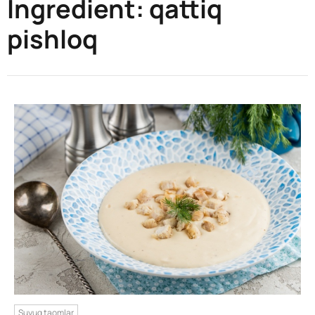
Ingredient:
qattiq
pishloq
Suyuq taomlar