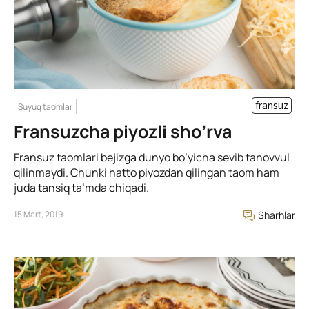
fransuz
Suyuq taomlar
Fransuzcha piyozli sho’rva
Fransuz taomlari bejizga dunyo bo’yicha sevib tanovvul
qilinmaydi. Chunki hatto piyozdan qilingan taom ham
juda tansiq ta’mda chiqadi.
15 Mart, 2019
Sharhlar