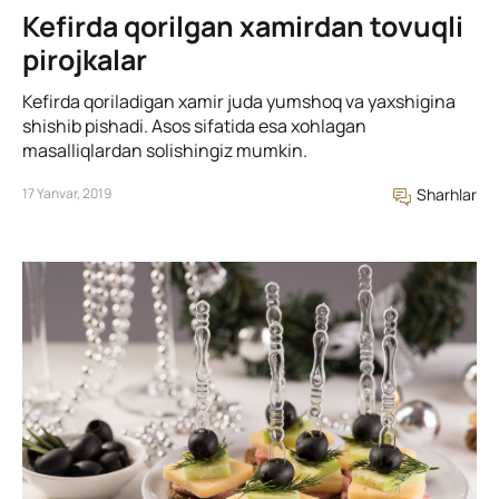
Kefirda qorilgan xamirdan tovuqli
pirojkalar
Kefirda qoriladigan xamir juda yumshoq va yaxshigina
shishib pishadi. Asos sifatida esa xohlagan
masalliqlardan solishingiz mumkin.
17 Yanvar, 2019
Sharhlar