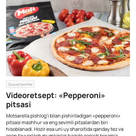
Quyuq taomlar
Videoretsept: «Pepperoni»
pitsasi
Motsarella pishlog’i bilan pishiriladigan «pepperoni»
pitsasi mashhur va eng sevimli pitsalardan biri
hisoblanadi. Hozir esa uni uy sharoitida qanday tez va
oson tayyorlash mumkinligi haqida gapirib beramiz.