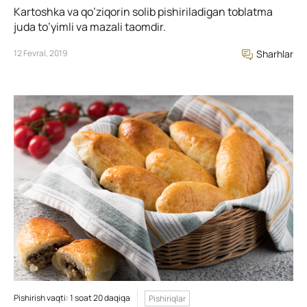
Kartoshka va qo’ziqorin solib pishiriladigan toblatma
juda to’yimli va mazali taomdir.
12 Fevral, 2019
Sharhlar
Pishirish vaqti: 1 soat 20 daqiqa
Pishiriqlar