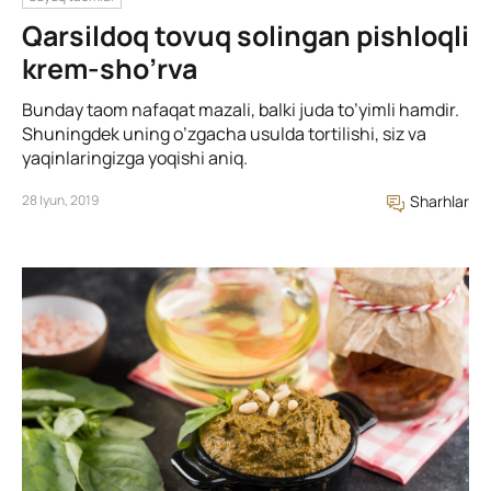
Qarsildoq tovuq solingan pishloqli
krem-sho’rva
Bunday taom nafaqat mazali, balki juda to’yimli hamdir.
Shuningdek uning o’zgacha usulda tortilishi, siz va
yaqinlaringizga yoqishi aniq.
28 Iyun, 2019
Sharhlar