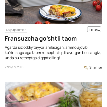
fransuz
Quyuq taomlar
Fransuzcha go’shtli taom
Agarda siz oddiy tayyorlaniladigan, ammo ajoyib
ko’rinishga ega taom retseptini qidirayotgan bo’lsangiz,
unda bu retseptga diqqat qiling!
2 Noyabr, 2018
Sharhlar