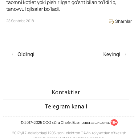
taomni kotlet yoki pishirilgan go’sht bilan to’ldirib,
tanovvul qilsalar bo’ladi.
28 Sentabr, 2018
Sharhlar
Oldingi
Keyingi
Kontaktlar
Telegram kanali
© 2017-2025 ООО «Zira Chef». Все права защищены.
18+
2017 yil 7-dekabrdagi 1206-sonli elektron OAV ni ro'yxatdan o'tkazish