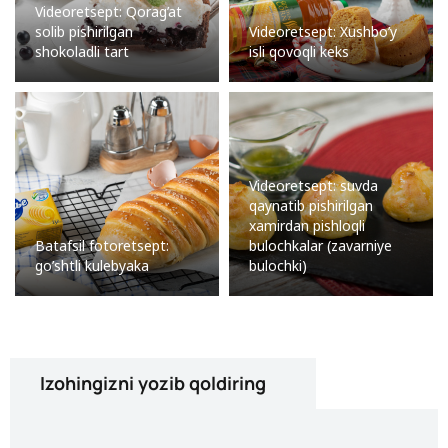
Videoretsept: Qorag’at
solib pishirilgan
Videoretsept: Xushbo’y
shokoladli tart
isli qovoqli keks
Videoretsept: suvda
qaynatib pishirilgan
xamirdan pishloqli
Batafsil fotoretsept:
bulochkalar (zavarniye
go’shtli kulebyaka
bulochki)
Izohingizni yozib qoldiring