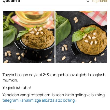
Qadam 5
Tugallandi
Tayyor bo'lgan qaylani 2-3 kungacha sovutgichda saqlash
mumkin.
Yoqimli ishtaha!
Yangidan yangi retseptlarni bizdan kutib qoling va bizning
telegram kanalimizga albatta a'zo bo'ling.