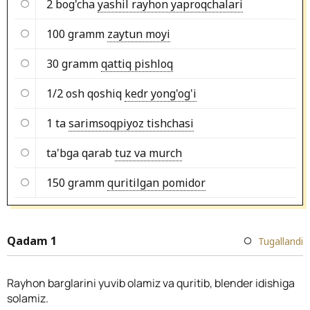
2 bog'cha
yashil rayhon yaproqchalari
100 gramm
zaytun moyi
30 gramm
qattiq pishloq
1/2 osh qoshiq
kedr yong'og'i
1 ta
sarimsoqpiyoz tishchasi
ta'bga qarab
tuz va murch
150 gramm
quritilgan pomidor
Qadam 1
Tugallandi
Rayhon barglarini yuvib olamiz va quritib, blender idishiga
solamiz.