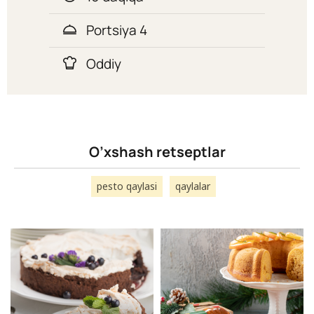
Portsiya 4
Oddiy
O’xshash retseptlar
pesto qaylasi
qaylalar