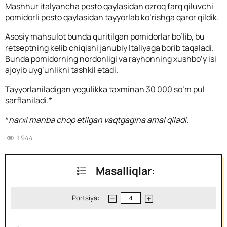
Mashhur italyancha pesto qaylasidan ozroq farq qiluvchi
pomidorli pesto qaylasidan tayyorlab ko’rishga qaror qildik.
Asosiy mahsulot bunda quritilgan pomidorlar bo’lib, bu
retseptning kelib chiqishi janubiy Italiyaga borib taqaladi.
Bunda pomidorning nordonligi va rayhonning xushbo’y isi
ajoyib uyg’unlikni tashkil etadi.
Tayyorlaniladigan yegulikka taxminan 30 000 so’m pul
sarflaniladi.*
*
narxi manba chop etilgan vaqtgagina amal qiladi.
1 944
Masalliqlar:
Portsiya: