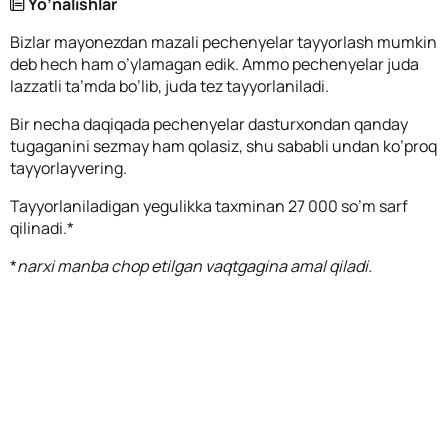
Yo’nalishlar
Bizlar mayonezdan mazali pechenyelar tayyorlash mumkin
deb hech ham o’ylamagan edik. Ammo pechenyelar juda
lazzatli ta’mda bo’lib, juda tez tayyorlaniladi.
Bir necha daqiqada pechenyelar dasturxondan qanday
tugaganini sezmay ham qolasiz, shu sababli undan ko’proq
tayyorlayvering.
Tayyorlaniladigan yegulikka taxminan 27 000 so’m sarf
qilinadi.*
*
narxi manba chop etilgan vaqtgagina amal qiladi.