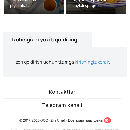
plyushkalar
qaylali spagetti
Izohingizni yozib qoldiring
Izoh qoldirish uchun tizimga
kirishingiz kerak
.
Kontaktlar
Telegram kanali
© 2017-2025 ООО «Zira Chef». Все права защищены.
18+