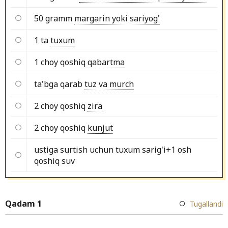
50 gramm
margarin yoki sariyog'
1 ta
tuxum
1 choy qoshiq
qabartma
ta'bga qarab
tuz va murch
2 choy qoshiq
zira
2 choy qoshiq
kunjut
ustiga surtish uchun tuxum sarig'i+1 osh
qoshiq suv
Qadam 1
Tugallandi