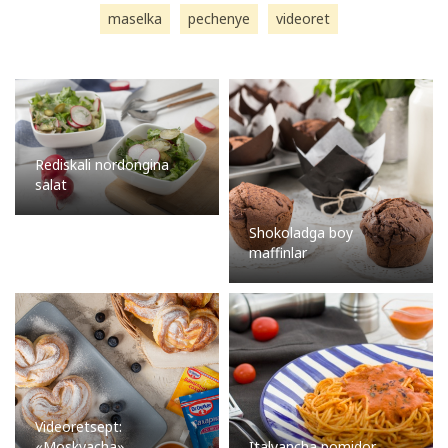
maselka
pechenye
videoret
Rediskali nordongina
salat
Shokoladga boy
maffinlar
Videoretsept:
«Moskvacha»
Italyancha pomidor