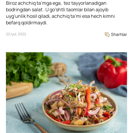
Biroz achchiq ta’mga ega, tez tayyorlanadigan
bodringdan salat . U go’shtli taomlar bilan ajoyib
uyg’unlik hosil qiladi, achchiq ta’mi esa hech kimni
befarq qoldirmaydi.
22 Iyul, 2022
Sharhlar