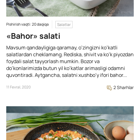
Pishirish vaqti: 20 daqiqa
Salatlar
«Bahor» salati
Mavsum qandayligiga qaramay, o’zingizni ko’katli
salatlardan cheklamang. Rediska, shivit va ko’k piyozdan
foydali salat tayyorlash mumkin. Bozor va
do’konlarimizda butun yil ko’katlar arimasligi odamni
quvontiradi. Aytgancha, salatni xushbo’y ifori bahor...
11 Fevral, 2020
2 Sharhlar