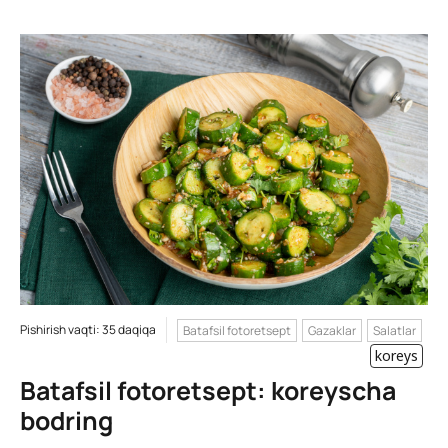
Pishirish vaqti: 35 daqiqa
Batafsil fotoretsept
Gazaklar
Salatlar
koreys
Batafsil fotoretsept: koreyscha
bodring