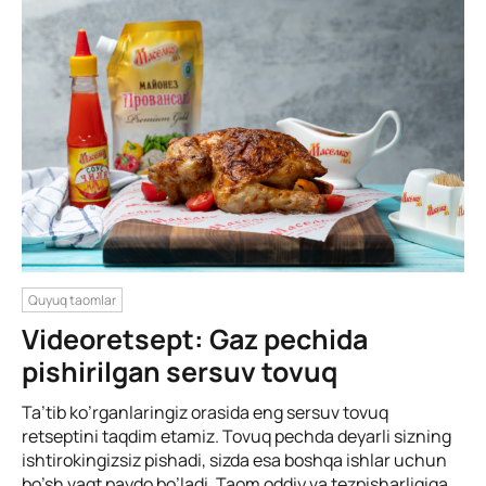
Quyuq taomlar
Videoretsept: Gaz pechida
pishirilgan sersuv tovuq
Ta’tib ko’rganlaringiz orasida eng sersuv tovuq
retseptini taqdim etamiz. Tovuq pechda deyarli sizning
ishtirokingizsiz pishadi, sizda esa boshqa ishlar uchun
bo’sh vaqt paydo bo’ladi. Taom oddiy va tezpisharligiga