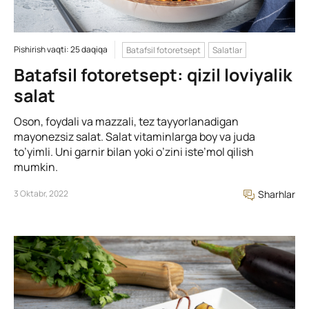
Pishirish vaqti: 25 daqiqa
Batafsil fotoretsept
Salatlar
Batafsil fotoretsept: qizil loviyalik
salat
Oson, foydali va mazzali, tez tayyorlanadigan
mayonezsiz salat. Salat vitaminlarga boy va juda
to’yimli. Uni garnir bilan yoki o’zini iste’mol qilish
mumkin.
3 Oktabr, 2022
Sharhlar