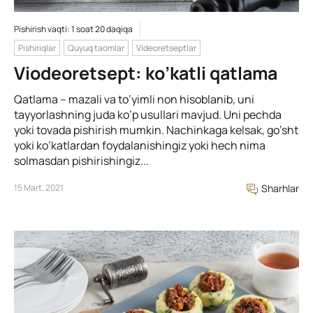
Pishirish vaqti: 1 soat 20 daqiqa
Pishiriqlar
Quyuq taomlar
Videoretseptlar
Viodeoretsept: ko’katli qatlama
Qatlama – mazali va to’yimli non hisoblanib, uni
tayyorlashning juda ko’p usullari mavjud. Uni pechda
yoki tovada pishirish mumkin. Nachinkaga kelsak, go’sht
yoki ko’katlardan foydalanishingiz yoki hech nima
solmasdan pishirishingiz...
15 Mart, 2021
Sharhlar