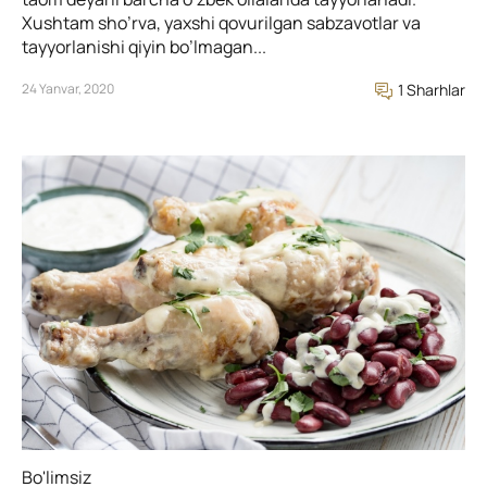
Xushtam sho’rva, yaxshi qovurilgan sabzavotlar va
tayyorlanishi qiyin bo’lmagan...
24 Yanvar, 2020
1 Sharhlar
Bo'limsiz