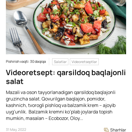
Pishirish vaqti: 30 daqiqa
Salatlar
Videoretseptlar
Videoretsept: qarsildoq baqlajonli
salat
Mazali va oson tayyorlanadigan qarsildoq baqlajonli
gruzincha salat. Qovurilgan baqlajon, pomidor,
kashnich, tvorogli pishloq va balzamik krem – ajoyib
uyg’unlik. Balzamik kremni ko’plab joylarda topish
mumkin, masalan – Ecobozor, Oloy...
31 May, 2022
Sharhlar