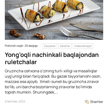
Pishirish vaqti: 25 daqiqa
Gazaklar
Salatlar
Videoretsept
Yong’oqli nachinkali baqlajondan
ruletchalar
Gruzincha oshxona o’zining turli-xilligi va masalliqlar
uyg’unligi bilan farq qiladi. Bu gazak tayyorlanishi oson,
mazzasi esa ajoyib. Xmeli-suneli bu gruzincha ziravor
bo’lib, uni barcha bozorlarning ziravorlar bo’limida
topish mumkin. Shuningdek,...
6 Sentabr, 2022
Sharhlar