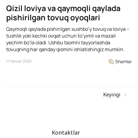
Qizil loviya va qaymoqli qaylada
pishirilgan tovuq oyoqlari
Qaymoqli qaylada pishirilgan xushbo’y tovuq va loviya –
tushlik yoki kechki ovqat uchun to’yimli va mazali
yechim bo’la oladi. Ushbu taomni tayyorlashda
tovuqning har qanday qismini ishlatishingiz mumkin.
17 Yanvar, 2020
Sharhlar
Keyingi
Kontaktlar