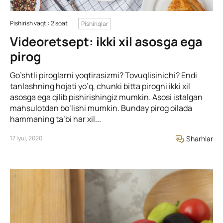
Pishirish vaqti: 2 soat
Pishiriqlar
Videoretsept: ikki xil asosga ega
pirog
Go’shtli piroglarni yoqtirasizmi? Tovuqlisinichi? Endi
tanlashning hojati yo’q, chunki bitta pirogni ikki xil
asosga ega qilib pishirishingiz mumkin. Asosi istalgan
mahsulotdan bo’lishi mumkin. Bunday pirog oilada
hammaning ta’bi har xil...
17 Iyul, 2020
Sharhlar