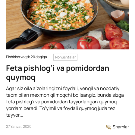
Pishirish vaqti: 20 daqiqa
Nonushtalar
Feta pishlog’i va pomidordan
quymoq
Agar siz oila a’zolaringizni foydali, yengil va noodatiy
taom bilan mexmon qilmoqchi bo’lsangiz, bunda sizga
feta pishlog’i va pomidordan tayyorlangan quymoq
yordam beradi. To’yimli va foydali quymoq juda tez
tayyor...
27 Yanvar, 2020
Sharhlar