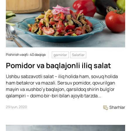
Pishirish vaqti: 40 daqiqa
garnirlar
Salatlar
Pomidor va baqlajonli iliq salat
Ushbu sabzavotli salat – iliq holida ham, sovuq holida
ham betakror va mazali. Sersuv pomidor, qovurilgan
mayin va xushbo’y baqlajon, qarsildoq shirin bulg’or
qalampiri – doimo bir-biri bilan ajoyib tarzda...
29 Iyun, 2020
Sharhlar