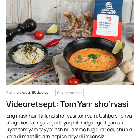
Pishirish vaqti: 60 daqiqa
Suyuq taomlar
Videoretsept: Tom Yam sho’rvasi
Eng mashhur Tailand sho’rvasi tom yam. Ushbu sho’rva
o’ziga xos ta’mga va juda yoqimli hidga ega. Ilgarilari
uyda tom yam tayyorlash muammo tug’dirar edi, chunki
kerakli masalliqlarni topish deyarli imkonsiz...