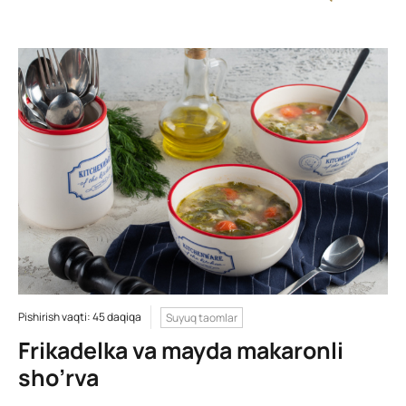
Pishirish vaqti: 45 daqiqa
Suyuq taomlar
Frikadelka va mayda makaronli
sho’rva