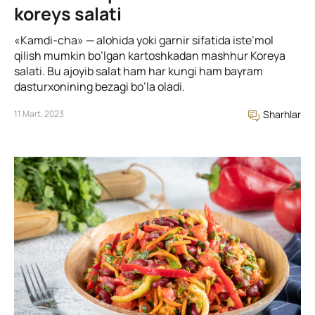
koreys salati
«Kamdi-cha» — alohida yoki garnir sifatida iste’mol
qilish mumkin bo’lgan kartoshkadan mashhur Koreya
salati. Bu ajoyib salat ham har kungi ham bayram
dasturxonining bezagi bo’la oladi.
11 Mart, 2023
Sharhlar