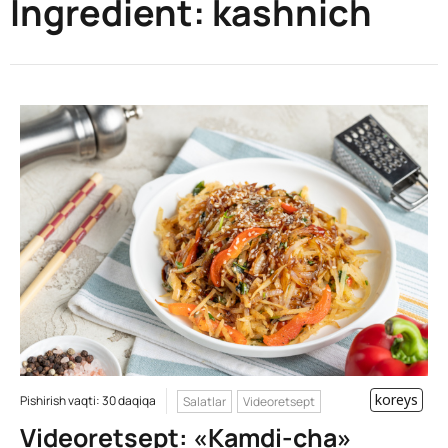
Ingredient:
kashnich
koreys
Pishirish vaqti: 30 daqiqa
Salatlar
Videoretsept
Videoretsept: «Kamdi-cha»