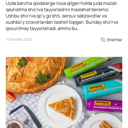
Uyda barcha qoidalarga rioya qilgan holda juda mazali
qaynatma sho’rva tayyorlashni maslahat beramiz.
Ushbu sho’rva qo’y go’shti, sersuv sabzavotlar va
xushbo’y ziravorlardan tashkil topgan. Bunday sho’rva
qovurilmay tayyorlanadi, ammo bu...
10 Sentabr, 2020
Sharhlar