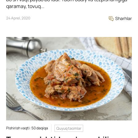
qaramay, tovuq...
24 Aprel, 2020
Sharhlar
Pishirish vaqti: 50 daqiqa
Quyuq taomlar