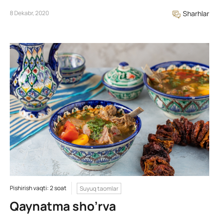
8 Dekabr, 2020
Sharhlar
Pishirish vaqti: 2 soat
Suyuq taomlar
Qaynatma sho’rva