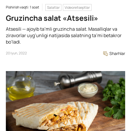
Pishirish vaqti: 1 soat
Salatlar
Videoretseptlar
Gruzincha salat «Atsesili»
Atsesili — ajoyib ta’mli gruzincha salat. Masalliqlar va
ziravorlar uyg’unligi natijasida salatning ta’mi betakror
bo’ladi.
20 Iyun, 2022
Sharhlar