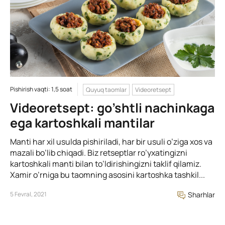
Pishirish vaqti: 1,5 soat
Quyuq taomlar
Videoretsept
Videoretsept: go’shtli nachinkaga
ega kartoshkali mantilar
Manti har xil usulda pishiriladi, har bir usuli o’ziga xos va
mazali bo’lib chiqadi. Biz retseptlar ro’yxatingizni
kartoshkali manti bilan to’ldirishingizni taklif qilamiz.
Xamir o’rniga bu taomning asosini kartoshka tashkil...
5 Fevral, 2021
Sharhlar