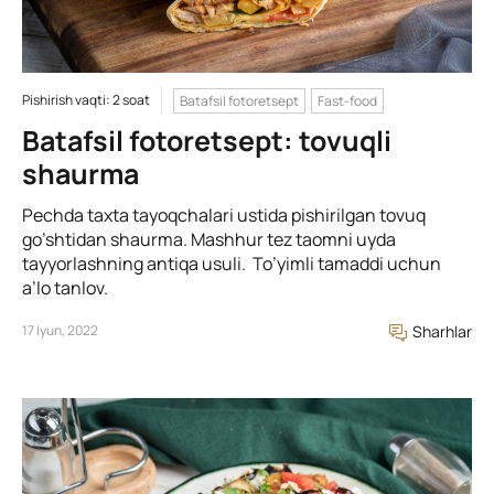
Pishirish vaqti: 2 soat
Batafsil fotoretsept
Fast-food
Batafsil fotoretsept: tovuqli
shaurma
Pechda taxta tayoqchalari ustida pishirilgan tovuq
go’shtidan shaurma. Mashhur tez taomni uyda
tayyorlashning antiqa usuli. To’yimli tamaddi uchun
a’lo tanlov.
17 Iyun, 2022
Sharhlar