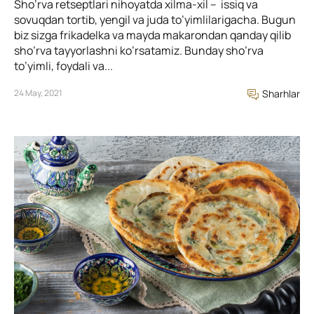
Sho’rva retseptlari nihoyatda xilma-xil – issiq va
sovuqdan tortib, yengil va juda to’yimlilarigacha. Bugun
biz sizga frikadelka va mayda makarondan qanday qilib
sho’rva tayyorlashni ko’rsatamiz. Bunday sho’rva
to’yimli, foydali va...
24 May, 2021
Sharhlar