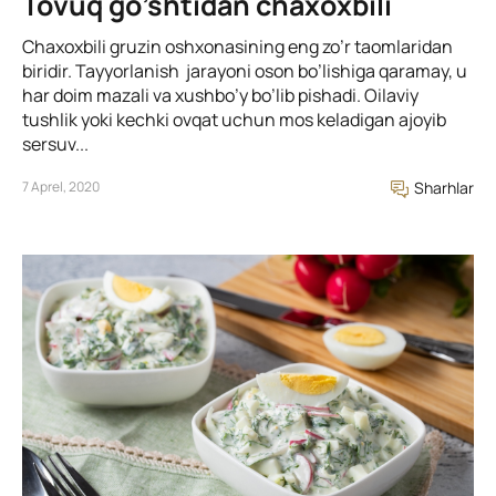
Tovuq go’shtidan chaxoxbili
Chaxoxbili gruzin oshxonasining eng zo’r taomlaridan
biridir. Tayyorlanish jarayoni oson bo’lishiga qaramay, u
har doim mazali va xushbo’y bo’lib pishadi. Oilaviy
tushlik yoki kechki ovqat uchun mos keladigan ajoyib
sersuv...
7 Aprel, 2020
Sharhlar