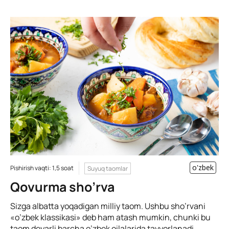
o'zbek
Pishirish vaqti: 1,5 soat
Suyuq taomlar
Qovurma sho’rva
Sizga albatta yoqadigan milliy taom. Ushbu sho’rvani
«o’zbek klassikasi» deb ham atash mumkin, chunki bu
taom deyarli barcha o’zbek oilalarida tayyorlanadi.