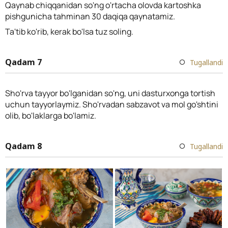
Qaynab chiqqanidan so'ng o'rtacha olovda kartoshka
pishgunicha tahminan 30 daqiqa qaynatamiz.
Ta'tib ko'rib, kerak bo'lsa tuz soling.
Qadam 7
Tugallandi
Sho'rva tayyor bo'lganidan so'ng, uni dasturxonga tortish
uchun tayyorlaymiz. Sho'rvadan sabzavot va mol go'shtini
olib, bo'laklarga bo'lamiz.
Qadam 8
Tugallandi