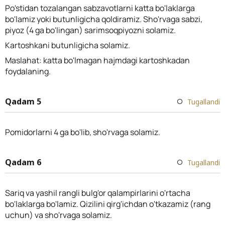
Po'stidan tozalangan sabzavotlarni katta bo'laklarga
bo'lamiz yoki butunligicha qoldiramiz. Sho'rvaga sabzi,
piyoz (4 ga bo'lingan) sarimsoqpiyozni solamiz.
Kartoshkani butunligicha solamiz.
Maslahat: katta bo'lmagan hajmdagi kartoshkadan
foydalaning.
Qadam 5
Tugallandi
Pomidorlarni 4 ga bo'lib, sho'rvaga solamiz.
Qadam 6
Tugallandi
Sariq va yashil rangli bulg'or qalampirlarini o'rtacha
bo'laklarga bo'lamiz. Qizilini qirg'ichdan o'tkazamiz (rang
uchun) va sho'rvaga solamiz.