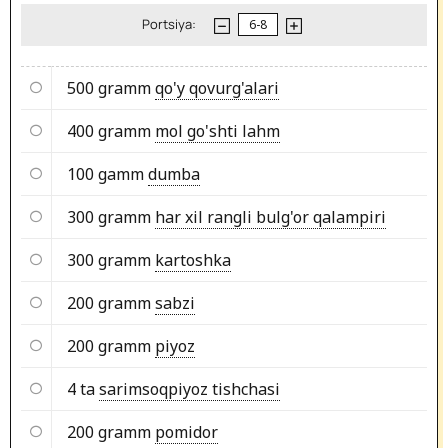
Portsiya:
500 gramm
qo'y qovurg'alari
400 gramm
mol go'shti lahm
100 gamm
dumba
300 gramm
har xil rangli bulg'or qalampiri
300 gramm
kartoshka
200 gramm
sabzi
200 gramm
piyoz
4 ta
sarimsoqpiyoz tishchasi
200 gramm
pomidor