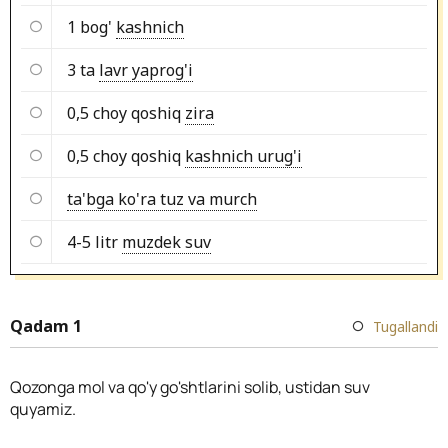
1 bog'
kashnich
3 ta
lavr yaprog'i
0,5 choy qoshiq
zira
0,5 choy qoshiq
kashnich urug'i
ta'bga ko'ra tuz va murch
4-5 litr
muzdek suv
Qadam 1
Tugallandi
Qozonga mol va qo'y go'shtlarini solib, ustidan suv
quyamiz.