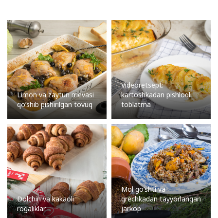
Videoretsept:
Limon va zaytun mevasi
kartoshkadan pishloqli
qo’shib pishirilgan tovuq
toblatma
Mol go’shti va
Dolchin va kakaoli
grechkadan tayyorlangan
rogaliklar
jarkop