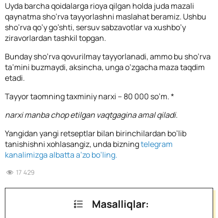
Uyda barcha qoidalarga rioya qilgan holda juda mazali
qaynatma sho’rva tayyorlashni maslahat beramiz. Ushbu
sho’rva qo’y go’shti, sersuv sabzavotlar va xushbo’y
ziravorlardan tashkil topgan.
Bunday sho’rva qovurilmay tayyorlanadi, ammo bu sho’rva
ta’mini buzmaydi, aksincha, unga o’zgacha maza taqdim
etadi.
Tayyor taomning taxminiy narxi – 80 000 so’m. *
narxi manba chop etilgan vaqtgagina amal qiladi.
Yangidan yangi retseptlar bilan birinchilardan bo’lib
tanishishni xohlasangiz, unda bizning
telegram
kanalimizga albatta a’zo bo’ling.
17 429
Masalliqlar: