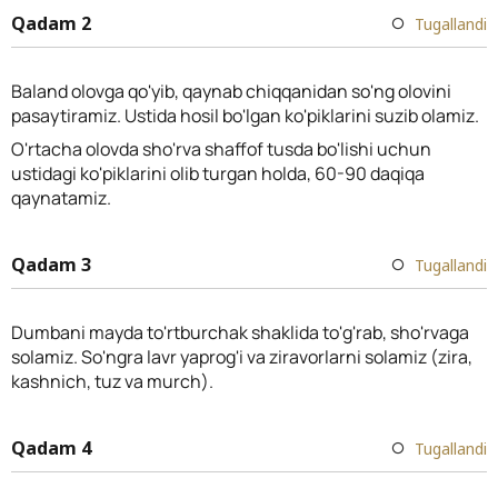
Qadam 2
Tugallandi
Baland olovga qo'yib, qaynab chiqqanidan so'ng olovini
pasaytiramiz. Ustida hosil bo'lgan ko'piklarini suzib olamiz.
O'rtacha olovda sho'rva shaffof tusda bo'lishi uchun
ustidagi ko'piklarini olib turgan holda, 60-90 daqiqa
qaynatamiz.
Qadam 3
Tugallandi
Dumbani mayda to'rtburchak shaklida to'g'rab, sho'rvaga
solamiz. So'ngra lavr yaprog'i va ziravorlarni solamiz (zira,
kashnich, tuz va murch).
Qadam 4
Tugallandi