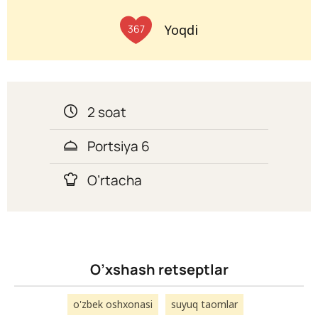
Yoqdi
367
2 soat
Portsiya 6
O’rtacha
O’xshash retseptlar
o'zbek oshxonasi
suyuq taomlar