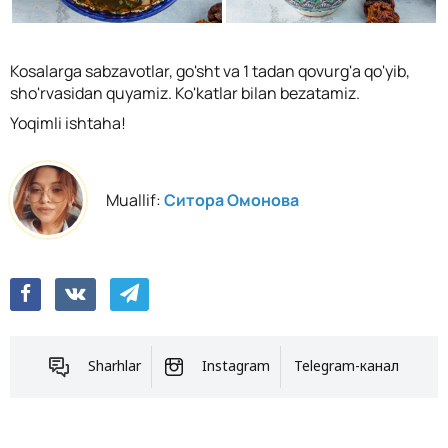
Kosalarga sabzavotlar, go'sht va 1 tadan qovurg'a qo'yib,
sho'rvasidan quyamiz. Ko'katlar bilan bezatamiz.
Yoqimli ishtaha!
Muallif:
Ситора Омонова
Sharhlar
Instagram
Telegram-канал