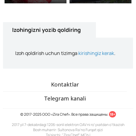
Izohingizni yozib qoldiring
Izoh qoldirish uchun tizimga
kirishingiz kerak
.
Kontaktlar
Telegram kanali
© 2017-2025 ООО «Zira Chef». Все права защищены.
18+
2017 yil 7-dekabrdagi 1206-sonli elektron OAV ni ro'yxatdan o'tkazish
Bosh muharrir: Sultonova Ra’no Furqat qizi
Ta'sischi: "Zira Chef" MChJ