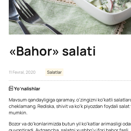
«Bahor» salati
11 Fevral, 2020
Salatlar
Yo’nalishlar
Mavsum qandayligiga qaramay, o’zingizni ko’katli salatla
cheklamang. Rediska, shivit va ko’k piyozdan foydali salat
mumkin.
Bozor va do’konlarimizda butun yil ko’katlar arimasligi od
quvontiradi. Aytgancha, salatni xushbo’y ifori bahor fasli