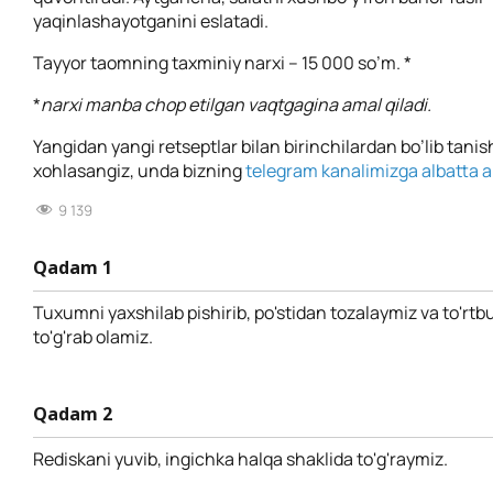
yaqinlashayotganini eslatadi.
Tayyor taomning taxminiy narxi – 15 000 so’m. *
*
narxi manba chop etilgan vaqtgagina amal qiladi.
Yangidan yangi retseptlar bilan birinchilardan bo’lib tanis
xohlasangiz, unda bizning
telegram kanalimizga albatta a’
9 139
Qadam 1
Tuxumni yaxshilab pishirib, po'stidan tozalaymiz va to'rt
to'g'rab olamiz.
Qadam 2
Rediskani yuvib, ingichka halqa shaklida to'g'raymiz.