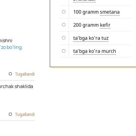
100 gramm
smetana
200 gramm
kefir
ta'bga ko'ra tuz
hishni
zo bo’ling.
ta'bga ko'ra murch
Tugallandi
burchak shaklida
Tugallandi