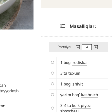
Masalliqlar:
Portsiya:
1 bog'
rediska
3 ta
tuxum
1 bog'
shivit
rdan
 tayyorlash
yarim bog'
kashnich
3-4 ta
ko'k piyoz
amni
shoxchasi