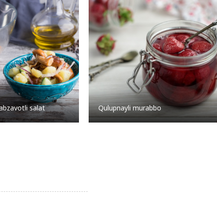
abzavotli salat
Qulupnayli murabbo