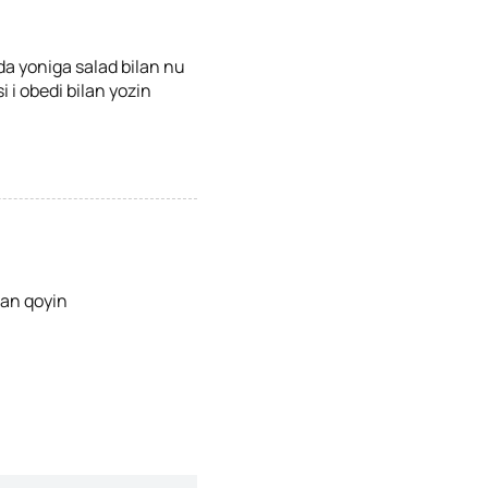
da yoniga salad bilan nu
i obedi bilan yozin
lan qoyin