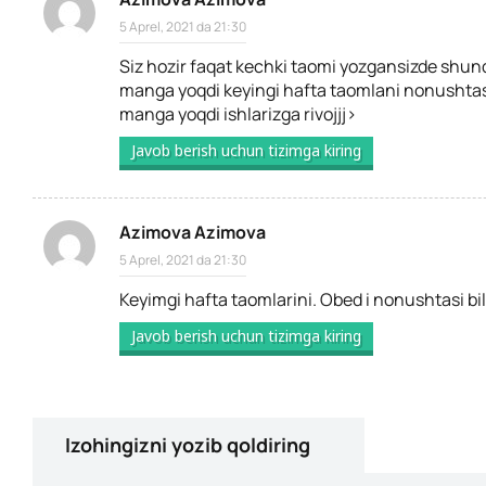
5 Aprel, 2021 da 21:30
Siz hozir faqat kechki taomi yozgansizde shun
manga yoqdi keyingi hafta taomlani nonushtasi 
manga yoqdi ishlarizga rivojjj>
Javob berish uchun tizimga kiring
Azimova Azimova
5 Aprel, 2021 da 21:30
Keyimgi hafta taomlarini. Obed i nonushtasi bi
Javob berish uchun tizimga kiring
Izohingizni yozib qoldiring