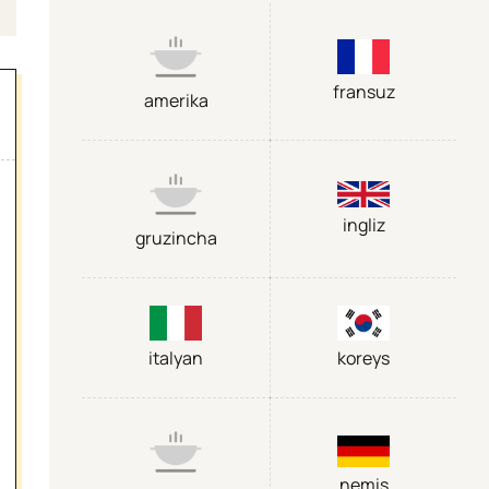
fransuz
amerika
ingliz
gruzincha
italyan
koreys
nemis