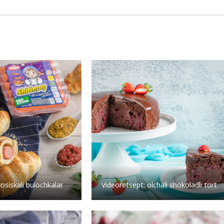
osiskali bulochkalar
Videoretsept: olchali shokoladli tort