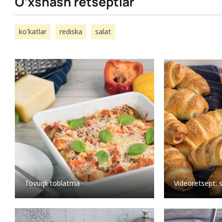
O’xshash retseptlar
ko'katlar
rediska
salat
Tovuqli toblatma
Videoretsept: s