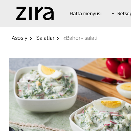
Hafta menyusi
Retse
Asosiy
Salatlar
«Bahor» salati