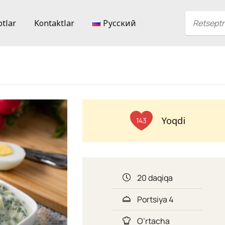
ptlar
Kontaktlar
Русский
Yoqdi
143
20 daqiqa
Portsiya 4
O’rtacha