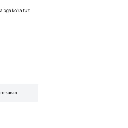
a'bga ko'ra tuz
am-канал