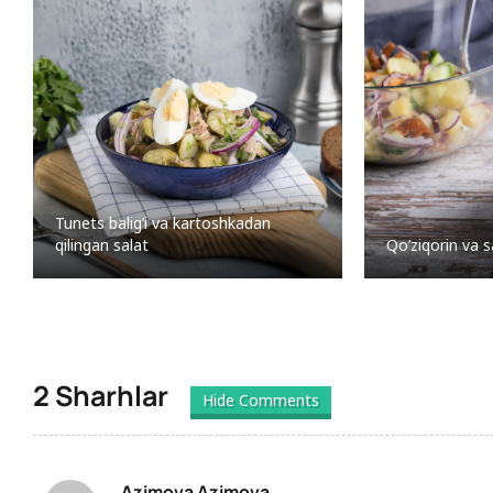
Tunets balig’i va kartoshkadan
qilingan salat
Qo’ziqorin va s
2 Sharhlar
Hide Comments
Azimova Azimova