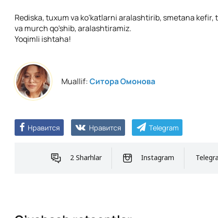
Rediska, tuxum va ko'katlarni aralashtirib, smetana kefir, t
va murch qo'shib, aralashtiramiz.
Yoqimli ishtaha!
Muallif:
Ситора Омонова
Нравится
Нравится
Telegram
2 Sharhlar
Instagram
Telegr