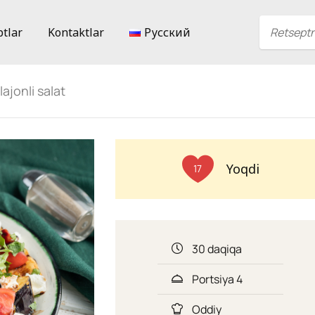
ptlar
Kontaktlar
Русский
ajonli salat
Yoqdi
17
30 daqiqa
Portsiya 4
Oddiy