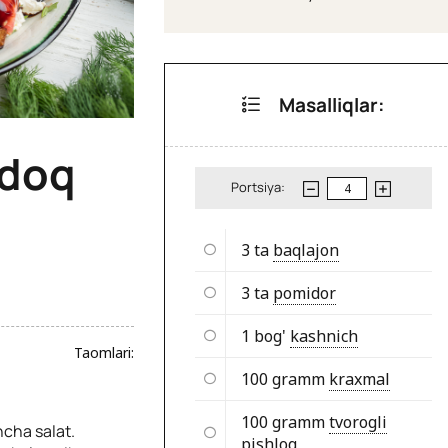
Masalliqlar:
ldoq
Portsiya:
3 ta
baqlajon
3 ta
pomidor
1 bog'
kashnich
Taomlari:
100 gramm
kraxmal
100 gramm
tvorogli
ncha salat.
pishloq