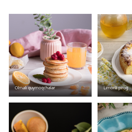
Olmali quymoqchalar
Limonli pirog