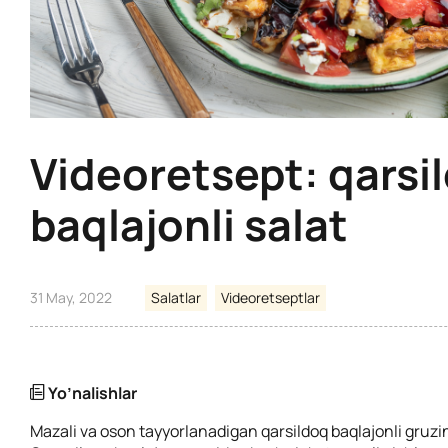
Videoretsept: qarsi
baqlajonli salat
31 May, 2022
Salatlar
Videoretseptlar
Yo’nalishlar
Mazali va oson tayyorlanadigan qarsildoq baqlajonli gruzi