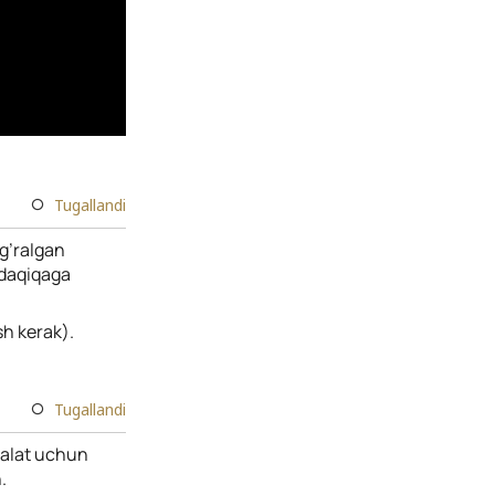
Tugallandi
’g’ralgan
5 daqiqaga
sh kerak).
Tugallandi
Salat uchun
.