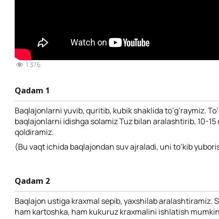
1 376
Qadam 1
Baqlajonlarni yuvib, quritib, kubik shaklida to’g’raymiz. To
baqlajonlarni idishga solamiz Tuz bilan aralashtirib, 10-1
qoldiramiz.
(Bu vaqt ichida baqlajondan suv ajraladi, uni to’kib yubori
Qadam 2
Baqlajon ustiga kraxmal sepib, yaxshilab aralashtiramiz. 
ham kartoshka, ham kukuruz kraxmalini ishlatish mumkin