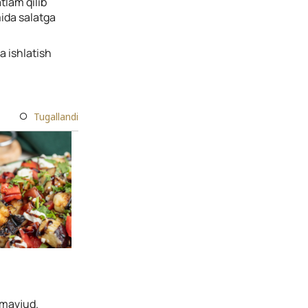
tlam qilib
mida salatga
a ishlatish
Tugallandi
i mavjud.