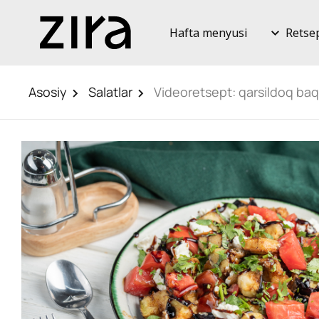
Hafta menyusi
Retse
Asosiy
Salatlar
Videoretsept: qarsildoq baql