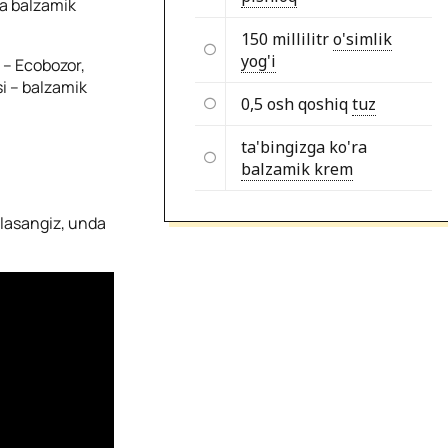
va balzamik
150 millilitr
o'simlik
yog'i
 – Ecobozor,
si – balzamik
0,5 osh qoshiq
tuz
ta'bingizga ko'ra
balzamik krem
hlasangiz, unda