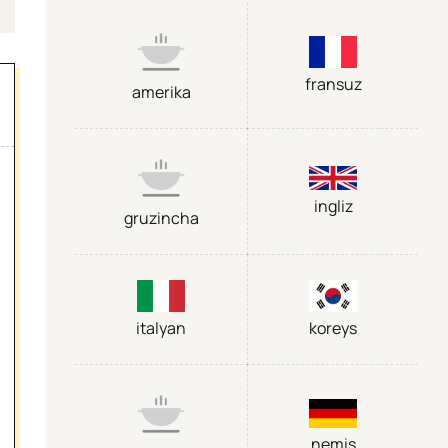
fransuz
amerika
ingliz
gruzincha
italyan
koreys
nemis