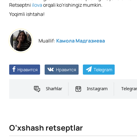
Retseptni
ilova
orqali ko'rishingiz mumkin.
Yoqimli ishtaha!
Muallif:
Камола Мадгазиева
Нравится
Нравится
Telegram
Sharhlar
Instagram
Telegr
O’xshash retseptlar