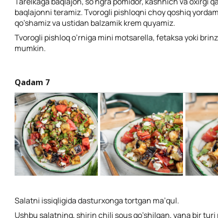
Tarelkaga baqlajon, so'ngra pomidor, kashnich va oxirgi qa
baqlajonni teramiz. Tvorogli pishloqni choy qoshiq yorda
qo’shamiz va ustidan balzamik krem quyamiz.
Tvorogli pishloq o’rniga mini motsarella, fetaksa yoki brinz
mumkin.
Qadam 7
Salatni issiqligida dasturxonga tortgan ma’qul.
Ushbu salatning, shirin chili sous qo’shilgan, yana bir tur