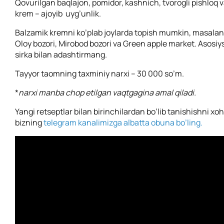
Qovurilgan baqlajon, pomidor, kashnich, tvorogli pishloq 
krem – ajoyib
uyg’unlik.
Balzamik kremni ko’plab joylarda topish mumkin, masalan
Oloy bozori, Mirobod bozori va Green apple market. Asosiy
sirka bilan adashtirmang.
Tayyor taomning taxminiy narxi – 30 000 so’m.
*
narxi manba chop etilgan vaqtgagina amal qiladi.
Yangi retseptlar bilan birinchilardan bo’lib tanishishni xo
bizning
telegram kanalimizga albatta obuna bo’ling.