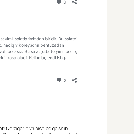
t! Qo’ziqorin va pishloq qo’shib