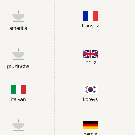
fransuz
amerika
ingliz
gruzincha
italyan
koreys
nemis