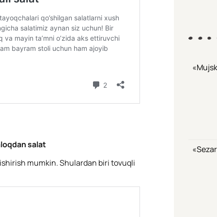
«Mujsk
aloqdan salat
«Sezar
pishirish mumkin. Shulardan biri tovuqli