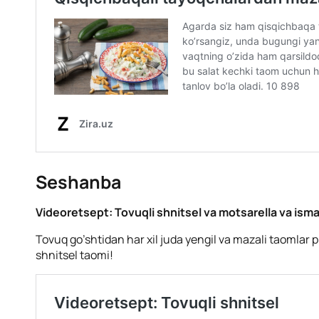
Seshanba
Videoretsept: Tovuqli shnitsel va motsarella va ism
Tovuq go’shtidan har xil juda yengil va mazali taomlar 
shnitsel taomi!