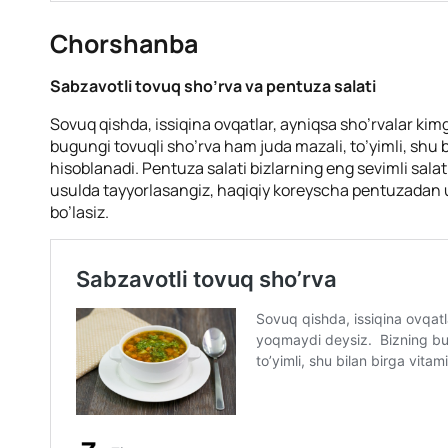
Chorshanba
Sabzavotli tovuq sho’rva va pentuza salati
Sovuq qishda, issiqina ovqatlar, ayniqsa sho’rvalar ki
bugungi tovuqli sho’rva ham juda mazali, to’yimli, shu 
hisoblanadi. Pentuza salati bizlarning eng sevimli salatl
usulda tayyorlasangiz, haqiqiy koreyscha pentuzadan
bo’lasiz.