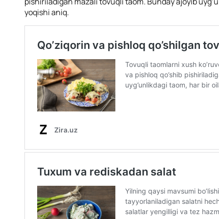
pishiriladigan mazali tovuqli taom. Bunday ajoyib uyg’un
yoqishi aniq.