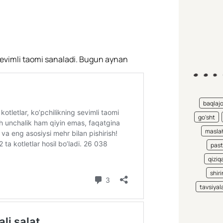
 sevimli taomi sanaladi. Bugun aynan
baqlaj
go'sht
maslah
pas
qiziqa
shiri
tavsiyal