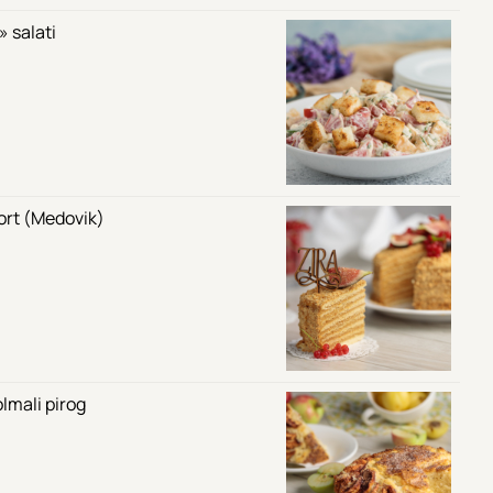
 salati
tort (Medovik)
lmali pirog