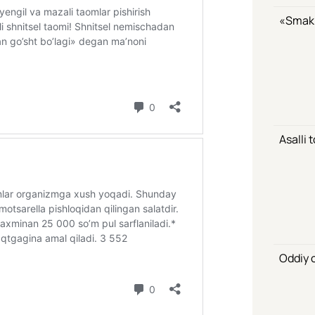
«Smak»
Asalli 
Oddiy o