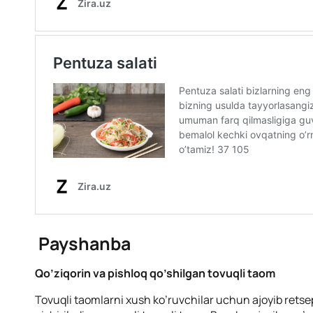
Payshanba
Qo’ziqorin va pishloq qo’shilgan tovuqli taom
Tovuqli taomlarni xush ko’ruvchilar uchun ajoyib retsep