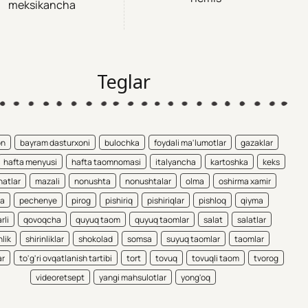
meksikancha
Teglar
on
bayram dasturxoni
bulochka
foydali ma'lumotlar
gazaklar
hafta menyusi
hafta taomnomasi
italyancha
kartoshka
keks
atlar
mazali
nonushta
nonushtalar
olma
oshirma xamir
ta
pechenye
pirog
pishiriq
pishiriqlar
pishloq
qiyma
rli
qovoqcha
quyuq taom
quyuq taomlar
salat
salatlar
nlik
shirinliklar
shokolad
somsa
suyuq taomlar
taomlar
ar
to'g'ri ovqatlanish tartibi
tort
tovuq
tovuqli taom
tvorog
videoretsept
yangi mahsulotlar
yong'oq