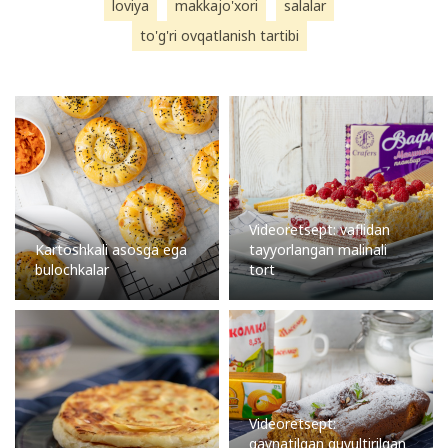
loviya
makkajo'xori
salalar
to'g'ri ovqatlanish tartibi
Videoretsept: vaflidan
Kartoshkali asosga ega
tayyorlangan malinali
bulochkalar
tort
Videoretsept:
qaynatilgan quyultirilgan