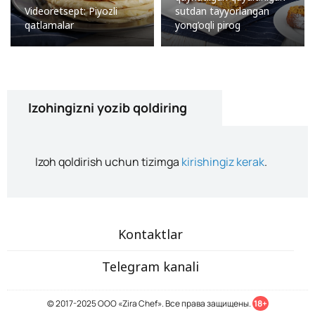
Videoretsept: Piyozli
sutdan tayyorlangan
qatlamalar
yong’oqli pirog
Izohingizni yozib qoldiring
Izoh qoldirish uchun tizimga
kirishingiz kerak
.
Kontaktlar
Telegram kanali
© 2017-2025 ООО «Zira Chef». Все права защищены.
18+