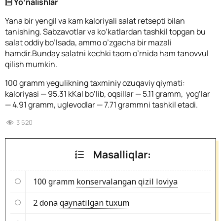
Yo’nalishlar
Yana bir yengil va kam kaloriyali salat retsepti bilan
tanishing. Sabzavotlar va ko’katlardan tashkil topgan bu
salat oddiy bo’lsada, ammo o’zgacha bir mazali
hamdir.
Bunday salatni kechki taom o’rnida ham tanovvul
qilish mumkin.
100 gramm yegulikning taxminiy ozuqaviy qiymati:
kaloriyasi — 95.31 kKal bo’lib, oqsillar — 5.11 gramm, yog’lar
— 4.91 gramm, uglevodlar — 7.71 grammni tashkil etadi.
3 520
Masalliqlar:
100 gramm
konservalangan qizil loviya
2 dona
qaynatilgan tuxum