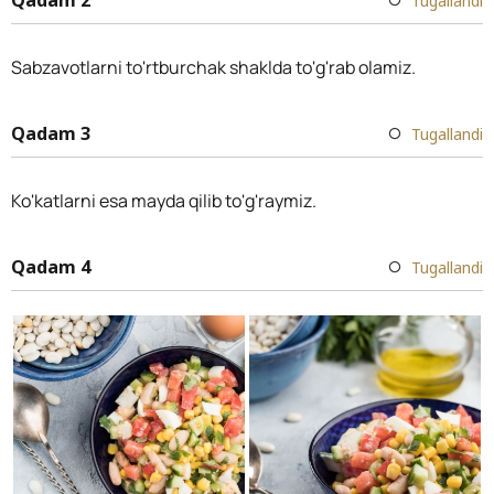
Tugallandi
Sabzavotlarni to'rtburchak shaklda to'g'rab olamiz.
Qadam 3
Tugallandi
Ko'katlarni esa mayda qilib to'g'raymiz.
Qadam 4
Tugallandi