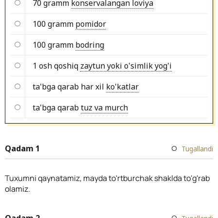
70 gramm
konservalangan loviya
100 gramm
pomidor
100 gramm
bodring
1 osh qoshiq
zaytun yoki o'simlik yog'i
ta'bga qarab har xil
ko'katlar
ta'bga qarab
tuz va murch
Qadam 1
Tugallandi
Tuxumni qaynatamiz, mayda to'rtburchak shaklda to'g'rab
olamiz.
Qadam 2