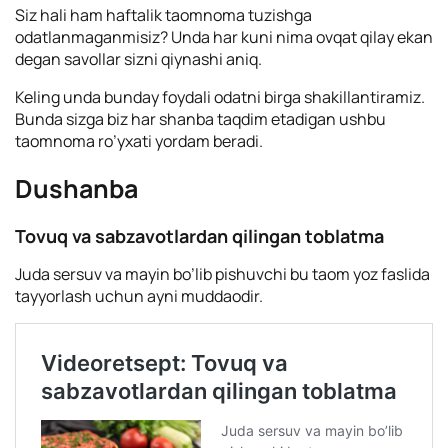
Siz hali ham haftalik taomnoma tuzishga
odatlanmaganmisiz? Unda har kuni nima ovqat qilay ekan
degan savollar sizni qiynashi aniq.
Keling unda bunday foydali odatni birga shakillantiramiz.
Bunda sizga biz har shanba taqdim etadigan ushbu
taomnoma ro’yxati yordam beradi.
Dushanba
Tovuq va sabzavotlardan qilingan toblatma
Juda sersuv va mayin bo’lib pishuvchi bu taom yoz faslida
tayyorlash uchun ayni muddaodir.