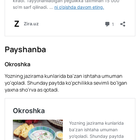
Payshanba
Okroshka
Yozning jazirama kunlarida ba’zan ishtaha umuman
yo’qoladi. Shunday paytda ko’pchilikka sevimli bo’lgan
yaxna sho’rva as qotadi.