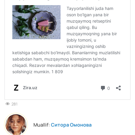
281
Muallif:
Ситора Омонова