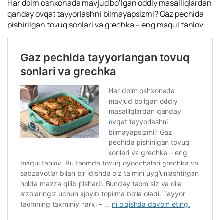
Har doim oshxonada mavjud bo’lgan oddiy masalliqlardan
qanday ovqat tayyorlashni bilmayapsizmi? Gaz pechida
pishirilgan tovuq sonlari va grechka – eng maqul tanlov.