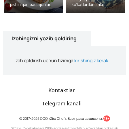
pishirilgan baqlajonlar
ko’katlardan salat
Izohingizni yozib qoldiring
Izoh qoldirish uchun tizimga
kirishingiz kerak
.
Kontaktlar
Telegram kanali
© 2017-2025 ООО «Zira Chef». Все права защищены.
18+
2017 yil 7-dekabrdagi 1206-sonli elektron OAV ni ro'yxatdan o'tkazish