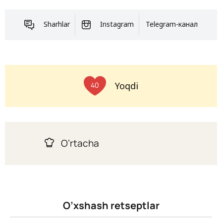
Sharhlar
Instagram
Telegram-канал
Yoqdi
40
O’rtacha
O’xshash retseptlar