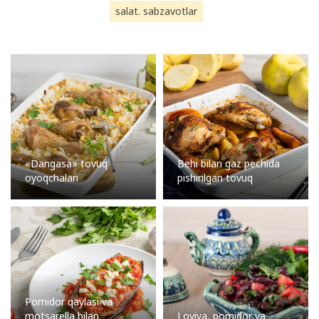
salat. sabzavotlar
«Dangasa» tovuq
Behi bilan gaz pechida
oyoqchalari
pishirilgan tovuq
Pomidor qaylasi va
motsarella bilan
Loviya, pomidor va