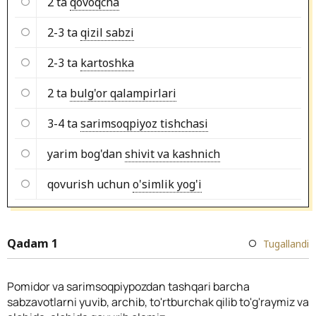
2 ta
qovoqcha
2-3 ta
qizil sabzi
2-3 ta
kartoshka
2 ta
bulg'or qalampirlari
3-4 ta
sarimsoqpiyoz tishchasi
yarim bog'dan
shivit va kashnich
qovurish uchun
o'simlik yog'i
Qadam 1
Tugallandi
Pomidor va sarimsoqpiypozdan tashqari barcha
sabzavotlarni yuvib, archib, to'rtburchak qilib to'g'raymiz va