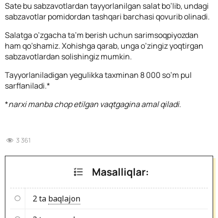
Sate bu sabzavotlardan tayyorlanilgan salat bo’lib, undagi
sabzavotlar pomidordan tashqari barchasi qovurib olinadi.
Salatga o’zgacha ta’m berish uchun sarimsoqpiyozdan
ham qo’shamiz. Xohishga qarab, unga o’zingiz yoqtirgan
sabzavotlardan solishingiz mumkin.
Tayyorlaniladigan yegulikka taxminan 8 000 so’m pul
sarflaniladi.*
*
narxi manba chop etilgan vaqtgagina amal qiladi.
3 361
Masalliqlar:
2 ta
baqlajon