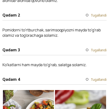
alohida-alohida qovurib olamiz.
Qadam 2
Tugallandi
Pomidorni to'rtburchak, sarimsoqpiyozni mayda to'g'rab
olamiz va tog'orachaga solamiz.
Qadam 3
Tugallandi
Ko'katlarni ham mayda to'g'rab, salatga solamiz.
Qadam 4
Tugallandi