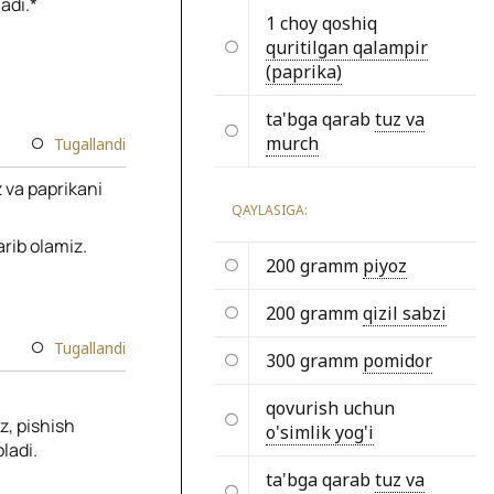
adi.*
1 choy qoshiq
quritilgan qalampir
(paprika)
ta'bga qarab
tuz va
murch
Tugallandi
 va paprikani
QAYLASIGA:
rib olamiz.
200 gramm
piyoz
200 gramm
qizil sabzi
Tugallandi
300 gramm
pomidor
qovurish uchun
, pishish
o'simlik yog'i
ladi.
ta'bga qarab
tuz va