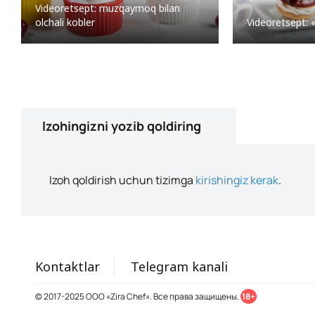
Videoretsept: muzqaymoq bilan
olchali kobler
Videoretsept: «
Izohingizni yozib qoldiring
Izoh qoldirish uchun tizimga
kirishingiz kerak
.
Kontaktlar
Telegram kanali
© 2017-2025 ООО «Zira Chef». Все права защищены.
18+