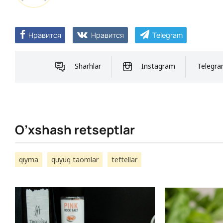
Нравится
Нравится
Telegram
Sharhlar
Instagram
Telegr
O’xshash retseptlar
qiyma
quyuq taomlar
teftellar