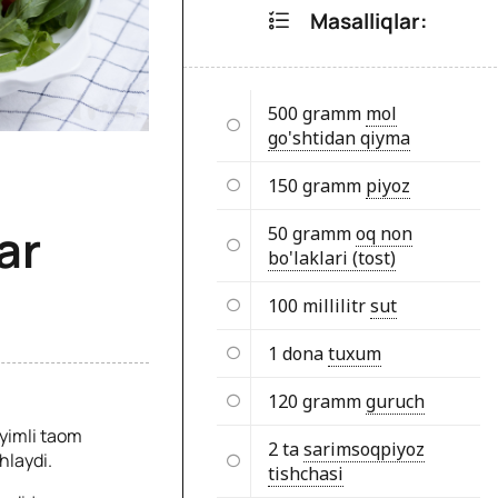
Masalliqlar:
500 gramm
mol
go'shtidan qiyma
150 gramm
piyoz
ar
50 gramm
oq non
bo'laklari (tost)
100 millilitr
sut
1 dona
tuxum
120 gramm
guruch
’yimli taom
2 ta
sarimsoqpiyoz
shlaydi.
tishchasi