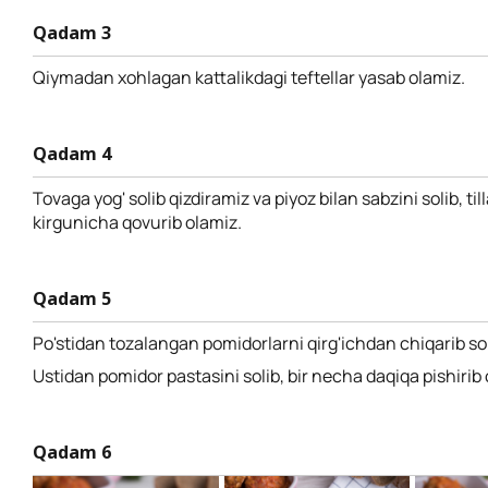
Qadam 3
Qiymadan xohlagan kattalikdagi teftellar yasab olamiz.
Qadam 4
Tovaga yog' solib qizdiramiz va piyoz bilan sabzini solib, ti
kirgunicha qovurib olamiz.
Qadam 5
Po'stidan tozalangan pomidorlarni qirg'ichdan chiqarib so
Ustidan pomidor pastasini solib, bir necha daqiqa pishirib 
Qadam 6