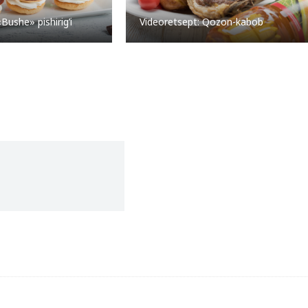
Bushe» pishirig’i
Videoretsept: Qozon-kabob