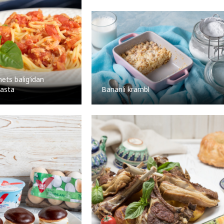
ets balig’idan
Bananli krambl
pasta