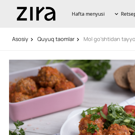
Hafta menyusi
Retse
Asosiy
Quyuq taomlar
Mol go’shtidan tayyo