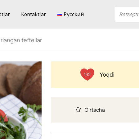
ptlar
Kontaktlar
Русский
rlangan teftellar
Yoqdi
132
O’rtacha