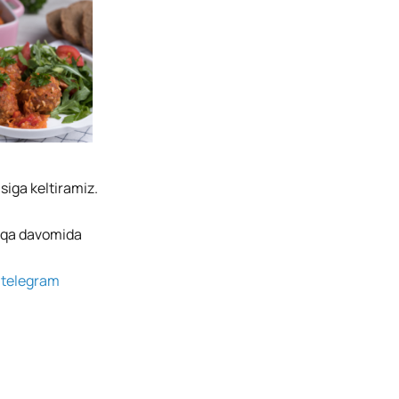
siga keltiramiz.
qiqa davomida
g
telegram