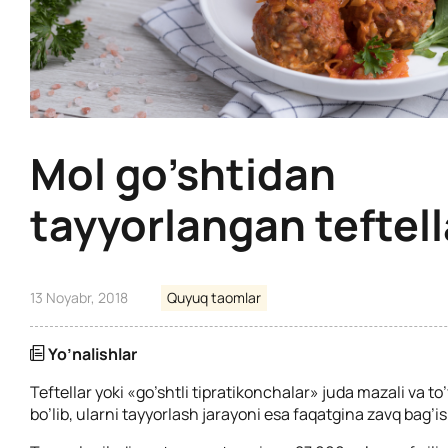
Mol go’shtidan
tayyorlangan teftell
13 Noyabr, 2018
Quyuq taomlar
Yo’nalishlar
Teftellar yoki «go’shtli tipratikonchalar» juda mazali va to
bo’lib, ularni tayyorlash jarayoni esa faqatgina zavq bag’i