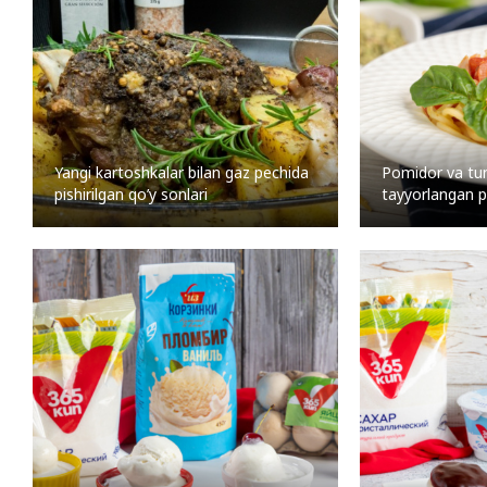
Yangi kartoshkalar bilan gaz pechida
Pomidor va tun
pishirilgan qo’y sonlari
tayyorlangan 