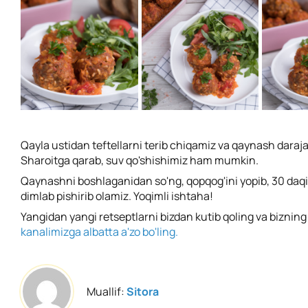
Qayla ustidan teftellarni terib chiqamiz va qaynash daraja
Sharoitga qarab, suv qo'shishimiz ham mumkin.
Qaynashni boshlaganidan so'ng, qopqog'ini yopib, 30 da
dimlab pishirib olamiz. Yoqimli ishtaha!
Yangidan yangi retseptlarni bizdan kutib qoling va biznin
kanalimizga albatta a'zo bo'ling.
Muallif:
Sitora