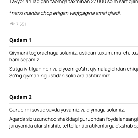
Tayyorlaniladigan taomga taxminan 27 000 so’m sarf qilin
*
narxi manba chop etilgan vaqtgagina amal qiladi.
7 551
Qadam 1
Qiymani tog'orachaga solamiz, ustidan tuxum, murch, tuz
ham sepamiz.
Sutga ivitilgan non va piyozni go'sht qiymalagichdan chiqa
So'ng qiymaning ustidan solib aralashtiramiz.
Qadam 2
Guruchni sovuq suvda yuvamiz va qiymaga solamiz.
Agarda siz uzunchoq shakldagi guruchdan foydalansangiz
jarayonida ular shishib, teftellar tipratikonlarga o'xshab qo