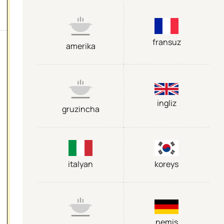
fransuz
amerika
ingliz
gruzincha
italyan
koreys
nemis