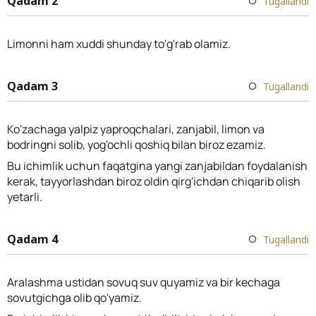
Qadam 2
Tugallandi
Limonni ham xuddi shunday to'g'rab olamiz.
Qadam 3
Tugallandi
Ko'zachaga yalpiz yaproqchalari, zanjabil, limon va
bodringni solib, yog'ochli qoshiq bilan biroz ezamiz.
Bu ichimlik uchun faqatgina yangi zanjabildan foydalanish
kerak, tayyorlashdan biroz oldin qirg'ichdan chiqarib olish
yetarli.
Qadam 4
Tugallandi
Aralashma ustidan sovuq suv quyamiz va bir kechaga
sovutgichga olib qo'yamiz.