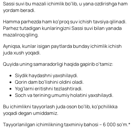
Sassi suvi bu mazali ichimlik bo’lib, u yana ozdirishga ham
yordam beradi.
Hamma parhezda ham ko’proq suv ichish tavsiya qilinadi.
Parhez tutadigan kunlaringizni Sassi suvi bilan yanada
mazaliroq qiling.
Ayniqsa, kunlar isigan paytlarda bunday ichimlik ichish
juda xush yoqadi.
Quyida uning samaradorligi haqida gapirib o’tamiz:
Siydik haydashni yaxshilaydi.
Qorin dam bo’lishini oldini oladi.
Yog’larni eritishni tezlashtiradi.
Soch va terining umumiy holatini yaxshilaydi.
Bu ichimlikni tayyorlash juda oson bo’lib, ko’pchilikka
yoqadi degan umiddamiz.
Tayyorlanilgan ichimlikning taxminiy bahosi – 6 000 so’m.*