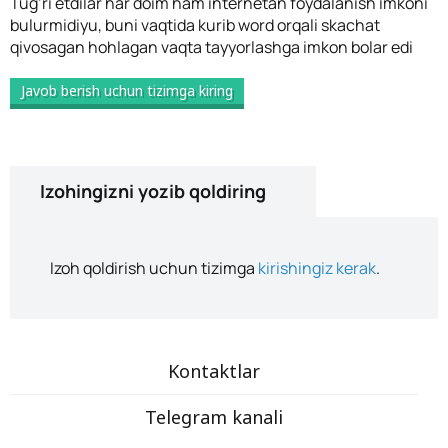
Tug’ri etdilar har doim ham internetan foydalanish imkoni
bulurmidiyu, buni vaqtida kurib word orqali skachat
qivosagan hohlagan vaqta tayyorlashga imkon bolar edi
Javob berish uchun tizimga kiring
Izohingizni yozib qoldiring
Izoh qoldirish uchun tizimga
kirishingiz kerak
.
Kontaktlar
Telegram kanali