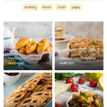
bodring
limon
ozish
yalpiz
Videoretsept: karamli
Videoretsept: Tezpishar
rasstegay
asalli tort