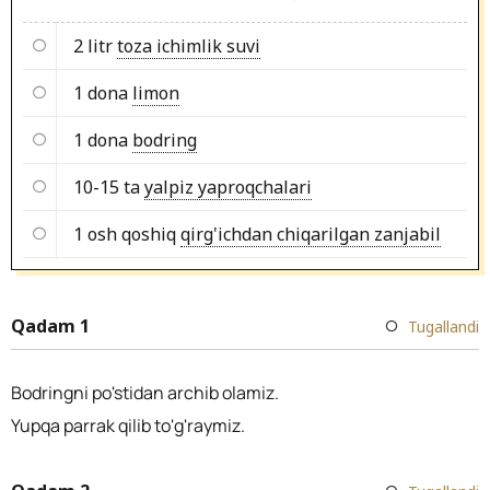
2 litr
toza ichimlik suvi
1 dona
limon
1 dona
bodring
10-15 ta
yalpiz yaproqchalari
1 osh qoshiq
qirg'ichdan chiqarilgan zanjabil
Qadam 1
Tugallandi
Bodringni po'stidan archib olamiz.
Yupqa parrak qilib to'g'raymiz.