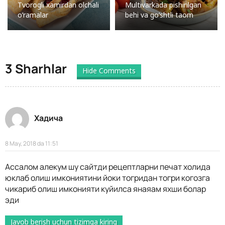
Tvorogli xamirdan olchali
Multivarkada pishirilgan
o’ramalar
behi va go’shtli taom
3 Sharhlar
Hide Comments
Хадича
8 May, 2018 da 11:51
Ассалом алекум шу сайтди рецептларни печат холида
юклаб олиш имкониятини йоки тогридан тогри когозга
чикариб олиш имконияти куйилса янаяам яхши болар
эди
Javob berish uchun tizimga kiring