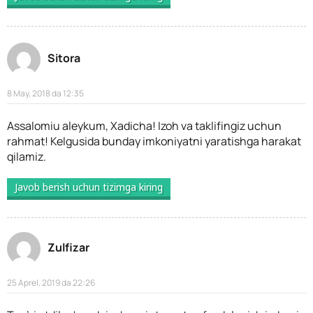
Sitora
8 May, 2018 da 12:35
Assalomiu aleykum, Xadicha! Izoh va taklifingiz uchun
rahmat! Kelgusida bunday imkoniyatni yaratishga harakat
qilamiz.
Javob berish uchun tizimga kiring
Zulfizar
25 Aprel, 2019 da 22:26