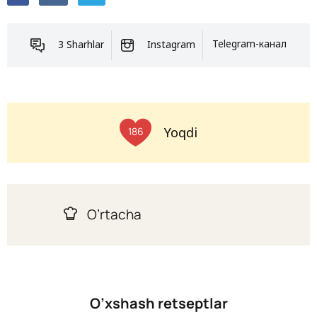
3 Sharhlar
Instagram
Telegram-канал
Yoqdi
186
O’rtacha
O’xshash retseptlar