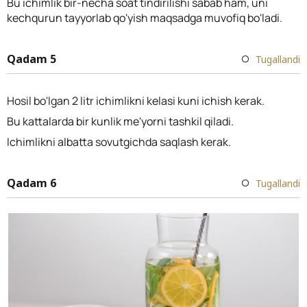
Bu ichimlik bir-necha soat tindirilishi sabab ham, uni
kechqurun tayyorlab qo'yish maqsadga muvofiq bo'ladi.
Qadam 5
Tugallandi
Hosil bo'lgan 2 litr ichimlikni kelasi kuni ichish kerak.
Bu kattalarda bir kunlik me'yorni tashkil qiladi.
Ichimlikni albatta sovutgichda saqlash kerak.
Qadam 6
Tugallandi