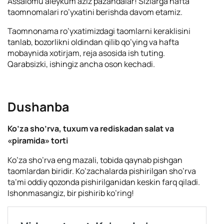
Assalomu aleykum aziz pazandalar! Sizlarga hafta
taomnomalari ro’yxatini berishda davom etamiz.
Taomnonama ro’yxatimizdagi taomlarni keraklisini
tanlab, bozorlikni oldindan qilib qo’ying va hafta
mobaynida xotirjam, reja asosida ish tuting.
Qarabsizki, ishingiz ancha oson kechadi.
Dushanba
Ko’za sho’rva, tuxum va rediskadan salat va
«piramida» torti
Ko’za sho’rva eng mazali, tobida qaynab pishgan
taomlardan biridir. Ko’zachalarda pishirilgan sho’rva
ta’mi oddiy qozonda pishirilganidan keskin farq qiladi.
Ishonmasangiz, bir pishirib ko’ring!