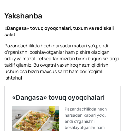
Yakshanba
«Dangasa» tovuq oyoqchalari, tuxum va rediskali
salat.
Pazandachilikda hech narsadan xabari yo’q, endi
o’rganishni boshlayotganlar ham pishira oladigan
oddiy va mazali retseptlarimizdan birini bugun sizlarga
taklif qilamiz. Bu ovqatni yaxshiroq hazm qildirish
uchun esa bizda maxsus salat ham bor. Yoqimli
ishtaha!