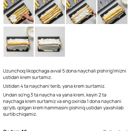
Uzunchoq likopchaga avval 5 dona naychali pishirig'imizni
ustidan krem surtamiz.
Ustidan 4 ta naychani terib, yana krem surtamiz.
Undan so'ng 3 ta naycha va yana krem, keyin 2 ta
naychaga krem surtamiz va eng oxirida 1 dona naychani
qo'yib, qolgan krem hammasini pishiriq ustidan yaxshilab
surtib chiqamiz.