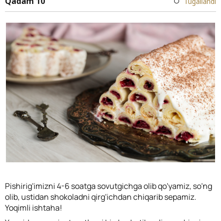
Qadam 10
Tugallandi
Pishirig'imizni 4-6 soatga sovutgichga olib qo'yamiz, so'ng
olib, ustidan shokoladni qirg'ichdan chiqarib sepamiz.
Yoqimli ishtaha!