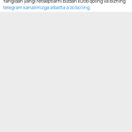
Yangidan yangi retseptlarni bizdan kutib qoling va bizning
telegram kanalimizga albatta a'zo bo'ling.
Muallif:
Sitora
Sharhlar
Instagram
Telegram-канал
Yoqdi
158