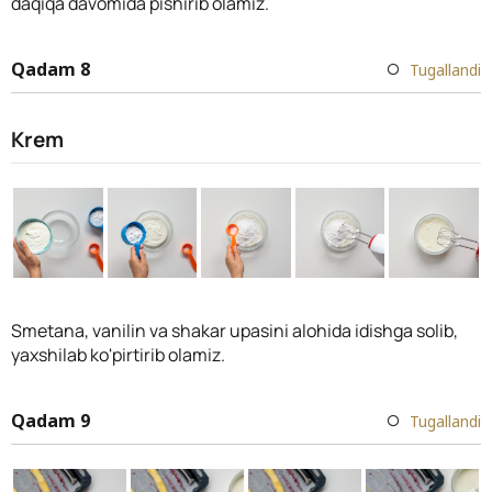
daqiqa davomida pishirib olamiz.
Qadam 8
Tugallandi
Krem
Smetana, vanilin va shakar upasini alohida idishga solib,
yaxshilab ko'pirtirib olamiz.
Qadam 9
Tugallandi