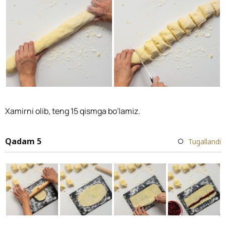
Xamirni olib, teng 15 qismga bo'lamiz.
Qadam 5
Tugallandi