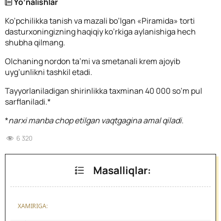
Yo’nalishlar
Ko’pchilikka tanish va mazali bo’lgan «Piramida» torti
dasturxoningizning haqiqiy ko’rkiga aylanishiga hech
shubha qilmang.
Olchaning nordon ta’mi va smetanali krem ajoyib
uyg’unlikni tashkil etadi.
Tayyorlaniladigan shirinlikka taxminan 40 000 so’m pul
sarflaniladi.*
*
narxi manba chop etilgan vaqtgagina amal qiladi.
6 320
Masalliqlar:
XAMIRIGA: