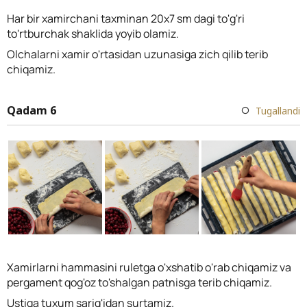
Har bir xamirchani taxminan 20x7 sm dagi to'g'ri
to'rtburchak shaklida yoyib olamiz.
Olchalarni xamir o'rtasidan uzunasiga zich qilib terib
chiqamiz.
Qadam 6
Tugallandi
Xamirlarni hammasini ruletga o'xshatib o'rab chiqamiz va
pergament qog'oz to'shalgan patnisga terib chiqamiz.
Ustiga tuxum sarig'idan surtamiz.