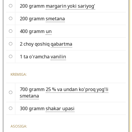
200 gramm
margarin yoki sariyog'
200 gramm
smetana
400 gramm
un
2 choy qoshiq
qabartma
1 ta o'ramcha
vanilin
KREMIGA:
700 gramm
25 % va undan ko'proq yog'li
smetana
300 gramm
shakar upasi
ASOSIGA: