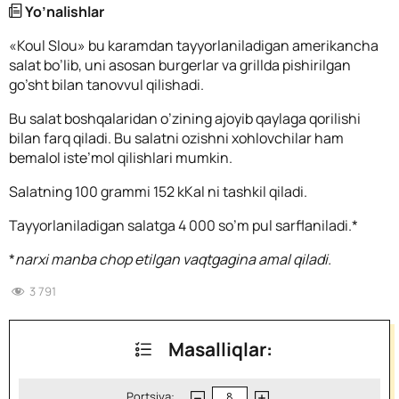
Yo’nalishlar
«Koul Slou» bu karamdan tayyorlaniladigan amerikancha
salat bo’lib, uni asosan burgerlar va grillda pishirilgan
go’sht bilan tanovvul qilishadi.
Bu salat boshqalaridan o’zining ajoyib qaylaga qorilishi
bilan farq qiladi. Bu salatni ozishni xohlovchilar ham
bemalol iste’mol qilishlari mumkin.
Salatning 100 grammi 152 kKal ni tashkil qiladi.
Tayyorlaniladigan salatga 4 000 so’m pul sarflaniladi.*
*
narxi manba chop etilgan vaqtgagina amal qiladi.
3 791
Masalliqlar:
Portsiya: