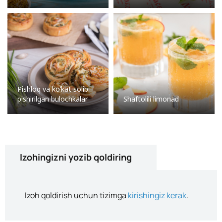
Pishloq va koʻkat solib
pishirilgan bulochkalar
Shaftolili limonad
Izohingizni yozib qoldiring
Izoh qoldirish uchun tizimga
kirishingiz kerak
.