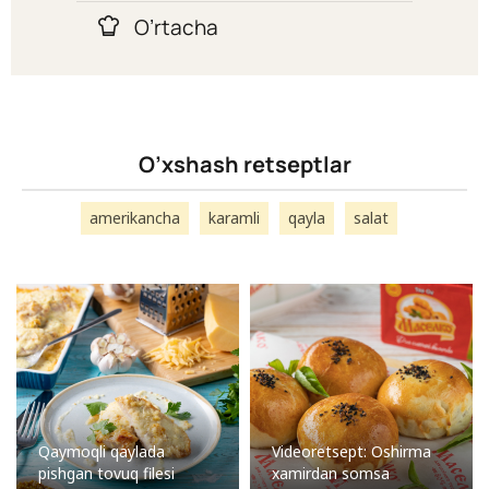
O’rtacha
O’xshash retseptlar
amerikancha
karamli
qayla
salat
Qaymoqli qaylada
Videoretsept: Oshirma
pishgan tovuq filesi
xamirdan somsa