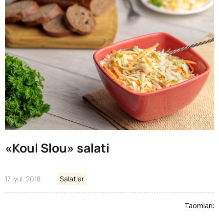
«Koul Slou» salati
17 Iyul, 2018
Salatlar
Taomlari: