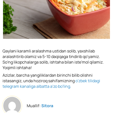
Qaylani karamli aralashma ustidan solib, yaxshilab
aralashtirib olamiz va 5-10 daqiqaga tindirib qo'yamiz.
So'ng likopchalarga solib, ishtaha bilan iste'mol qilamiz.
Yoqimli ishtaha!
Azizlar, barcha yangiliklardan birinchi bilib olishni
istasangiz, unda hoziroq sahifamizning
o'zbek tilidagi
telegram kanaliga albatta a'zo bo'ling.
Muallif:
Sitora