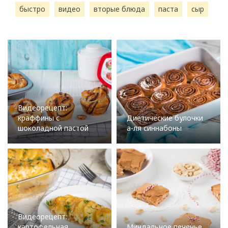
быстро
видео
вторые блюда
паста
сыр
Видеорецепт:
краффины с
Диетические булочки
шоколадной пастой
а-ля синнабоны
Видеорецепт:
картофельная
Миндальное печенье