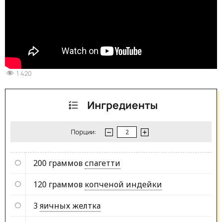
1 420
Ингредиенты
Порции:
200 граммов
спагетти
120 граммов
копченой индейки
3
яичных желтка