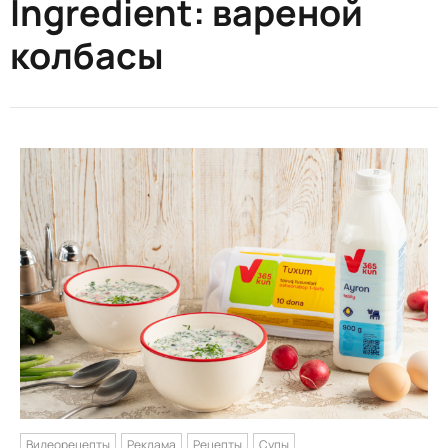
Ingredient:
вареной
колбасы
Видеорецепты
Реклама
Рецепты
Супы