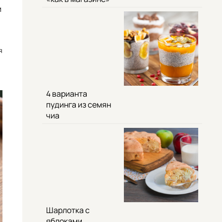
и
я
4 варианта
пудинга из семян
чиа
Шарлотка с
яблоками