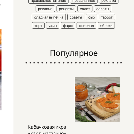
правильное питание
праздничное
реклама
в
реклама
рецепты
салат
салаты
сладкая выпечка
советы
сыр
творог
торт
ужин
фарш
шоколад
яблоки
Популярное
Кабачковая икра
«как в магазине»