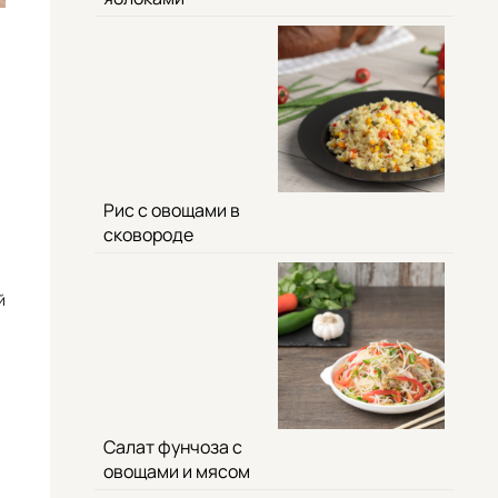
Рис с овощами в
сковороде
й
Салат фунчоза с
овощами и мясом