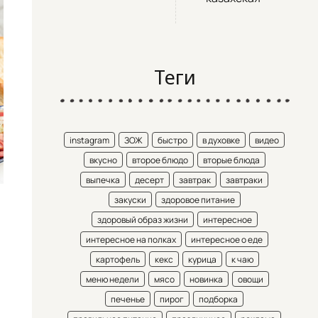
Теги
instagram
ЗОЖ
быстро
в духовке
видео
вкусно
второе блюдо
вторые блюда
выпечка
десерт
завтрак
завтраки
закуски
здоровое питание
здоровый образ жизни
интересное
интересное на полках
интересное о еде
картофель
кекс
курица
к чаю
меню недели
мясо
новинка
овощи
печенье
пирог
подборка