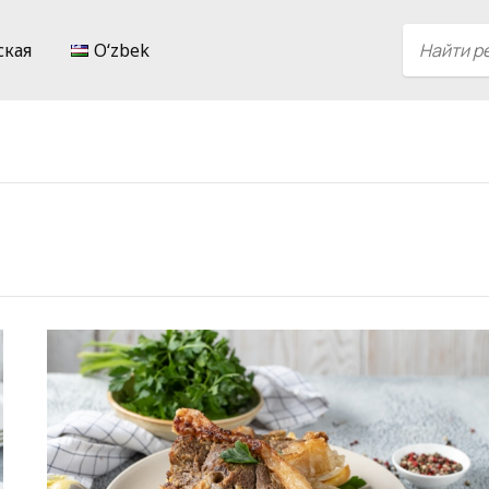
ская
Oʻzbek