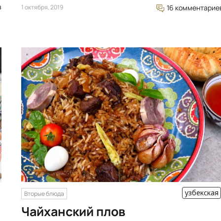
в
1 октября, 2019
16 комментарие
узбекская
Вторые блюда
Чайханский плов