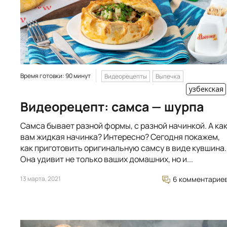
Время готовки: 90 минут
Видеорецепты
Выпечка
узбекская
Видеорецепт: самса — шурпа
Самса бывает разной формы, с разной начинкой. А ка
вам жидкая начинка? Интересно? Сегодня покажем,
как приготовить оригинальную самсу в виде кувшина.
Она удивит не только ваших домашних, но и...
13 марта, 2021
6 комментарие