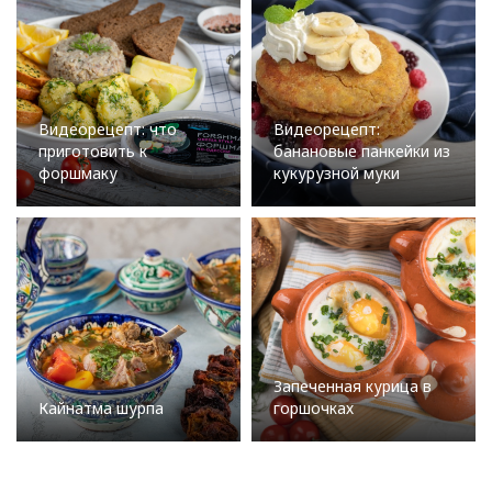
Видеорецепт: что
Видеорецепт:
приготовить к
банановые панкейки из
форшмаку
кукурузной муки
Запеченная курица в
Кайнатма шурпа
горшочках