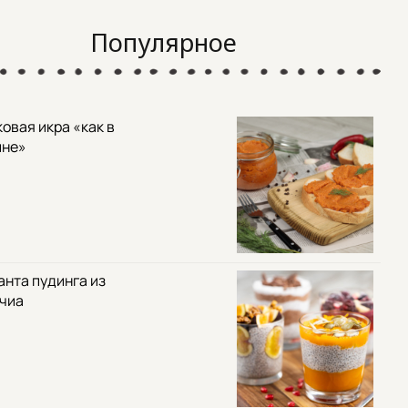
Популярное
овая икра «как в
ине»
анта пудинга из
 чиа