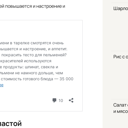
ей повышается и настроение и
Шарло
Рис с 
Салат
и мяс
пастой