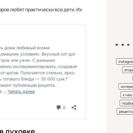
рое любят практически все дети. Их
instagr
втор
интере
к чаю
подбо
рецепт
в духовке