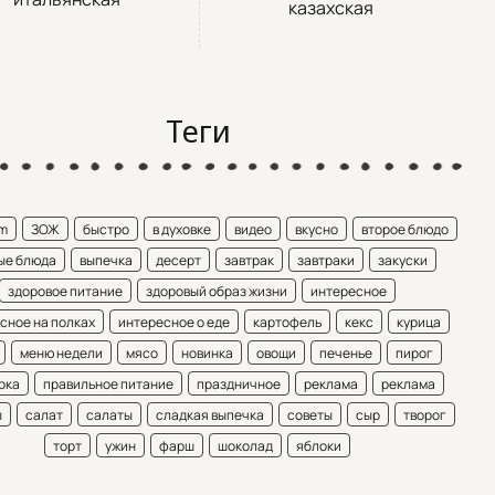
казахская
Теги
am
ЗОЖ
быстро
в духовке
видео
вкусно
второе блюдо
ые блюда
выпечка
десерт
завтрак
завтраки
закуски
здоровое питание
здоровый образ жизни
интересное
сное на полках
интересное о еде
картофель
кекс
курица
меню недели
мясо
новинка
овощи
печенье
пирог
рка
правильное питание
праздничное
реклама
реклама
ы
салат
салаты
сладкая выпечка
советы
сыр
творог
торт
ужин
фарш
шоколад
яблоки