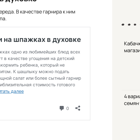
реда. В качестве гарнира к ним
па.
Кабачк
магаз
4 вари
семян