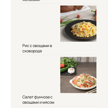
Рис с овощами в
сковороде
Салат фунчоза с
овощами и мясом