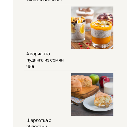
4 варианта
пудинга из семян
чиа
Шарлотка с
яблоками