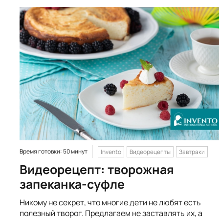
Время готовки: 50 минут
Invento
Видеорецепты
Завтраки
Видеорецепт: творожная
запеканка-суфле
Никому не секрет, что многие дети не любят есть
полезный творог. Предлагаем не заставлять их, а