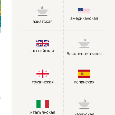
американская
азиатская
английская
ближневосточная
грузинская
испанская
м
й
итальянская
казахская