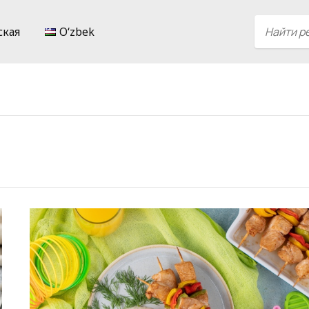
ская
Oʻzbek