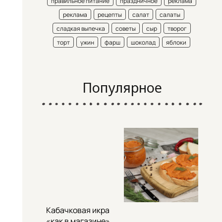
правильное питание
праздничное
реклама
реклама
рецепты
салат
салаты
сладкая выпечка
советы
сыр
творог
торт
ужин
фарш
шоколад
яблоки
Популярное
Кабачковая икра
«как в магазине»