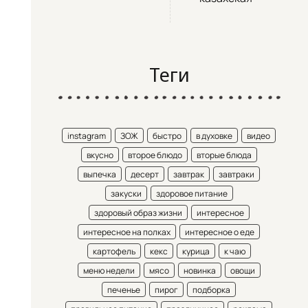
Теги
instagram
ЗОЖ
быстро
в духовке
видео
вкусно
второе блюдо
вторые блюда
выпечка
десерт
завтрак
завтраки
закуски
здоровое питание
здоровый образ жизни
интересное
интересное на полках
интересное о еде
картофель
кекс
курица
к чаю
меню недели
мясо
новинка
овощи
печенье
пирог
подборка