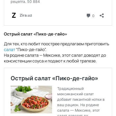
Острый салат «Пико-де-гайо»
Для тех, кто любит поострее предлагаем приготовить
салат
“Пико-де-гайо”.
На родине салата — Мексике, этот салат доводят до
консистенции соуса и подают к любой трапезе.