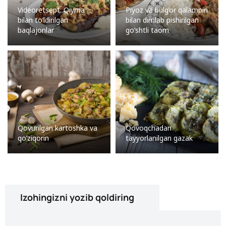
Videoretsept: Qiyma
Piyoz va bulg’or qalampiri
bilan to’ldirilgan
bilan dimlab pishirilgan
baqlajonlar
go’shtli taom
Qovurilgan kartoshka va
Qovoqchadan
qo’ziqorin
tayyorlanilgan gazak
Izohingizni yozib qoldiring