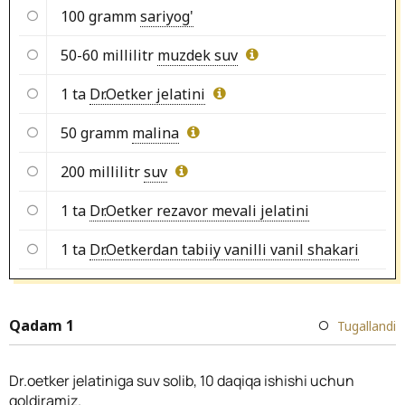
100 gramm
sariyog'
50-60 millilitr
muzdek suv
1 ta
Dr.Oetker jelatini
50 gramm
malina
200 millilitr
suv
1 ta
Dr.Oetker rezavor mevali jelatini
1 ta
Dr.Oetkerdan tabiiy vanilli vanil shakari
Qadam 1
Tugallandi
Dr.oetker jelatiniga suv solib, 10 daqiqa ishishi uchun
qoldiramiz.