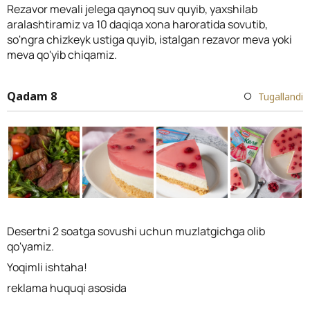
Rezavor mevali jelega qaynoq suv quyib, yaxshilab
aralashtiramiz va 10 daqiqa xona haroratida sovutib,
so'ngra chizkeyk ustiga quyib, istalgan rezavor meva yoki
meva qo'yib chiqamiz.
Qadam 8
Tugallandi
Desertni 2 soatga sovushi uchun muzlatgichga olib
qo'yamiz.
Yoqimli ishtaha!
reklama huquqi asosida