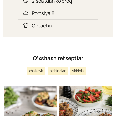
2 soatdan ko'proq
Portsiya 8
O’rtacha
O’xshash retseptlar
chizkeyk
pishiriqlar
shirinlik