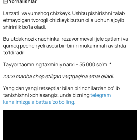
Yo’nalishlar
Lazzatli va yumshoq chizkeyk. Ushbu pishirishni talab
etmaydigan tvorogli chizkeyk butun oila uchun ajoyib
shirinlik bo’la oladi.
Bulutdak nozik nachinka, rezavor mevali jele qatlami va
qumoq pechenyeli asosi bir-birini mukammal ravishda
to’ldiradi!
Tayyor taomning taxminiy narxi – 55 000 so’m. *
narxi manba chop etilgan vaqtgagina amal qiladi.
Yangidan yangi retseptlar bilan birinchilardan bo’lib
tanishishni xohlasangiz, unda bizning
telegram
kanalimizga albatta a’zo bo’ling.