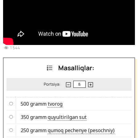
1 544
Masalliqlar:
Portsiya:
500 gramm
tvorog
350 gramm
quyultirilgan sut
250 gramm
qumoq pechenye (pesochniy)