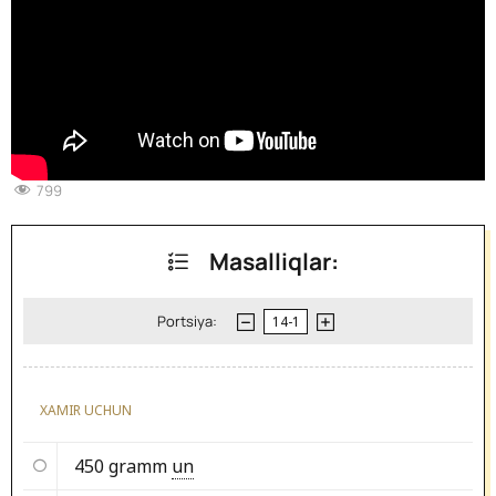
799
Masalliqlar:
Portsiya:
XAMIR UCHUN
450 gramm
un