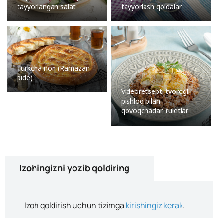
tayyorlangan salat
tayyorlash qoidalari
Turkcha non (Ramazan
pide)
Videoretsept: tvorogli
pishloq bilan
qovoqchadan ruletlar
Izohingizni yozib qoldiring
Izoh qoldirish uchun tizimga
kirishingiz kerak
.