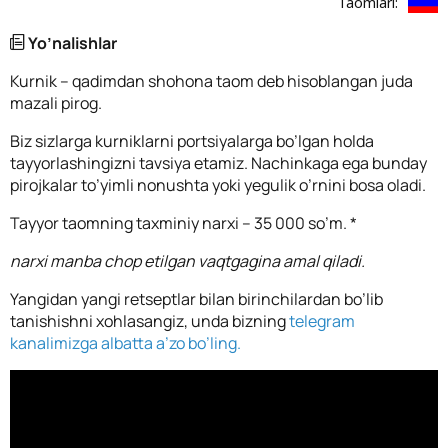
Taomlari:
Yo’nalishlar
Kurnik – qadimdan shohona taom deb hisoblangan juda
mazali pirog.
Biz sizlarga kurniklarni portsiyalarga bo’lgan holda
tayyorlashingizni tavsiya etamiz. Nachinkaga ega bunday
pirojkalar to’yimli nonushta yoki yegulik o’rnini bosa oladi.
Tayyor taomning taxminiy narxi – 35 000 so’m. *
narxi manba chop etilgan vaqtgagina amal qiladi.
Yangidan yangi retseptlar bilan birinchilardan bo’lib
tanishishni xohlasangiz, unda bizning
telegram
kanalimizga albatta a’zo bo’ling.