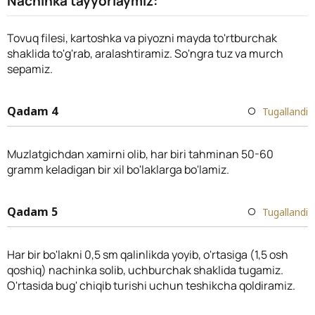
Nachinka tayyorlaymiz:
Tovuq filesi, kartoshka va piyozni mayda to'rtburchak
shaklida to'g'rab, aralashtiramiz. So'ngra tuz va murch
sepamiz.
Qadam 4
Tugallandi
Muzlatgichdan xamirni olib, har biri tahminan 50-60
gramm keladigan bir xil bo'laklarga bo'lamiz.
Qadam 5
Tugallandi
Har bir bo'lakni 0,5 sm qalinlikda yoyib, o'rtasiga (1,5 osh
qoshiq) nachinka solib, uchburchak shaklida tugamiz.
O'rtasida bug' chiqib turishi uchun teshikcha qoldiramiz.