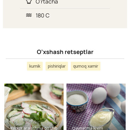
O’rtacha
180 C
O’xshash retseptlar
kurnik
pishiriqlar
qumoq xamir
Yalpizli aralashma qo’shib
Qaynatma krem