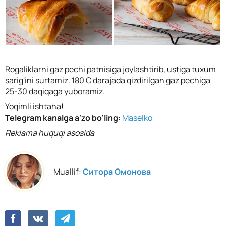
Rogaliklarni gaz pechi patnisiga joylashtirib, ustiga tuxum
sarig'ini surtamiz. 180 C darajada qizdirilgan gaz pechiga
25-30 daqiqaga yuboramiz.
Yoqimli ishtaha!
Telegram kanalga a'zo bo'ling:
Maselko
Reklama huquqi asosida
Muallif:
Ситора Омонова