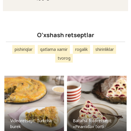
O’xshash retseptlar
pishiriqlar
qatlama xamir
rogalik
shirinliklar
tvorog
Videoretsept: Turkcha
Batafsil fotoretsept:
burek
«Piramida» torti