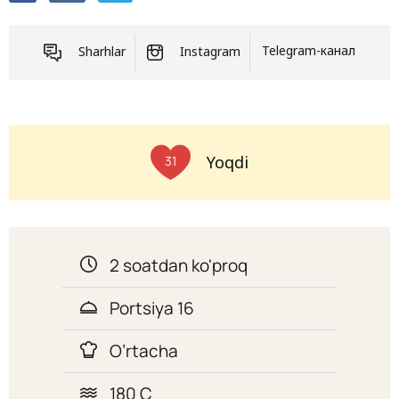
Sharhlar
Instagram
Telegram-канал
Yoqdi
31
2 soatdan ko'proq
Portsiya 16
O’rtacha
180 C