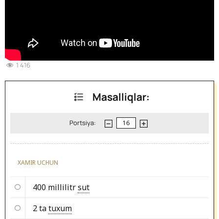
1 416
Masalliqlar:
Portsiya:
XAMIR UCHUN
400 millilitr
sut
2 ta
tuxum