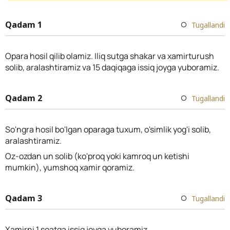
Qadam 1
Tugallandi
Opara hosil qilib olamiz. Iliq sutga shakar va xamirturush
solib, aralashtiramiz va 15 daqiqaga issiq joyga yuboramiz.
Qadam 2
Tugallandi
So'ngra hosil bo'lgan oparaga tuxum, o'simlik yog'i solib,
aralashtiramiz.
Oz-ozdan un solib (ko'proq yoki kamroq un ketishi
mumkin), yumshoq xamir qoramiz.
Qadam 3
Tugallandi
Xamirni 1 soatga issiq joyga yuboramiz.