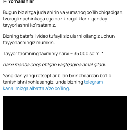
Yo’nalishlar
Bugun biz sizga juda shirin va yumshoq bo’lib chiqadigan,
tvorogli nachinkaga ega nozik rogaliklarni qanday
tayyorlashni ko’rsatamiz.
Bizning batafsil video tufayli siz ularni oilangiz uchun
tayyorlashingiz mumkin.
Tayyor taomning taxminiy narxi – 35 000 so’m. *
narxi manba chop etilgan vaqtgagina amal qiladi.
Yangidan yangi retseptlar bilan birinchilardan bo’lib
tanishishni xohlasangiz, unda bizning
telegram
kanalimizga albatta a’zo bo’ling.