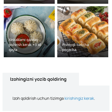
Xinkalilarni qanday
pishirish kerak +3 xil
Pishloqli turkcha
qayla
pogacha
Izohingizni yozib qoldiring
Izoh qoldirish uchun tizimga
kirishingiz kerak
.