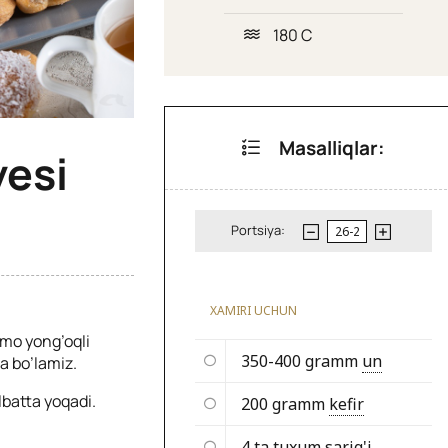
180 C
Masalliqlar:
esi
Portsiya:
XAMIRI UCHUN
mo yong’oqli
350-400 gramm
un
a bo’lamiz.
lbatta yoqadi.
200 gramm
kefir
4 ta
tuxum sarig'i