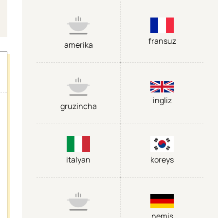
fransuz
amerika
ingliz
gruzincha
italyan
koreys
nemis