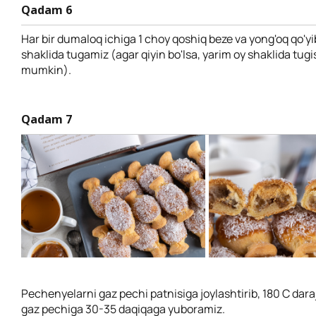
Qadam 6
Har bir dumaloq ichiga 1 choy qoshiq beze va yong'oq qo'yi
shaklida tugamiz (agar qiyin bo'lsa, yarim oy shaklida tug
mumkin).
Qadam 7
Pechenyelarni gaz pechi patnisiga joylashtirib, 180 C dara
gaz pechiga 30-35 daqiqaga yuboramiz.