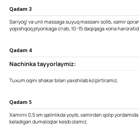
Qadam 3
Sariyog' va unli massaga suyuq massani solib, xamir qora
yopishqoq plyonkaga o'rab, 10-15 daqiqaga xona haroratid
Qadam 4
Nachinka tayyorlaymiz:
Tuxum oqini shakar bilan yaxshilab ko'pirtiramiz.
Qadam 5
Xamirni 0,5 sm qalinlikda yoyib, xamirdan qolip yordamida
keladigan dumaloqlar kesib olamiz.