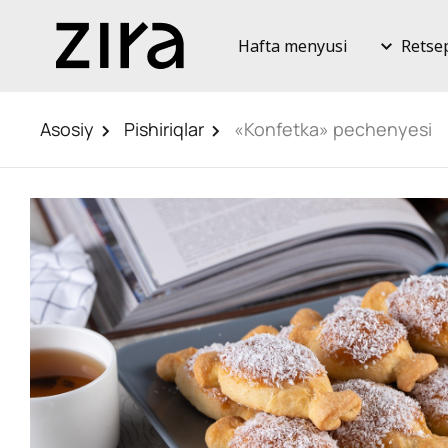
Hafta menyusi
Retse
Asosiy
Pishiriqlar
«Konfetka» pechenyesi