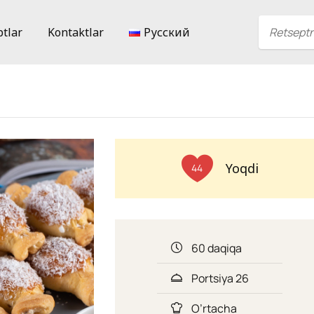
ptlar
Kontaktlar
Русский
Yoqdi
44
60 daqiqa
Portsiya 26
O’rtacha