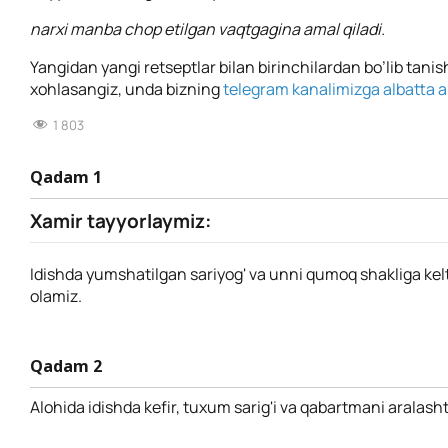
narxi manba chop etilgan vaqtgagina amal qiladi.
Yangidan yangi retseptlar bilan birinchilardan bo’lib tanis
xohlasangiz, unda bizning
telegram kanalimizga albatta a’
1 803
Qadam 1
Xamir tayyorlaymiz:
Idishda yumshatilgan sariyog' va unni qumoq shakliga kelti
olamiz.
Qadam 2
Alohida idishda kefir, tuxum sarig'i va qabartmani aralash