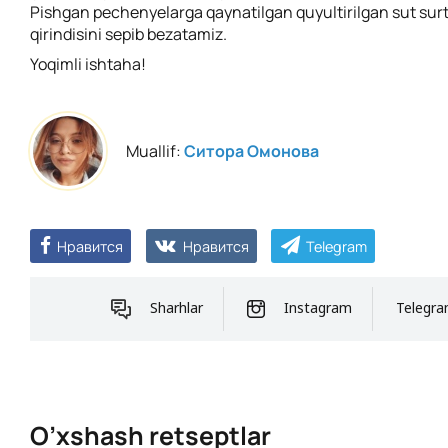
Pishgan pechenyelarga qaynatilgan quyultirilgan sut surt
qirindisini sepib bezatamiz.
Yoqimli ishtaha!
Muallif:
Ситора Омонова
Нравится
Нравится
Telegram
Sharhlar
Instagram
Telegr
O’xshash retseptlar