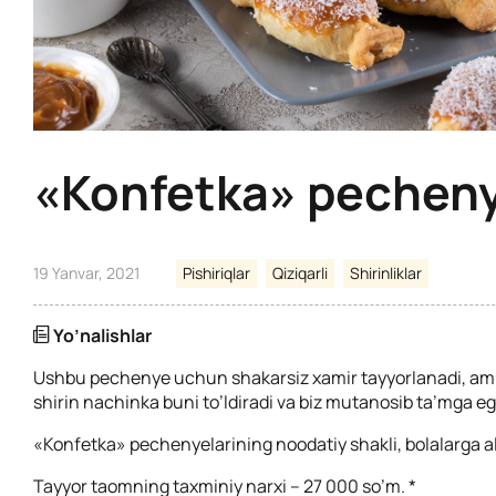
«Konfetka» pecheny
19 Yanvar, 2021
Pishiriqlar
Qiziqarli
Shirinliklar
Yo’nalishlar
Ushbu pechenye uchun shakarsiz xamir tayyorlanadi, am
shirin nachinka buni to’ldiradi
va biz mutanosib ta’mga eg
«Konfetka» pechenyelarining noodatiy shakli, bolalarga a
Tayyor taomning taxminiy narxi – 27 000 so’m. *