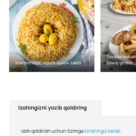
Tovada makaron
Videoretsept: «Qush uyasi» salati
tovuq go’shti
Izohingizni yozib qoldiring
Izoh qoldirish uchun tizimga
kirishingiz kerak
.