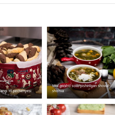
Mol go’shti solib pishirilgan shovul
angi Yil pechenyesi
sho’rva