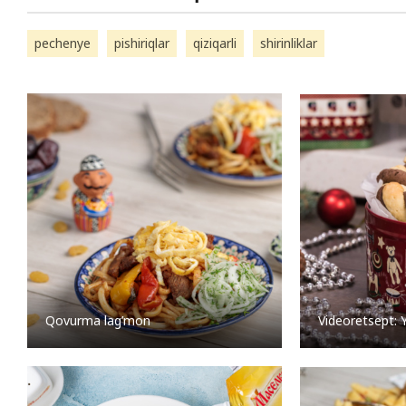
pechenye
pishiriqlar
qiziqarli
shirinliklar
Qovurma lag’mon
Videoretsept: Y