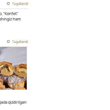
Tugallandi
b, "Konfet"
ishingiz ham
Tugallandi
jada qizdirilgan