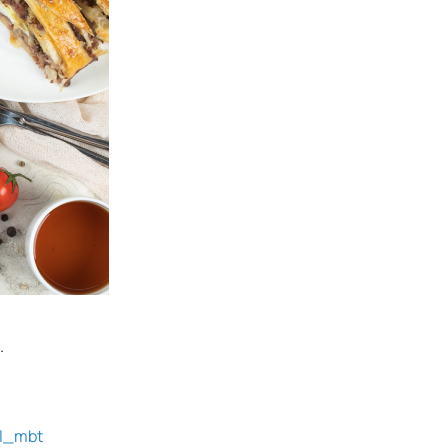
.
el_mbt