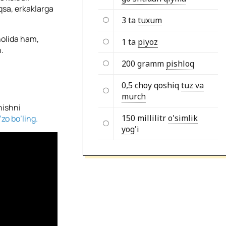
qsa, erkaklarga
3 ta
tuxum
 holida ham,
1 ta
piyoz
.
200 gramm
pishloq
0,5 choy qoshiq
tuz va
murch
hishni
150 millilitr
o'simlik
zo bo’ling.
yog'i