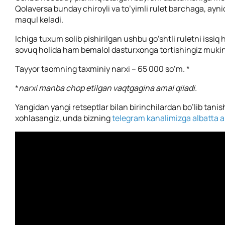
Qolaversa bunday chiroyli va to’yimli rulet barchaga, ayni
maqul keladi.
Ichiga tuxum solib pishirilgan ushbu go’shtli ruletni issiq
sovuq holida ham bemalol dasturxonga tortishingiz mukin
Tayyor taomning taxminiy narxi – 65 000 so’m. *
*
narxi manba chop etilgan vaqtgagina amal qiladi.
Yangidan yangi retseptlar bilan birinchilardan bo’lib tanis
xohlasangiz, unda bizning
telegram kanalimizga albatta a’