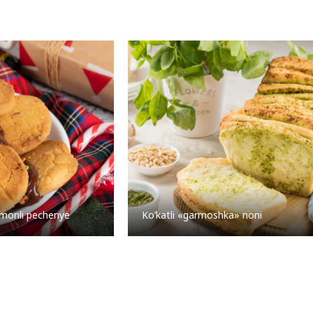
imonli pechenye
Ko’katli «garmoshka» noni