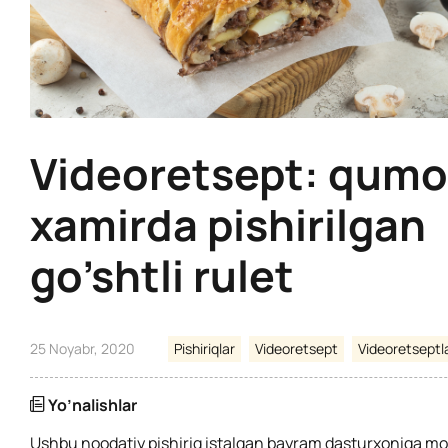
Videoretsept: qum
xamirda pishirilgan
go’shtli rulet
25 Noyabr, 2020
Pishiriqlar
Videoretsept
Videoretseptl
Yo’nalishlar
Ushbu noodatiy pishiriq istalgan bayram dasturxoniga mos