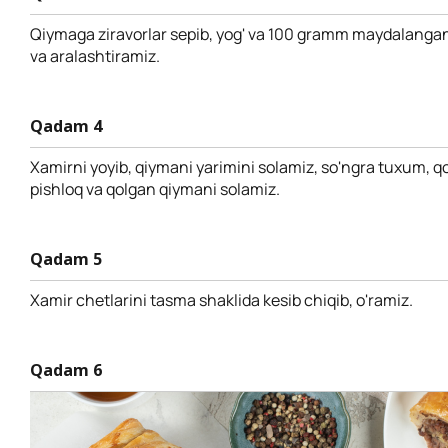
Qiymaga ziravorlar sepib, yog' va 100 gramm maydalangan
va aralashtiramiz.
Qadam 4
Xamirni yoyib, qiymani yarimini solamiz, so'ngra tuxum, qo
pishloq va qolgan qiymani solamiz.
Qadam 5
Xamir chetlarini tasma shaklida kesib chiqib, o'ramiz.
Qadam 6