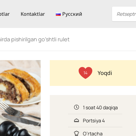
ptlar
Kontaktlar
Русский
a pishirilgan go’shtli rulet
Yoqdi
14
1 soat 40 daqiqa
Portsiya 4
O’rtacha