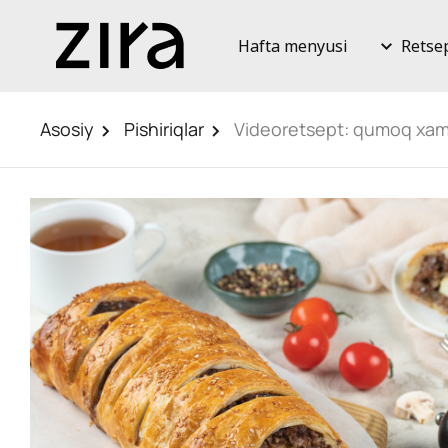
Hafta menyusi
Retse
Asosiy
Pishiriqlar
Videoretsept: qumoq xamird