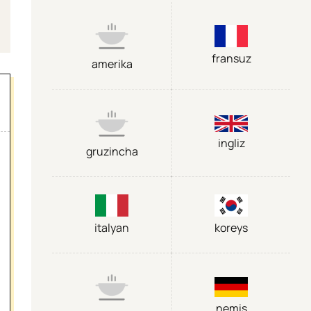
fransuz
amerika
ingliz
gruzincha
italyan
koreys
nemis