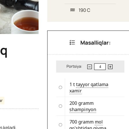
190 C
Masalliqlar:
oq
Portsiya:
1 t
tayyor qatlama
xamir
ar
200 gramm
shampinyon
700 gramm
mol
 keladi.
go'shtidan qiyma