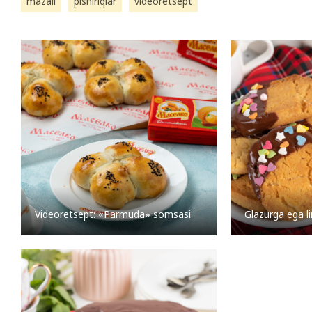
mazali
pishiriqlar
videoretsept
Videoretsept: «Parmuda» somsasi
Glazurga ega l