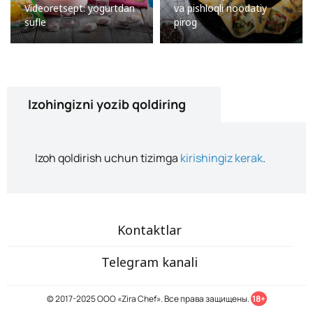
Videoretsept: yogurtdan
va pishloqli noodatiy
sufle
pirog
Izohingizni yozib qoldiring
Izoh qoldirish uchun tizimga
kirishingiz kerak
.
Kontaktlar
Telegram kanali
© 2017-2025 ООО «Zira Chef». Все права защищены.
18+