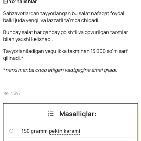
Yo’nalishlar
Sabzavotlardan tayyorlangan bu salat nafaqat foydali,
balki juda yengil va lazzatli ta’mda chiqadi.
Bunday salat har qanday go’shtli va qovurilgan taomlar
bilan yaxshi kelishadi.
Tayyorlaniladigan yegulikka taxminan 13 000 so’m sarf
qilinadi.*
*
narxi manba chop etilgan vaqtgagina amal qiladi.
4 397
Masalliqlar:
150 gramm
pekin karami