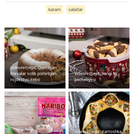
karam
salatlar
Videoretsept: Quritilgan
mevalar solib pishirilgan
Videoretsept: Yangi Yil
rojdestvo keksi
pechenyesi
Videoretsept: Kartoshka