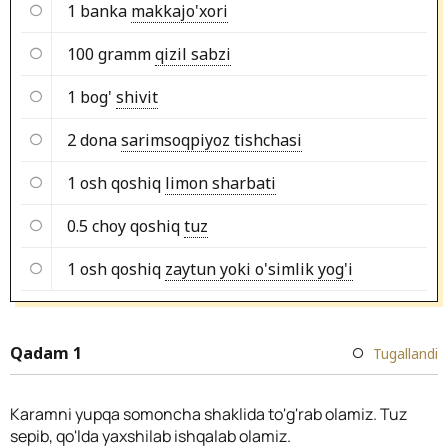
1 banka
makkajo'xori
100 gramm
qizil sabzi
1 bog'
shivit
2 dona
sarimsoqpiyoz tishchasi
1 osh qoshiq
limon sharbati
0.5 choy qoshiq
tuz
1 osh qoshiq
zaytun yoki o'simlik yog'i
Qadam 1
Tugallandi
Karamni yupqa somoncha shaklida to'g'rab olamiz. Tuz
sepib, qo'lda yaxshilab ishqalab olamiz.