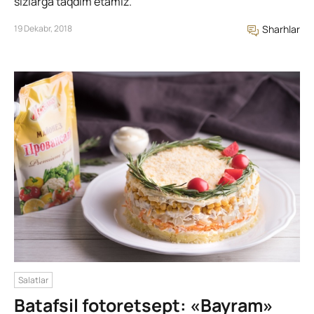
sizlarga taqdim etamiz.
19 Dekabr, 2018
Sharhlar
Salatlar
Batafsil fotoretsept: «Bayram»