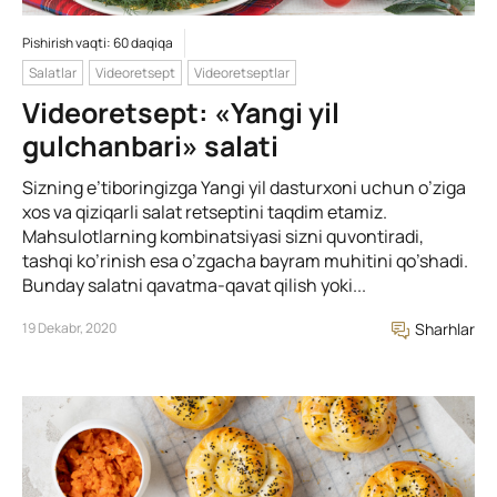
Pishirish vaqti: 60 daqiqa
Salatlar
Videoretsept
Videoretseptlar
Videoretsept: «Yangi yil
gulchanbari» salati
Sizning e’tiboringizga Yangi yil dasturxoni uchun o’ziga
xos va qiziqarli salat retseptini taqdim etamiz.
Mahsulotlarning kombinatsiyasi sizni quvontiradi,
tashqi ko’rinish esa o’zgacha bayram muhitini qo’shadi.
Bunday salatni qavatma-qavat qilish yoki...
19 Dekabr, 2020
Sharhlar