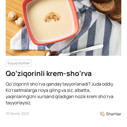
Suyuq taomlar
Qo’ziqorinli krem-sho’rva
Qo’ziqorinli sho’rva qanday tayyorlanadi? Juda oddiy.
Ko’rsatmalarga rioya qiling va siz, albatta,
yaqinlaringizni xursand qiladigan nozik krem sho’rva
tayyorlaysiz.
16 Yanvar, 2020
Sharhlar