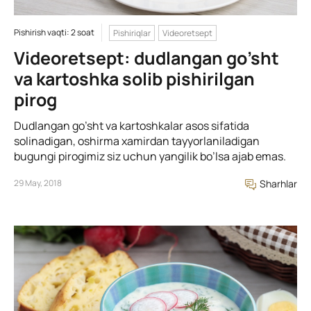
Pishirish vaqti: 2 soat
Pishiriqlar
Videoretsept
Videoretsept: dudlangan go’sht
va kartoshka solib pishirilgan
pirog
Dudlangan go’sht va kartoshkalar asos sifatida
solinadigan, oshirma xamirdan tayyorlaniladigan
bugungi pirogimiz siz uchun yangilik bo’lsa ajab emas.
29 May, 2018
Sharhlar