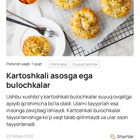
Pishirish vaqti: 1 soat
Pishiriqlar
Quyuq taomlar
Kartoshkali asosga ega
bulochkalar
Ushbu xushbo’y kartoshkali bulochkalar suyuq ovqatga
ajoyib qo’shimcha bo’la oladi. Ularni tayyorlah esa
insonga zavq bag’ishlaydi. Kartoshkali bulochkalar
tayyorlanishiga ko’p vaqt talab qilinmaydi va ular oson
tayyorlanadi.
22 Oktabr, 2020
Sharhlar