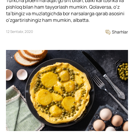
Turkcha pideni nafaqat go’sht bilan, balki kartoshka va
pishloq bilan ham tayyorlash mumkin. Qolaversa, o’z
ta’bingiz va muzlatgichda bor narsalarga qarab asosini
o’zgartirishingiz ham mumkin, albatta.
12 Sentabr, 2020
Sharhlar