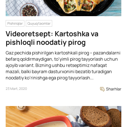
Pishiriqlar
Quyuq taomlar
Videoretsept: Kartoshka va
pishloqli noodatiy pirog
Gaz pechida pishirilgan kartoshkali pirog – pazandalarni
befarq qoldirmaydigan, to’yimli pirog tayyorlash uchun
ajoyib variant. Bizning ushbu retseptimiz nafaqat
mazali, balki bayram dasturxonini bezatib turadigan
noodatiy ko’rinishga ega pirog tayyorlash...
23 Mart, 2020
Sharhlar