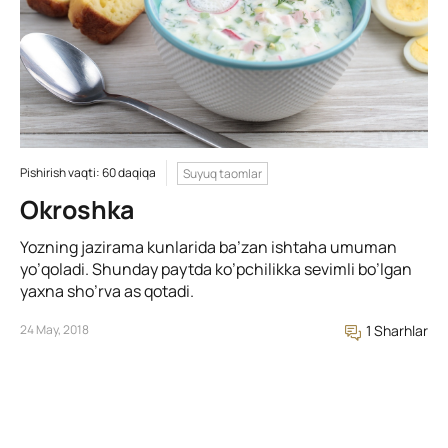
Pishirish vaqti: 60 daqiqa
Suyuq taomlar
Okroshka
Yozning jazirama kunlarida ba’zan ishtaha umuman
yo’qoladi. Shunday paytda ko’pchilikka sevimli bo’lgan
yaxna sho’rva as qotadi.
24 May, 2018
1 Sharhlar