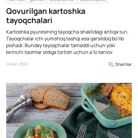
Qovurilgan kartoshka
tayoqchalari
Kartoshka pyuresining tayoqcha shaklidagi antiqa turi.
Tayoqchalar ichi yumshoq tashqi esa qarsildoq bo’lib
pishadi. Bunday tayoqchalar tamaddi uchun yoki
birinchi taomlar oldiga tortish uchun a’lo tanlov.
14 Iyun, 2022
Sharhlar