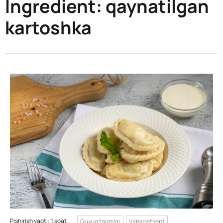
Ingredient:
qaynatilgan
kartoshka
Pishirish vaqti: 1 soat
Quyuq taomlar
Videoretsept