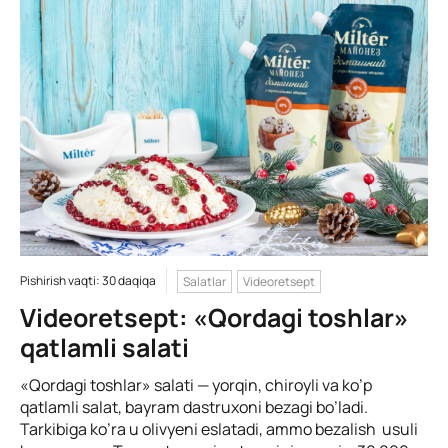
Pishirish vaqti: 30 daqiqa
Salatlar
Videoretsept
Videoretsept: «Qordagi toshlar»
qatlamli salati
«Qordagi toshlar» salati — yorqin, chiroyli va ko’p
qatlamli salat, bayram dastruxoni bezagi bo’ladi.
Tarkibiga ko’ra u olivyeni eslatadi, ammo bezalish usuli