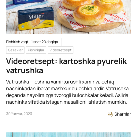
Pishirish vaqti: 1 soat 20 daqiqa
Gazaklar
Pishiriqlar
Videoretsept
Videoretsept: kartoshka pyurelik
vatrushka
Vatrushka — oshma xamirturushli xamir va ochiq
nachinkadan iborat mashxur bulochkalardir. Vatrushka
deganda hayolimizga tvorogli bulochkalar keladi. Aslida,
nachinka sifatida istagan masalliqni ishlatish mumkin.
30 Yanvar, 2023
Sharhlar