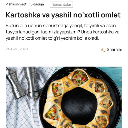
Pishirish vaqti: 15 daqiqa
Nonushtalar
Kartoshka va yashil no’xotli omlet
Butun oila uchun nonushtaga yengil, to’yimli va oson
tayyorlanadigan taom izlayapsizmi? Unda kartoshka va
yashil no’xotli omlet to’g’ri yechim bo’la oladi.
24 Avgu, 2020
Sharhlar