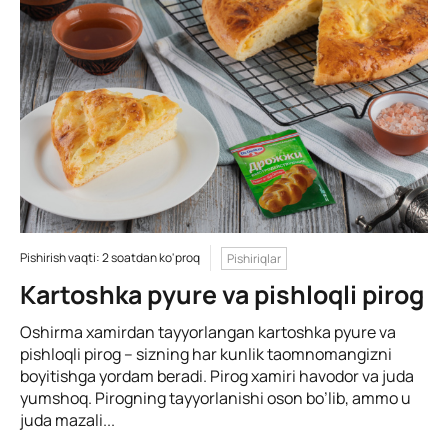
Pishirish vaqti: 2 soatdan ko'proq
Pishiriqlar
Kartoshka pyure va pishloqli pirog
Oshirma xamirdan tayyorlangan kartoshka pyure va
pishloqli pirog – sizning har kunlik taomnomangizni
boyitishga yordam beradi. Pirog xamiri havodor va juda
yumshoq. Pirogning tayyorlanishi oson bo’lib, ammo u
juda mazali...