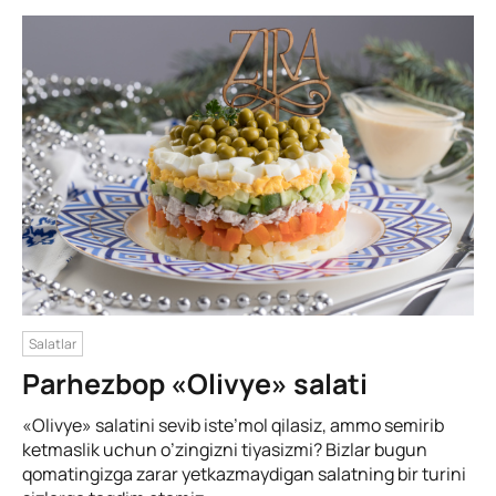
Salatlar
Parhezbop «Olivye» salati
«Olivye» salatini sevib iste’mol qilasiz, ammo semirib
ketmaslik uchun o’zingizni tiyasizmi? Bizlar bugun
qomatingizga zarar yetkazmaydigan salatning bir turini