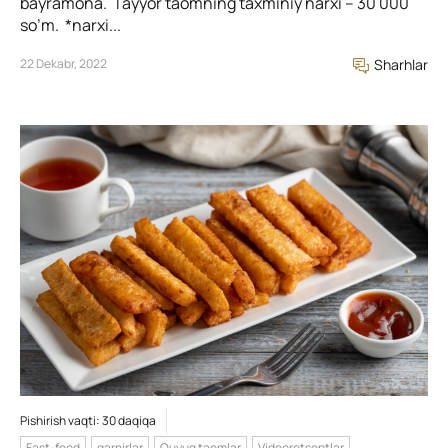
bayramona. Tayyor taomning taxminiy narxi – 30 000
so’m. *narxi...
22 Dekabr, 2022
Sharhlar
Pishirish vaqti: 30 daqiqa
Fast-food
garnirlar
Quyuq taomlar
Videoretseptlar