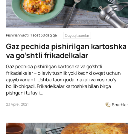
Pishirish vaqti: 1 soat 30 daqiqa
Quyuq taomlar
Gaz pechida pishirilgan kartoshka
va go’shtli frikadelkalar
Gaz pechida pishirilgan kartoshka va go’shtli
frikadelkalar – oilaviy tushlik yoki kechki ovqat uchun
ajoyib variant. Ushbu taom juda mazali va xushbo’y
bo’lib chiqadi. Frikadelkalar kartoshka bilan birga
pishgani tufayli,...
23 Aprel, 2021
Sharhlar