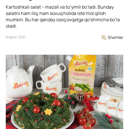
Kartoshkali salat – mazali va to’yimli bo’ladi. Bunday
salatni ham iliq, ham sovuq holida iste’mol qilish
mumkin. Bu har qanday issiq ovqatga qo’shimcha bo’la
oladi.
8 Aprel, 2021
Sharhlar