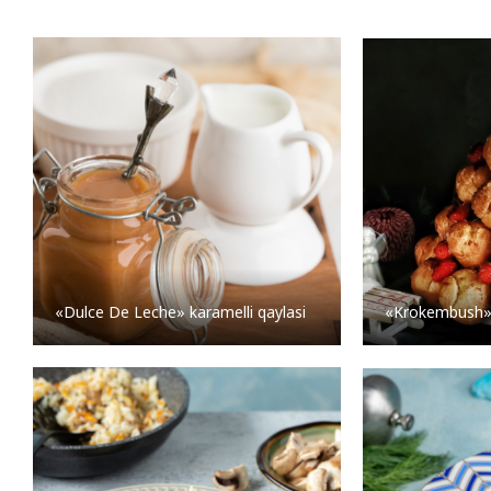
«Dulce De Leche» karamelli qaylasi
«Krokembush» 