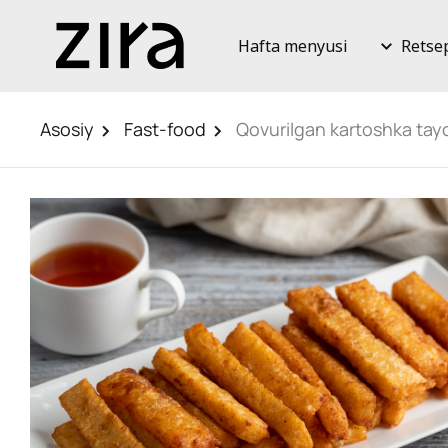
Hafta menyusi
Retse
Asosiy
Fast-food
Qovurilgan kartoshka tay