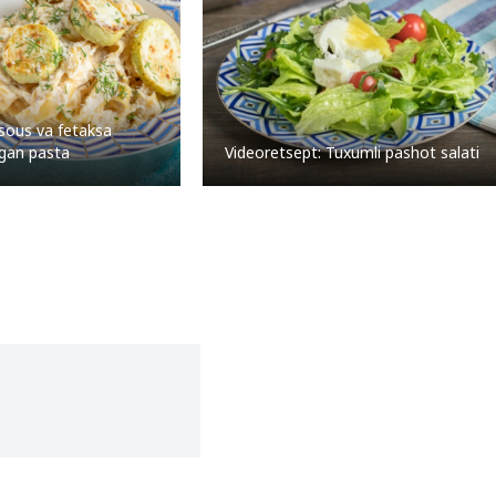
ous va fetaksa
ilgan pasta
Videoretsept: Tuxumli pashot salati