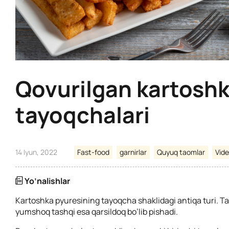
Qovurilgan kartosh
tayoqchalari
14 Iyun, 2022
Fast-food
garnirlar
Quyuq taomlar
Vide
Yo’nalishlar
Kartoshka pyuresining tayoqcha shaklidagi antiqa turi. T
yumshoq tashqi esa qarsildoq bo’lib pishadi.