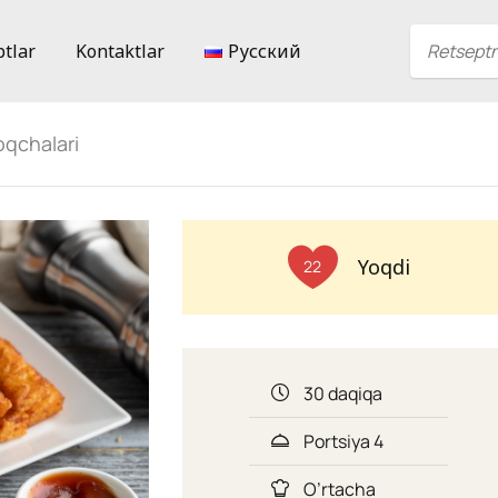
ptlar
Kontaktlar
Русский
oqchalari
Yoqdi
22
30 daqiqa
Portsiya 4
O’rtacha