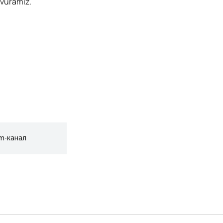
ovuramiz.
am-канал