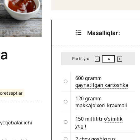
Masalliqlar:
ka
Portsiya:
600 gramm
qaynatilgan kartoshka
oretseptlar
120 gramm
makkajo'xori kraxmali
150 millilitr
o'simlik
ayoqchalar ichi
yog'i
2 choy qoshiq
tuz