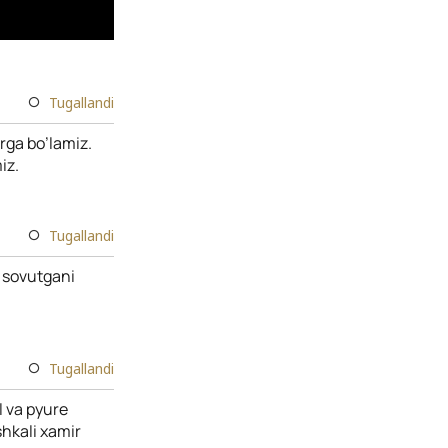
Tugallandi
rga bo’lamiz.
iz.
Tugallandi
a sovutgani
Tugallandi
l va pyure
hkali xamir