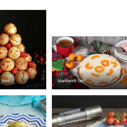
Mandarinli tart
torti