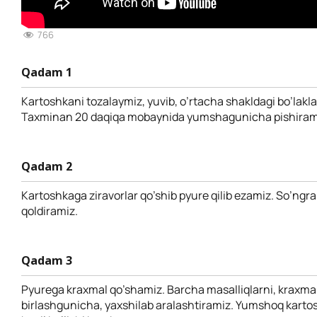
766
Qadam 1
Kartoshkani tozalaymiz, yuvib, o’rtacha shakldagi bo’lakla
Taxminan 20 daqiqa mobaynida yumshagunicha pishiram
Qadam 2
Kartoshkaga ziravorlar qo’shib pyure qilib ezamiz. So’ngr
qoldiramiz.
Qadam 3
Pyurega kraxmal qo’shamiz. Barcha masalliqlarni, kraxma
birlashgunicha, yaxshilab aralashtiramiz. Yumshoq kartos