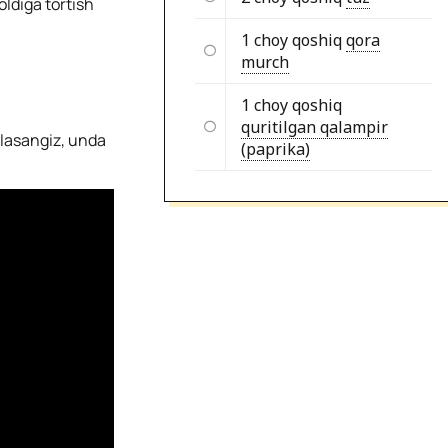
ldiga tortish
1 choy qoshiq
qora
murch
1 choy qoshiq
quritilgan qalampir
hlasangiz, unda
(paprika)