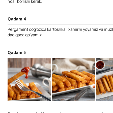
hosil bo’lishi kerak.
Qadam 4
Pergament qog’ozida kartoshkali xamirni yoyamiz va muzl
daqiqaga qo’yamiz.
Qadam 5