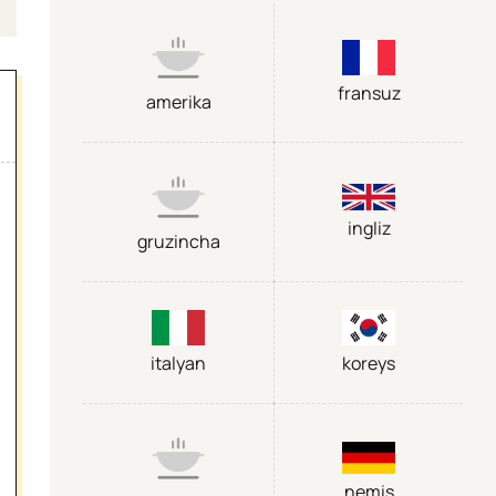
fransuz
amerika
ingliz
gruzincha
italyan
koreys
nemis