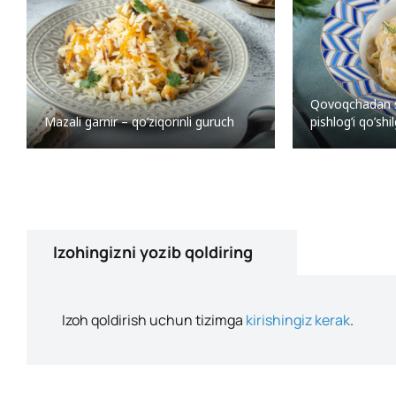
Qovoqchadan s
Mazali garnir – qo’ziqorinli guruch
pishlog’i qo’sh
Izohingizni yozib qoldiring
Izoh qoldirish uchun tizimga
kirishingiz kerak
.