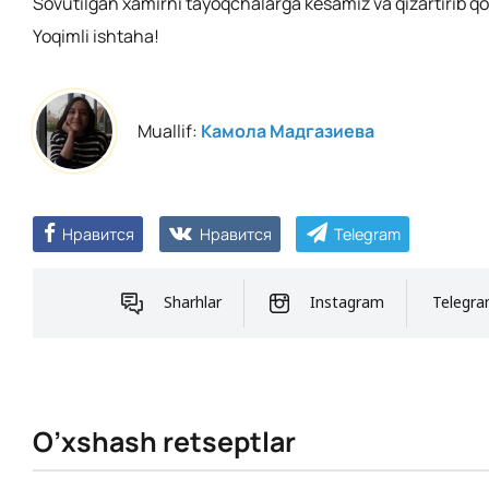
Sovutilgan xamirni tayoqchalarga kesamiz va qizartirib q
Yoqimli ishtaha!
Muallif:
Камола Мадгазиева
Нравится
Нравится
Telegram
Sharhlar
Instagram
Telegr
O’xshash retseptlar