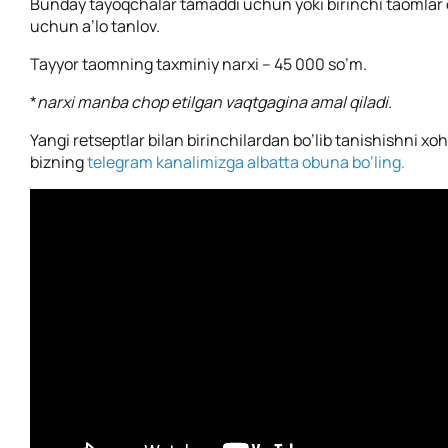
Bunday tayoqchalar tamaddi uchun yoki birinchi taomlar o
uchun a’lo tanlov.
Tayyor taomning taxminiy narxi – 45 000 so’m.
*
narxi manba chop etilgan vaqtgagina amal qiladi.
Yangi retseptlar bilan birinchilardan bo’lib tanishishni xo
bizning
telegram kanalimizga albatta obuna bo’ling.