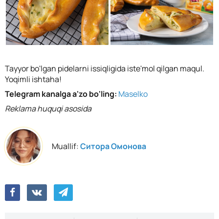
Tayyor bo'lgan pidelarni issiqligida iste'mol qilgan maqul.
Yoqimli ishtaha!
Telegram kanalga a'zo bo'ling:
Maselko
Reklama huquqi asosida
Muallif:
Ситора Омонова