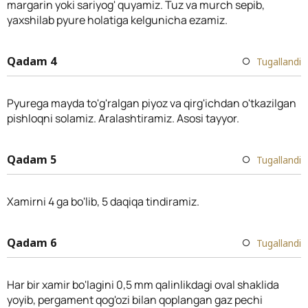
margarin yoki sariyog' quyamiz. Tuz va murch sepib,
yaxshilab pyure holatiga kelgunicha ezamiz.
Qadam 4
Tugallandi
Pyurega mayda to'g'ralgan piyoz va qirg'ichdan o'tkazilgan
pishloqni solamiz. Aralashtiramiz. Asosi tayyor.
Qadam 5
Tugallandi
Xamirni 4 ga bo'lib, 5 daqiqa tindiramiz.
Qadam 6
Tugallandi
Har bir xamir bo'lagini 0,5 mm qalinlikdagi oval shaklida
yoyib, pergament qog'ozi bilan qoplangan gaz pechi