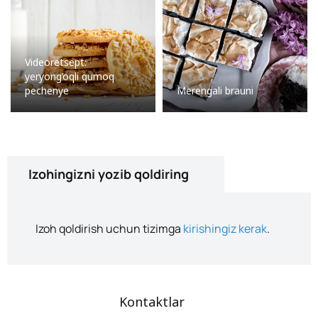
Videoretsept:
yeryong’oqli qumoq
pechenye
Merengali brauni
Izohingizni yozib qoldiring
Izoh qoldirish uchun tizimga
kirishingiz kerak
.
Kontaktlar