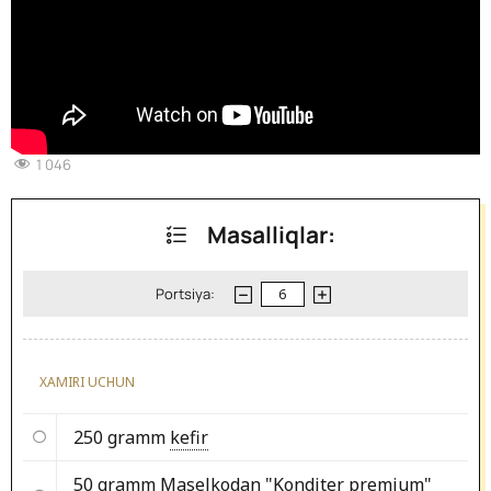
1 046
Masalliqlar:
Portsiya:
XAMIRI UCHUN
250 gramm
kefir
50 gramm
Maselkodan "Konditer premium"