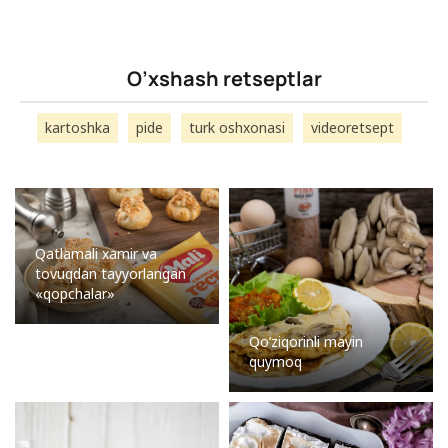
O’xshash retseptlar
kartoshka
pide
turk oshxonasi
videoretsept
Qatlamali xamir va
tovuqdan tayyorlangan
«qopchalar»
Qo’ziqorinli mayin
quymoq