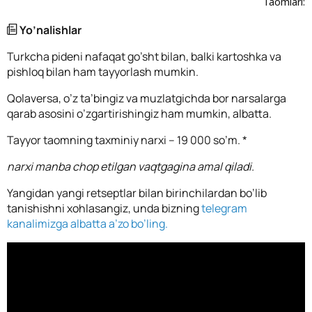
Taomlari:
Yo’nalishlar
Turkcha pideni nafaqat go’sht bilan, balki kartoshka va
pishloq bilan ham tayyorlash mumkin.
Qolaversa, o’z ta’bingiz va muzlatgichda bor narsalarga
qarab asosini o’zgartirishingiz ham mumkin, albatta.
Tayyor taomning taxminiy narxi – 19 000 so’m. *
narxi manba chop etilgan vaqtgagina amal qiladi.
Yangidan yangi retseptlar bilan birinchilardan bo’lib
tanishishni xohlasangiz, unda bizning
telegram
kanalimizga albatta a’zo bo’ling.