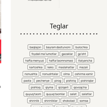
Teglar
baqlajon
bayram dasturxoni
bulochka
foydali ma'lumotlar
gazaklar
go'sht
hafta menyusi
hafta taomnomasi
italyancha
kartoshka
keks
maslahatlar
mazali
nonushta
nonushtalar
olma
oshirma xamir
pasta
pechenye
pirog
pishiriq
pishiriqlar
n
pishloq
qiyma
qiziqarli
qovoqcha
quyuq taom
quyuq taomlar
salat
salatlar
shirinlik
shirinliklar
shokolad
somsa