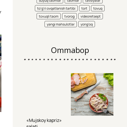
suyuq taomlar
taomlar
tavsiyalar
to'g'ri ovqatlanish tartibi
tort
tovuq
r
tovuqli taom
tvorog
videoretsept
yangi mahsulotlar
yong'oq
Ommabop
«Mujskoy kapriz»
salati