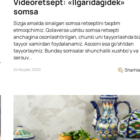
Videoretsept: «Ilgaridagidek»
somsa
Sizga amalda sinalgan somsa retseptini taqdim
etmoqchimiz. Qolaversa ushbu somsa retsepti
anchagina osonlashtirilgan, chunki uni tayyorlashda bi
tayyor xamirdan foydalanamiz. Asosini esa go’shtdan
tayyorlaymiz. Bunday somsalar shunchalik xushbo’y va
sersuv...
r
24 Noyabr, 2020
Sharhla