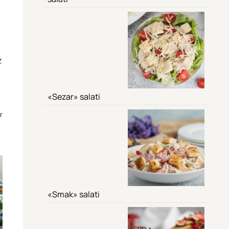
z
«Sezar» salati
r
«Smak» salati