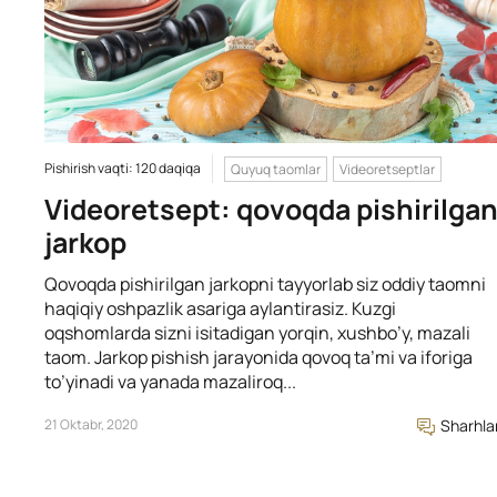
Pishirish vaqti: 120 daqiqa
Quyuq taomlar
Videoretseptlar
Videoretsept: qovoqda pishirilga
jarkop
Qovoqda pishirilgan jarkopni tayyorlab siz oddiy taomni
haqiqiy oshpazlik asariga aylantirasiz. Kuzgi
oqshomlarda sizni isitadigan yorqin, xushbo’y, mazali
taom. Jarkop pishish jarayonida qovoq ta’mi va iforiga
to’yinadi va yanada mazaliroq...
21 Oktabr, 2020
Sharhla