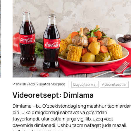
Pishirish vaqti: 2 soatdan ko'proq
Quyuq taomlar
Videoretseptlar
Videoretsept: Dimlama
Dimlama – bu O’zbekistondagi eng mashhur taomlarda
biri. U ko’p miqdordagi sabzavot va go’shtdan
tayyorlanadi, ular qatlamlarga yig’ilib, uzoq vaqt
davomida dimlanadi. Ushbu taom nafaqat juda mazali,