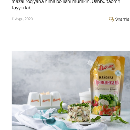
mazaliroq yana nima bo’lishi mumkin. Ushbu taomni
tayyorlab...
11 Avgu, 2020
Sharhla