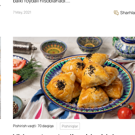
balki foydali hisoblanadi....
r
7 May, 2021
Sharhla
Pishirish vaqti: 70 daqiqa
Pishiriqlar