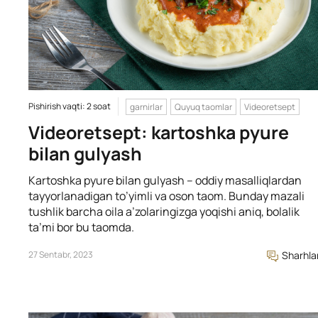
Pishirish vaqti: 2 soat
garnirlar
Quyuq taomlar
Videoretsept
Videoretsept: kartoshka pyure
bilan gulyash
Kartoshka pyure bilan gulyash – oddiy masalliqlardan
tayyorlanadigan to’yimli va oson taom. Bunday mazali
tushlik barcha oila a’zolaringizga yoqishi aniq, bolalik
ta’mi bor bu taomda.
27 Sentabr, 2023
Sharhla