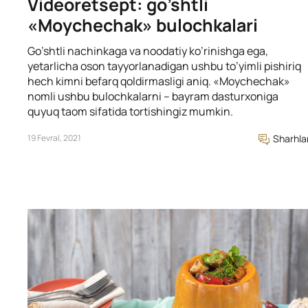
Videoretsept: go’shtli
«Moychechak» bulochkalari
Go’shtli nachinkaga va noodatiy ko’rinishga ega,
yetarlicha oson tayyorlanadigan ushbu to’yimli pishiriq
hech kimni befarq qoldirmasligi aniq. «Moychechak»
nomli ushbu bulochkalarni – bayram dasturxoniga
quyuq taom sifatida tortishingiz mumkin.
19 Fevral, 2021
Sharhla