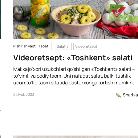
Pishirish vaqti: 1 soat
Salatlar
Videoretsept
Videoretsept: «Toshkent» salati
Makkajo’xori uzukchlari qo’shilgan «Toshkent» salati –
to’yimli va oddiy taom. Uni nafaqat salat, balki tushlik
ucun to’liq taom sifatida dasturxonga tortish mumkin.
26 Iyul, 2023
Sharhla
r