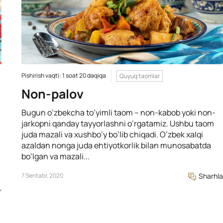
Pishirish vaqti: 1 soat 20 daqiqa
Quyuq taomlar
n
Non-palov
Bugun o’zbekcha to’yimli taom – non-kabob yoki non-
jarkopni qanday tayyorlashni o’rgatamiz. Ushbu taom
juda mazali va xushbo’y bo’lib chiqadi. O’zbek xalqi
azaldan nonga juda ehtiyotkorlik bilan munosabatda
bo’lgan va mazali...
7 Sentabr, 2020
Sharhla
r