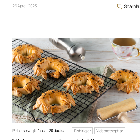
26 Aprel, 2023
Sharhla
Pishirish vaqti: 1 soat 20 daqiqa
Pishiriqlar
Videoretseptlar