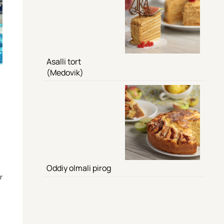
Asalli tort
(Medovik)
Oddiy olmali pirog
r