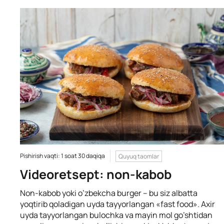
Pishirish vaqti: 1 soat 30 daqiqa
Quyuq taomlar
Videoretsept: non-kabob
Non-kabob yoki o’zbekcha burger – bu siz albatta
yoqtirib qoladigan uyda tayyorlangan «fast food». Axir
uyda tayyorlangan bulochka va mayin mol go’shtidan