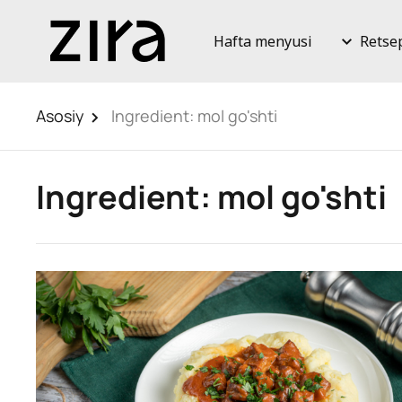
Hafta menyusi
Retse
Asosiy
Ingredient:
mol go'shti
Ingredient:
mol go'shti