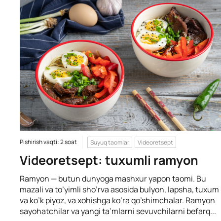
Pishirish vaqti: 2 soat
Suyuq taomlar
Videoretsept
Videoretsept: tuxumli ramyon
Ramyon — butun dunyoga mashxur yapon taomi. Bu
mazali va to’yimli sho’rva asosida bulyon, lapsha, tuxum
va ko’k piyoz, va xohishga ko’ra qo’shimchalar. Ramyon
sayohatchilar va yangi ta’mlarni sevuvchilarni befarq...