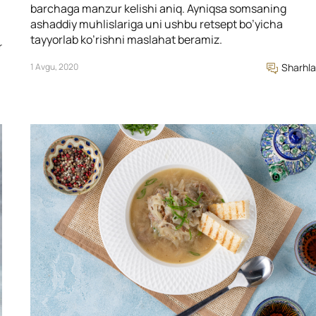
barchaga manzur kelishi aniq. Ayniqsa somsaning
ashaddiy muhlislariga uni ushbu retsept bo’yicha
tayyorlab ko’rishni maslahat beramiz.
r
1 Avgu, 2020
Sharhla