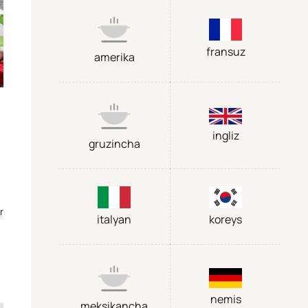
fransuz
amerika
ingliz
gruzincha
r
italyan
koreys
nemis
meksikancha