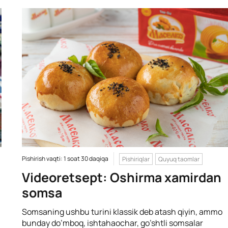
Pishirish vaqti: 1 soat 30 daqiqa
Pishiriqlar
Quyuq taomlar
Videoretsept: Oshirma xamirdan
somsa
Somsaning ushbu turini klassik deb atash qiyin, ammo
bunday do’mboq, ishtahaochar, go’shtli somsalar