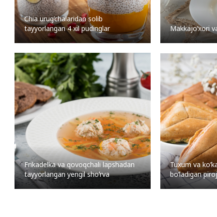
Chia urug’chalaridan solib
tayyorlangan 4 xil pudinglar
Makkajo’xori va
Frikadelka va qovoqchali lapshadan
Tuxum va ko’ka
tayyorlangan yengil shoʻrva
bo’ladigan piro