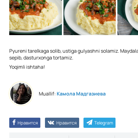
Pyureni tarelkaga solib, ustiga gulyashni solamiz. Maydal
sepib, dasturxonga tortamiz.
Yoqimli ishtaha!
Muallif:
Камола Мадгазиева
Нравится
Нравится
Telegram