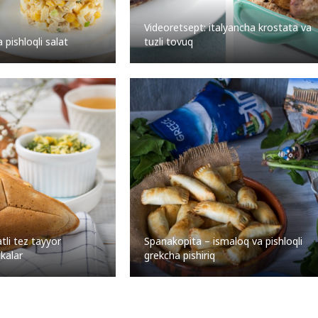
Videoretsept: italyancha krostata va
 pishloqli salat
tuzli tovuq
tli tez tayyor
Spanakopita – ismaloq va pishloqli
jkalar
grekcha pishiriq