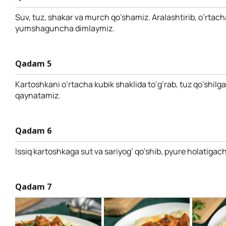
Suv, tuz, shakar va murch qo’shamiz. Aralashtirib, o’rtach
yumshaguncha dimlaymiz.
Qadam 5
Kartoshkani o’rtacha kubik shaklida to’g’rab, tuz qo’shilg
qaynatamiz.
Qadam 6
Issiq kartoshkaga sut va sariyog’ qo’shib, pyure holatigac
Qadam 7