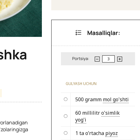
Masalliqlar:
shka
Portsiya:
GULYASH UCHUN
500 gramm
mol go'shti
60 millilitr
o'simlik
yog'i
yorlanadigan
’zolaringizga
1 ta o’rtacha
piyoz