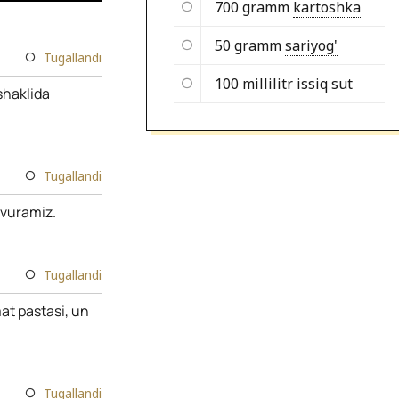
700 gramm
kartoshka
50 gramm
sariyog'
Tugallandi
100 millilitr
issiq sut
shaklida
Tugallandi
qovuramiz.
Tugallandi
at pastasi, un
Tugallandi