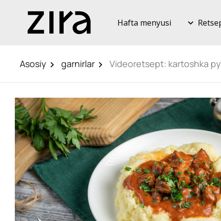
Hafta menyusi
Retse
Asosiy
garnirlar
Videoretsept: kartoshka py