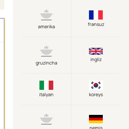
fransuz
amerika
ingliz
gruzincha
italyan
koreys
nemis