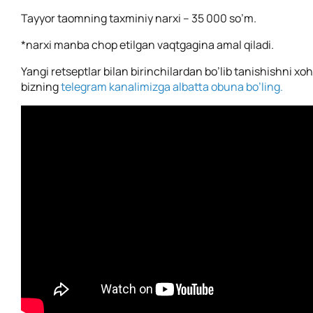
Tayyor taomning taxminiy narxi – 35 000 so’m.
*
narxi manba chop etilgan vaqtgagina amal qiladi.
Yangi retseptlar bilan birinchilardan bo’lib tanishishni xo
bizning
telegram kanalimizga albatta obuna bo’ling.