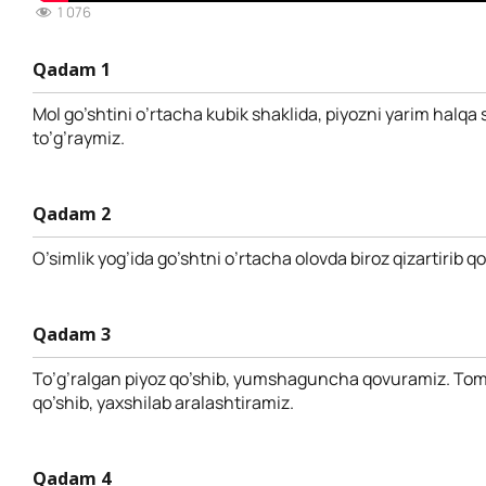
1 076
Qadam 1
Mol go’shtini o’rtacha kubik shaklida, piyozni yarim halqa 
to’g’raymiz.
Qadam 2
O’simlik yog’ida go’shtni o’rtacha olovda biroz qizartirib 
Qadam 3
To’g’ralgan piyoz qo’shib, yumshaguncha qovuramiz. Tom
qo’shib, yaxshilab aralashtiramiz.
Qadam 4