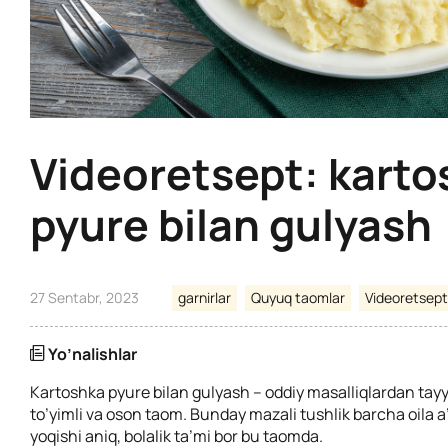
Videoretsept: karto
pyure bilan gulyash
27 Sentabr, 2023
garnirlar
Quyuq taomlar
Videoretsept
Yo’nalishlar
Kartoshka pyure bilan gulyash – oddiy masalliqlardan tay
to’yimli va oson taom. Bunday mazali tushlik barcha oila a
yoqishi aniq, bolalik ta’mi bor bu taomda.