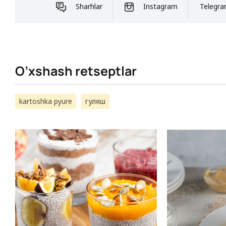
Sharhlar
Instagram
Telegr
O’xshash retseptlar
kartoshka pyure
гуляш