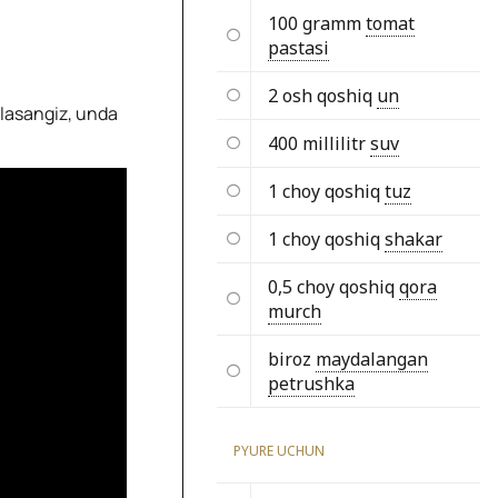
100 gramm
tomat
pastasi
2 osh qoshiq
un
hlasangiz, unda
400 millilitr
suv
1 choy qoshiq
tuz
1 choy qoshiq
shakar
0,5 choy qoshiq
qora
murch
biroz
maydalangan
petrushka
PYURE UCHUN