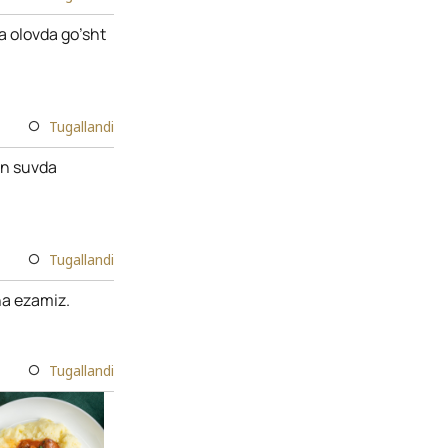
a olovda go’sht
Tugallandi
an suvda
Tugallandi
ha ezamiz.
Tugallandi