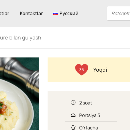
ptlar
Kontaktlar
Русский
ure bilan gulyash
Yoqdi
35
2 soat
Portsiya 3
O’rtacha