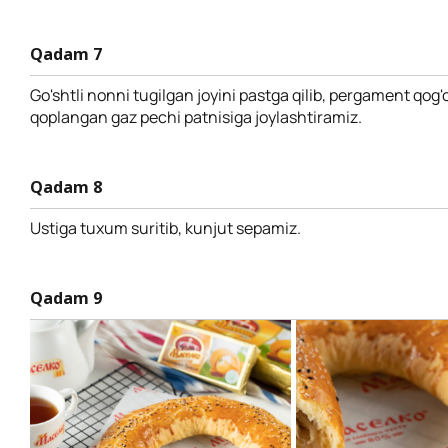
Qadam 7
Go'shtli nonni tugilgan joyini pastga qilib, pergament qog'o
qoplangan gaz pechi patnisiga joylashtiramiz.
Qadam 8
Ustiga tuxum suritib, kunjut sepamiz.
Qadam 9