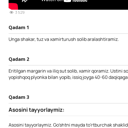
3 529
Qadam 1
Unga shakar, tuz va xamirturush solib aralashtiramiz.
Qadam 2
Eritilgan margarin va iliq sut solib, xamir qoramiz. Ustini s
yopishqoq plyonka bilan yopib, issiq joyga 40-60 daqiqaga 
Qadam 3
Asosini tayyorlaymiz:
Asosini tayyorlaymiz. Go'shtni mayda to'rtburchak shaklid