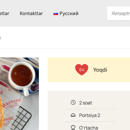
ptlar
Kontaktlar
Русский
n
Yoqdi
64
2 soat
Portsiya 2
O’rtacha