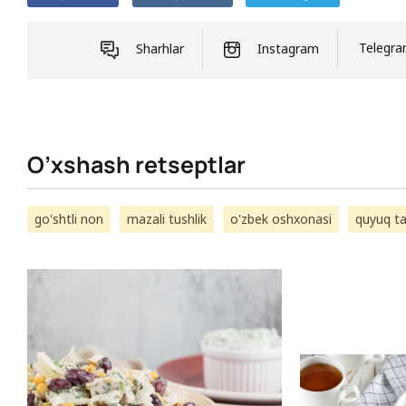
Sharhlar
Instagram
Telegr
O’xshash retseptlar
go'shtli non
mazali tushlik
o'zbek oshxonasi
quyuq t