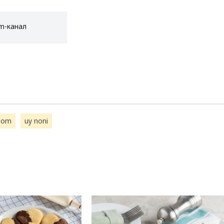
am-канал
aom
uy noni