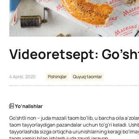
Videoretsept: Go’sh
4 Aprel, 2020
Pishiriqlar
Quyuq taomlar
Yo’nalishlar
Go’shtli non – juda mazali taom bo’lib, u barcha oila a’zola
taom tayyorlaydigan pazandalar uchun to’g’ri keladi. Us
tayyorlashda sizga ortiqcha urunishlarning keragi bo’lma
taom xamiri bilan ishlash juda zavqli jarayon.