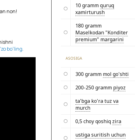
10 gramm
quruq
gan non!
xamirturush
180 gramm
Maselkodan "Konditer
premium" margarini
hishni
zo bo’ling.
ASOSIGA
300 gramm
mol go'shti
200-250 gramm
piyoz
ta'bga ko'ra tuz va
murch
0,5 choy qoshiq
zira
ustiga suritish uchun