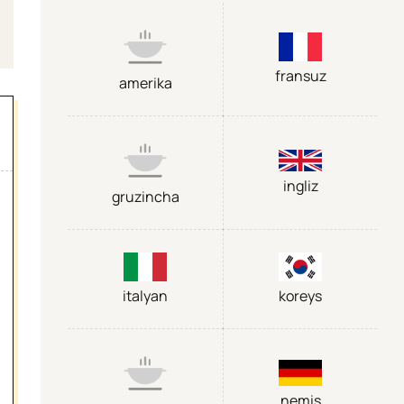
fransuz
amerika
ingliz
gruzincha
italyan
koreys
nemis