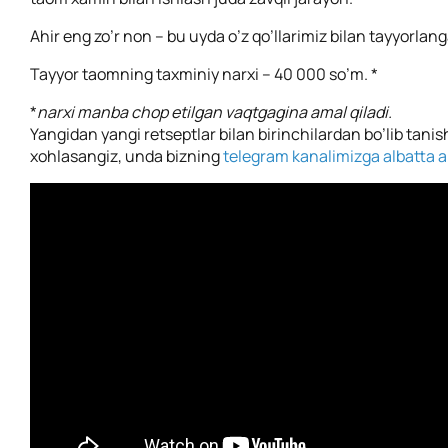
Ahir eng zo’r non – bu uyda o’z qo’llarimiz bilan tayyorlan
Tayyor taomning taxminiy narxi – 40 000 so’m. *
*
narxi manba chop etilgan vaqtgagina amal qiladi.
Yangidan yangi retseptlar bilan birinchilardan bo’lib tanis
xohlasangiz, unda bizning
telegram kanalimizga albatta a’