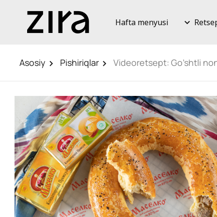
Hafta menyusi
Retse
Asosiy
Pishiriqlar
Videoretsept: Go’shtli no