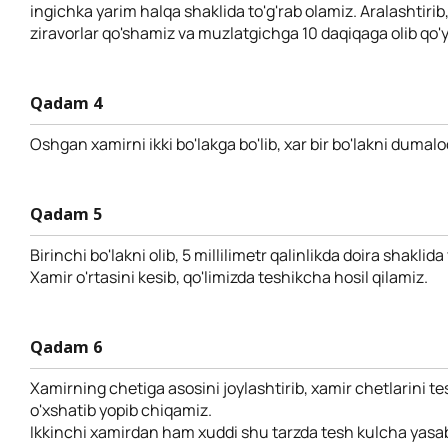
ingichka yarim halqa shaklida to'g'rab olamiz. Aralashtirib,
ziravorlar qo'shamiz va muzlatgichga 10 daqiqaga olib qo'
Qadam 4
Oshgan xamirni ikki bo'lakga bo'lib, xar bir bo'lakni dumal
Qadam 5
Birinchi bo'lakni olib, 5 millilimetr qalinlikda doira shaklida
Xamir o'rtasini kesib, qo'limizda teshikcha hosil qilamiz.
Qadam 6
Xamirning chetiga asosini joylashtirib, xamir chetlarini t
o'xshatib yopib chiqamiz.
Ikkinchi xamirdan ham xuddi shu tarzda tesh kulcha yasa