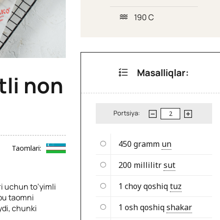
190 C
Masalliqlar:
tli non
Portsiya:
450 gramm
un
Taomlari:
200 millilitr
sut
1 choy qoshiq
tuz
ri uchun to’yimli
hbu taomni
1 osh qoshiq
shakar
ydi, chunki