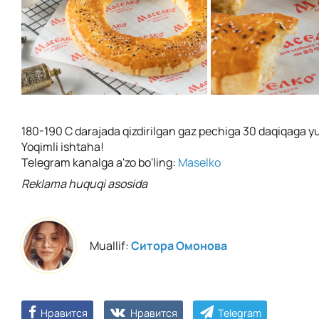
180-190 C darajada qizdirilgan gaz pechiga 30 daqiqaga y
Yoqimli ishtaha!
Telegram kanalga a'zo bo'ling:
Maselko
Reklama huquqi asosida
Muallif:
Ситора Омонова
Нравится
Нравится
Telegram