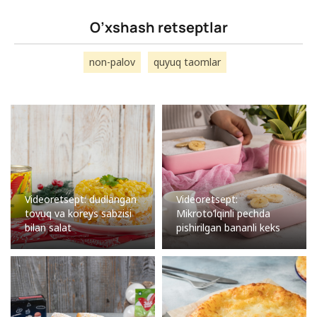
O’xshash retseptlar
non-palov
quyuq taomlar
Videoretsept: dudlangan
Videoretsept:
tovuq va koreys sabzisi
Mikroto’lqinli pechda
bilan salat
pishirilgan bananli keks