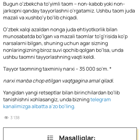
Bugun o’zbekcha to’yimli taom – non-kabob yoki non-
jarkopni qanday tayyorlashni o’rgatamiz. Ushbu taom juda
mazali va xushbo’y bo’lib chiqadi.
O’zbek xalqi azaldan nonga juda ehtiyotkorlik bilan
munosabatda bo’lgan va mazali taomlar to’g’risida ko’p
narsalarni bilgan, shuning uchun agar sizning
nonlaringizning biroz suvi qochib qolgan bo’lsa, unda
ushbu taomni tayyorlashning vaqti keldi.
Tayyor taomning taxminiy narxi – 35 000 so’m. *
narxi manba chop etilgan vaqtgagina amal qiladi.
Yangidan yangi retseptlar bilan birinchilardan bo’lib
tanishishni xohlasangiz, unda bizning
telegram
kanalimizga albatta a’zo bo’ling.
3 138
Masalliqlar: