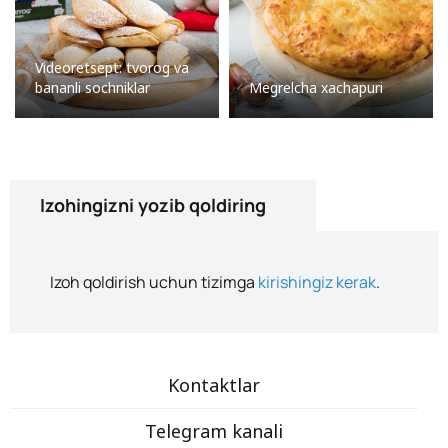
Videoretsept: tvorog va
bananli sochniklar
Megrelcha xachapuri
Izohingizni yozib qoldiring
Izoh qoldirish uchun tizimga
kirishingiz kerak
.
Kontaktlar
Telegram kanali