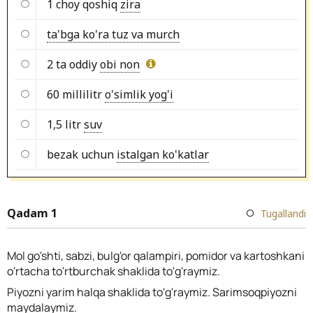
1 choy qoshiq
zira
ta'bga ko'ra tuz va murch
2 ta oddiy
obi non
60 millilitr
o'simlik yog'i
1,5 litr
suv
bezak uchun
istalgan ko'katlar
Qadam 1
Tugallandi
Mol go'shti, sabzi, bulg'or qalampiri, pomidor va kartoshkani
o'rtacha to'rtburchak shaklida to'g'raymiz.
Piyozni yarim halqa shaklida to'g'raymiz. Sarimsoqpiyozni
maydalaymiz.