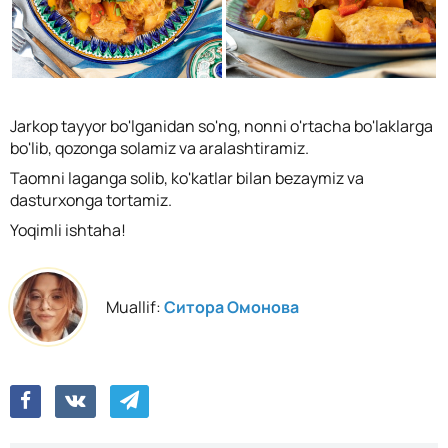
Jarkop tayyor bo'lganidan so'ng, nonni o'rtacha bo'laklarga
bo'lib, qozonga solamiz va aralashtiramiz.
Taomni laganga solib, ko'katlar bilan bezaymiz va
dasturxonga tortamiz.
Yoqimli ishtaha!
Muallif:
Ситора Омонова