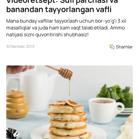
banandan tayyorlangan vafli
Mana bunday vaflilar tayyorlash uchun bor-yo’g’i 3 xil
masalliqlar va juda ham kam vaqt talab etiladi. Ammo
natijasi sizni quvontirishi shubhasiz!
30 Sentabr, 2019
Sharhlar