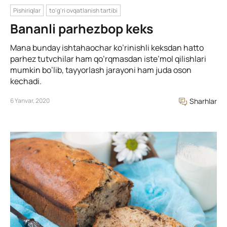
Pishiriqlar
to'g'ri ovqatlanish tartibi
Bananli parhezbop keks
Mana bunday ishtahaochar ko’rinishli keksdan hatto
parhez tutvchilar ham qo’rqmasdan iste’mol qilishlari
mumkin bo’lib, tayyorlash jarayoni ham juda oson
kechadi.
6 Yanvar, 2020
Sharhlar