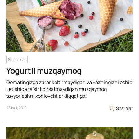
Shirinliklar
Yogurtli muzqaymoq
Qomatingizga zarar keltirmaydigan va vazningizni oshib
ketishiga ta’sir ko’rsatmaydigan muzqaymoq
tayyorlashni xohlovchilar diqqatiga!
25 Iyul, 2018
Sharhlar