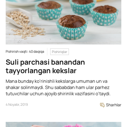
Pishirish vaqti: 40 daqiqa
Pishiriqlar
Suli parchasi banandan
tayyorlangan kekslar
Mana bunday ko’rinishli kekslarga umuman un va
shakar solinmaydi. Shu sababdan ham ular parhez
tutuvchilar uchun ajoyib shirinlik vazifasini o’taydi.
4 Noyabr, 2019
Sharhlar