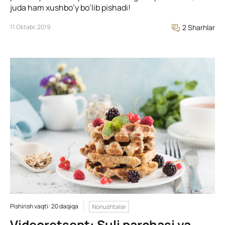
juda ham xushbo’y bo’lib pishadi!
11 Oktabr, 2019
2 Sharhlar
Pishirish vaqti: 20 daqiqa
Nonushtalar
Videoretsept: Suli parchasi va