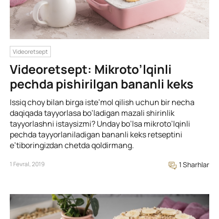
Videoretsept
Videoretsept: Mikroto’lqinli
pechda pishirilgan bananli keks
Issiq choy bilan birga iste’mol qilish uchun bir necha
daqiqada tayyorlasa bo’ladigan mazali shirinlik
tayyorlashni istaysizmi? Unday bo’lsa mikroto’lqinli
pechda tayyorlaniladigan bananli keks retseptini
e’tiboringizdan chetda qoldirmang.
1 Fevral, 2019
1 Sharhlar