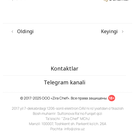
Oldingi
Keyingi
Kontaktlar
Telegram kanali
© 2017-2025 ООО «Zira Chef». Все права защищены.
18+
2017 yil 7-dekabrdagi 1206-sonli elektron OAV ni ro'yxatdan o'tkazish
Bosh muharrir: Sultonova Ra’no Furqat qizi
Ta'sischi: "Zira Chef" MChJ
Manzil: 100007, Toshkent sh. Parkent ko'ch. 26A
Pochta: info@zira.uz