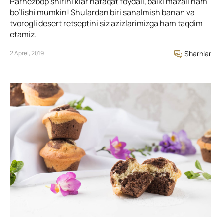
Parhezbop shirinliklar nafaqat foydali, balki mazali ham
bo’lishi mumkin! Shulardan biri sanalmish banan va
tvorogli desert retseptini siz azizlarimizga ham taqdim
etamiz.
2 Aprel, 2019
Sharhlar