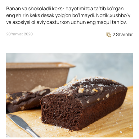
Banan va shokoladli keks- hayotimizda ta’tib ko’rgan
eng shirin keks desak yolg’on bo’lmaydi. Nozik,xushbo’y
va asosiysi oilaviy dasturxon uchun eng maqul tanlov.
20 Yanvar, 2020
2 Sharhlar