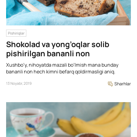
Pishiriqlar
Shokolad va yong’oqlar solib
pishirilgan bananli non
Xushbo’y, nihoyatda mazali bo’lmish mana bunday
bananli non hech kimni befarq qoldirmasligi aniq.
13 Noyabr, 2019
Sharhlar