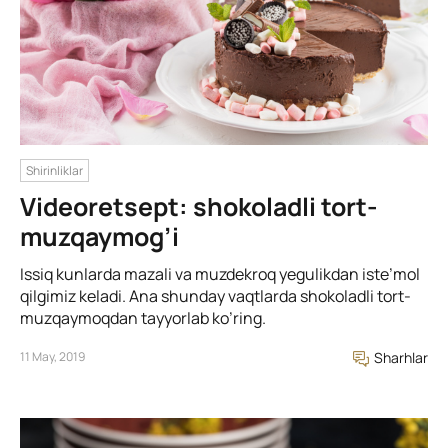
Shirinliklar
Videoretsept: shokoladli tort-
muzqaymog’i
Issiq kunlarda mazali va muzdekroq yegulikdan iste’mol
qilgimiz keladi. Ana shunday vaqtlarda shokoladli tort-
muzqaymoqdan tayyorlab ko’ring.
11 May, 2019
Sharhlar