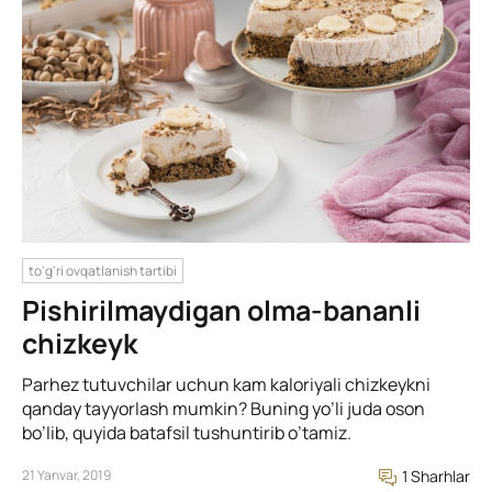
to'g'ri ovqatlanish tartibi
Pishirilmaydigan olma-bananli
chizkeyk
Parhez tutuvchilar uchun kam kaloriyali chizkeykni
qanday tayyorlash mumkin? Buning yo’li juda oson
bo’lib, quyida batafsil tushuntirib o’tamiz.
21 Yanvar, 2019
1 Sharhlar