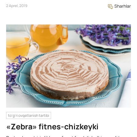
2 Aprel, 2019
Sharhlar
to'g'ri ovqatlanish tartibi
«Zebra» fitnes-chizkeyki