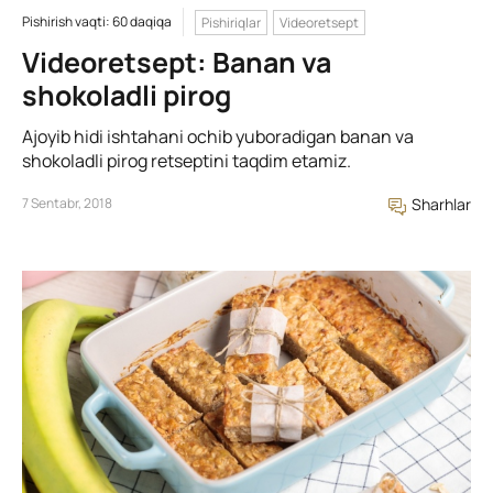
Pishirish vaqti: 60 daqiqa
Pishiriqlar
Videoretsept
Videoretsept: Banan va
shokoladli pirog
Ajoyib hidi ishtahani ochib yuboradigan banan va
shokoladli pirog retseptini taqdim etamiz.
7 Sentabr, 2018
Sharhlar