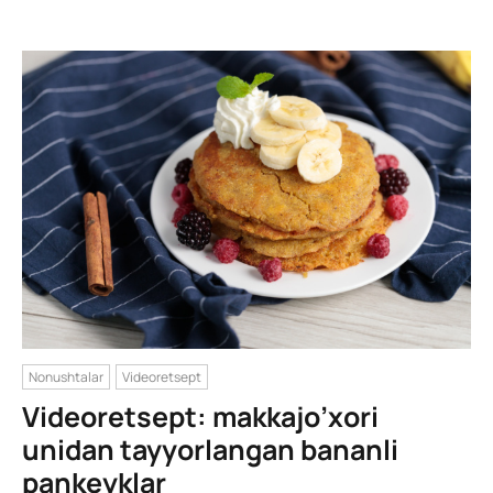
Nonushtalar
Videoretsept
Videoretsept: makkajo’xori
unidan tayyorlangan bananli
pankeyklar