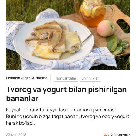
Pishirish vaqti: 30 daqiqa
Nonushtalar
Shirinliklar
Tvorog va yogurt bilan pishirilgan
bananlar
Foydali nonushta tayyorlash umuman qiyin emas!
Buning uchun bizga faqat banan, tvorog va oddiy yogurt
kerak bo’ladi.
23 Iyul, 2018
2 Sharhlar