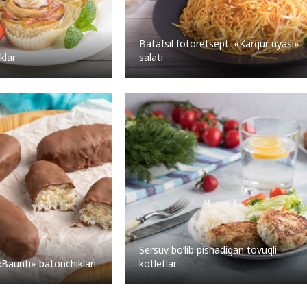
Batafsil fotoretsept: «Karqur uyasi»
klar
salati
Sersuv bo’lib pishadigan tovuqli
«Baunti» batonchiklari
kotletlar