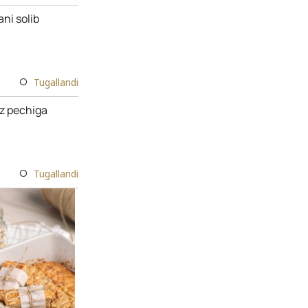
ani solib
Tugallandi
az pechiga
Tugallandi