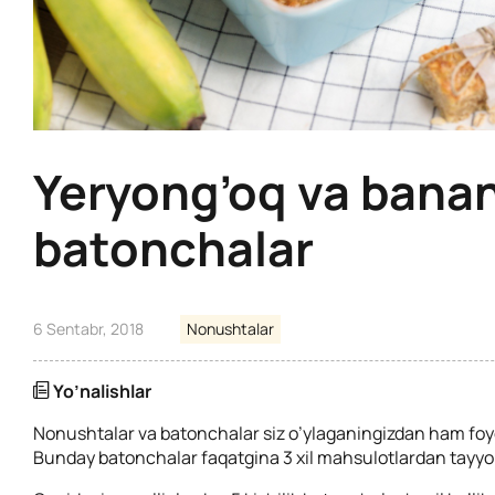
Yeryong’oq va banan
batonchalar
6 Sentabr, 2018
Nonushtalar
Yo’nalishlar
Nonushtalar va batonchalar siz o’ylaganingizdan ham foyd
Bunday batonchalar faqatgina 3 xil mahsulotlardan tayyor