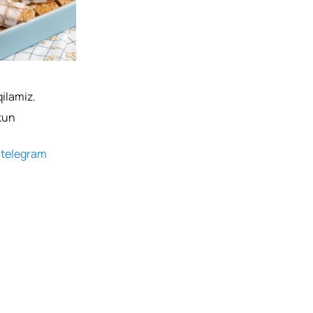
qilamiz.
kun
g
telegram