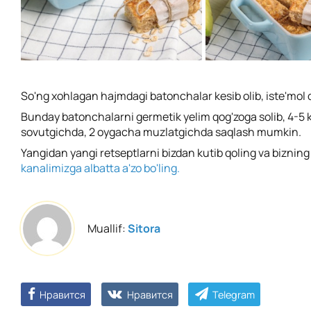
So'ng xohlagan hajmdagi batonchalar kesib olib, iste'mol 
Bunday batonchalarni germetik yelim qog'zoga solib, 4-5 
sovutgichda, 2 oygacha muzlatgichda saqlash mumkin.
Yangidan yangi retseptlarni bizdan kutib qoling va biznin
kanalimizga albatta a'zo bo'ling.
Muallif:
Sitora
Нравится
Нравится
Telegram