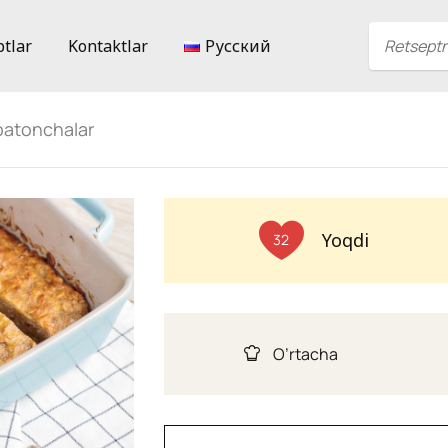
ptlar
Kontaktlar
Русский
batonchalar
Yoqdi
32
O’rtacha