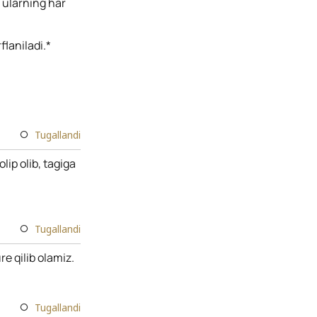
, ularning har
laniladi.*
Tugallandi
lip olib, tagiga
Tugallandi
e qilib olamiz.
Tugallandi