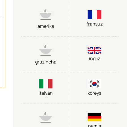
fransuz
amerika
ingliz
gruzincha
italyan
koreys
nemis