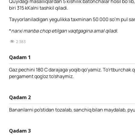
Quyidagi masalliqlardan 5 kishilik batonchalar hosil bo’lib
biri 315 kKalni tashkil qiladi.
Tayyorlaniladigan yegulikka taxminan 50 000 so’m pul sarf
*
narxi manba chop etilgan vaqtgagina amal qiladi.
2 383
Qadam 1
Gaz pechini 180 C darajaga yoqib qo'yamiz. To'rtburchak qo
pergament qog'oz to'shaymiz.
Qadam 2
Bananlarni po'stidan tozalab, sanchiq bilan maydalab, pyur
Qadam 3