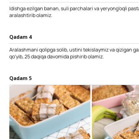
Idishga ezilgan banan, suli parchalari va yeryong'oqli past
aralashtirib olamiz.
Qadam 4
Aralashmani qolipga solib, ustini tekislaymiz va qizigan g
qo'yib, 25 daqiqa davomida pishirib olamiz.
Qadam 5