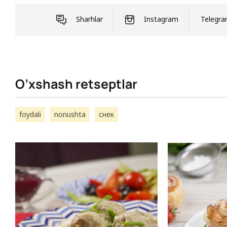
Sharhlar
Instagram
Telegr
O’xshash retseptlar
foydali
nonushta
снек