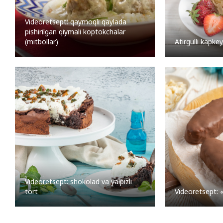
Videoretsept: qaymoqli qaylada
pishirilgan qiymali koptokchalar
(mitbollar)
Atirgulli kapkey
Videoretsept: shokolad va yalpizli
tort
Videoretsept: 