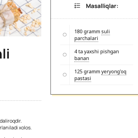
Masalliqlar:
180 gramm
suli
parchalari
li
4 ta yaxshi pishgan
banan
125 gramm
yeryong'oq
pastasi
aliroqdir.
laniladi xolos.