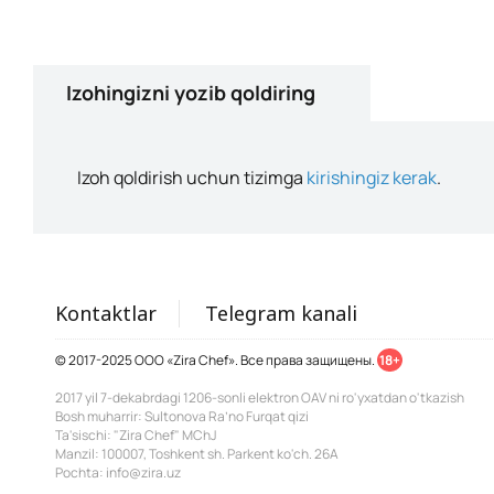
Izohingizni yozib qoldiring
Izoh qoldirish uchun tizimga
kirishingiz kerak
.
Kontaktlar
Telegram kanali
© 2017-2025 ООО «Zira Chef». Все права защищены.
18+
2017 yil 7-dekabrdagi 1206-sonli elektron OAV ni ro'yxatdan o'tkazish
Bosh muharrir: Sultonova Ra’no Furqat qizi
Ta'sischi: "Zira Chef" MChJ
Manzil: 100007, Toshkent sh. Parkent ko'ch. 26A
Pochta: info@zira.uz