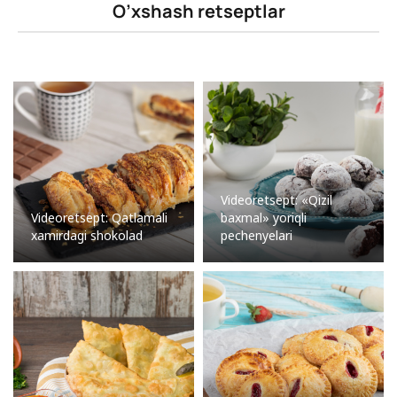
O’xshash retseptlar
Videoretsept: «Qizil
Videoretsept: Qatlamali
baxmal» yoriqli
xamirdagi shokolad
pechenyelari