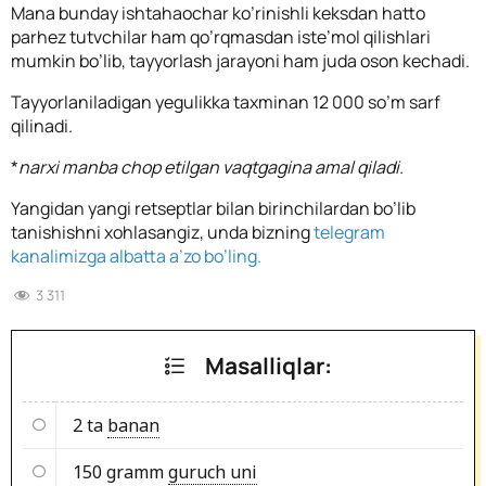
Mana bunday ishtahaochar ko’rinishli keksdan hatto
parhez tutvchilar ham qo’rqmasdan iste’mol qilishlari
mumkin bo’lib, tayyorlash jarayoni ham juda oson kechadi.
Tayyorlaniladigan yegulikka taxminan 12 000 so’m sarf
qilinadi.
*
narxi manba chop etilgan vaqtgagina amal qiladi.
Yangidan yangi retseptlar bilan birinchilardan bo’lib
tanishishni xohlasangiz, unda bizning
telegram
kanalimizga albatta a’zo bo’ling.
3 311
Masalliqlar:
2 ta
banan
150 gramm
guruch uni