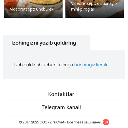
Videoretsept: qulupnaylik
Videoretsept: Cheburek
mini-piroglar
Izohingizni yozib qoldiring
Izoh qoldirish uchun tizimga
kirishingiz kerak
.
Kontaktlar
Telegram kanali
© 2017-2025 ООО «Zira Chef». Все права защищены.
18+