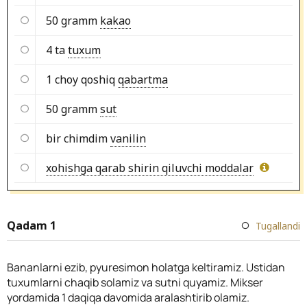
50 gramm
kakao
4 ta
tuxum
1 choy qoshiq
qabartma
50 gramm
sut
bir chimdim
vanilin
xohishga qarab shirin qiluvchi moddalar
Qadam 1
Tugallandi
Bananlarni ezib, pyuresimon holatga keltiramiz. Ustidan
tuxumlarni chaqib solamiz va sutni quyamiz. Mikser
yordamida 1 daqiqa davomida aralashtirib olamiz.