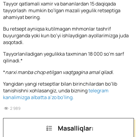
Tayyor qatlamali xamir va bananlardan 15 daqiqada
tayyorlash mumkin bo’lgan mazali yegulik retseptiga
ahamiyat bering.
Bu retsept ayniqsa kutilmagan mhmonlar tashrif
buyurganda yoki kun bo’yi ishlaydigan ayollarimizga juda
asqotadi.
Tayyorlaniladigan yegulikka taxminan 18 000 so’m sarf
qilinadi.*
*
narxi manba chop etilgan vaqtgagina amal qiladi.
Yangidan yangi retseptlar bilan birinchilardan bo’lib
tanishishni xohlasangiz, unda bizning
telegram
kanalimizga albatta a’zo bo’ling.
2 989
Masalliqlar: