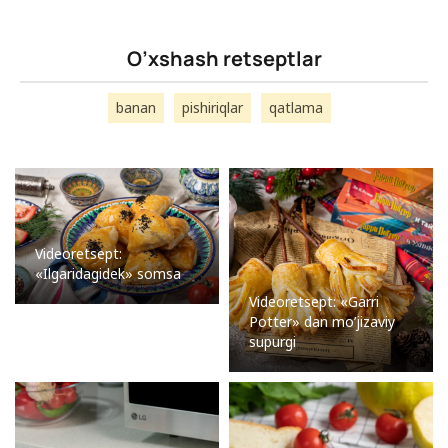
O’xshash retseptlar
banan
pishiriqlar
qatlama
Videoretsept:
«Ilgaridagidek» somsa
Videoretsept: «Garri
Potter» dan mo’jizaviy
supurgi