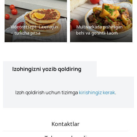
Videoretsept: Laxmajun
Multivarkada pishirilgan
– turkcha pitsa
behi va go’shtli taom
Izohingizni yozib qoldiring
Izoh qoldirish uchun tizimga
kirishingiz kerak
.
Kontaktlar