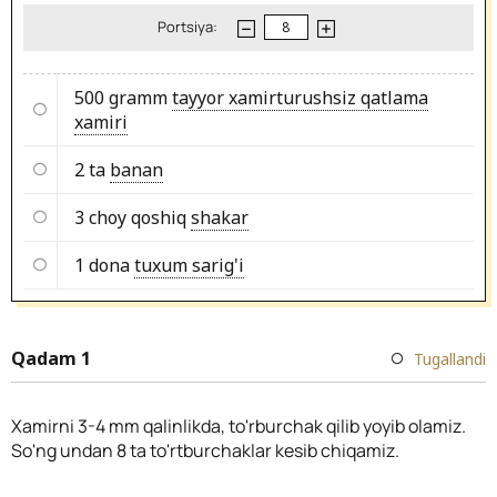
Portsiya:
500 gramm
tayyor xamirturushsiz qatlama
xamiri
2 ta
banan
3 choy qoshiq
shakar
1 dona
tuxum sarig'i
Qadam 1
Tugallandi
Xamirni 3-4 mm qalinlikda, to'rburchak qilib yoyib olamiz.
So'ng undan 8 ta to'rtburchaklar kesib chiqamiz.