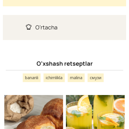
O’rtacha
O’xshash retseptlar
bananli
ichimlikla
malina
смузи