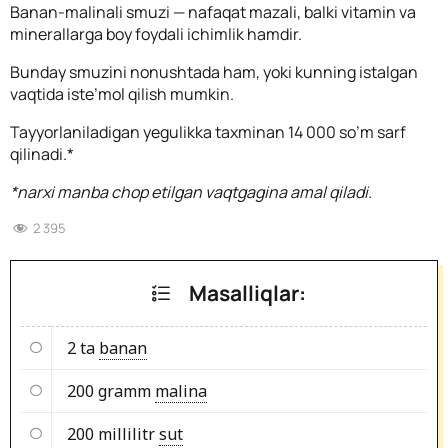
Banan-malinali smuzi — nafaqat mazali, balki vitamin va
minerallarga boy foydali ichimlik hamdir.
Bunday smuzini nonushtada ham, yoki kunning istalgan
vaqtida iste’mol qilish mumkin.
Tayyorlaniladigan yegulikka taxminan 14 000 so’m sarf
qilinadi.*
*narxi manba chop etilgan vaqtgagina amal qiladi.
2 395
Masalliqlar:
2 ta
banan
200 gramm
malina
200 millilitr
sut