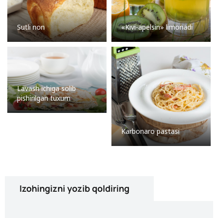
Sutli non
«Kivi-apelsin» limonadi
Lavash ichiga solib
pishirilgan tuxum
Karbonaro pastasi
Izohingizni yozib qoldiring