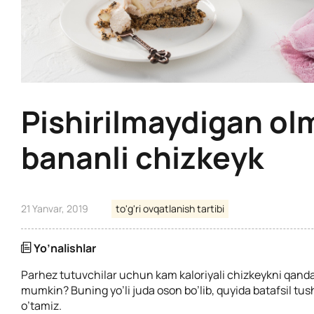
Pishirilmaydigan ol
bananli chizkeyk
21 Yanvar, 2019
to'g'ri ovqatlanish tartibi
Yo’nalishlar
Parhez tutuvchilar uchun kam kaloriyali chizkeykni qand
mumkin? Buning yo’li juda oson bo’lib, quyida batafsil tus
o’tamiz.