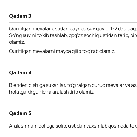
Qadam 3
Quritilgan mevalar ustidan qaynoq suv quyib, 1-2 daqiqaga 
So'ng suvini to'kib tashlab, qog'oz sochiq ustidan terib, bir
olamiz.
Quritilgan mevalarni mayda qilib to'g'rab olamiz.
Qadam 4
Blender idishiga suxarilar, to'g'ralgan quruq mevalar va asal
holatga kirgunicha aralashtirib olamiz.
Qadam 5
Aralashmani qolipga solib, ustidan yaxshilab qoshiqda tek