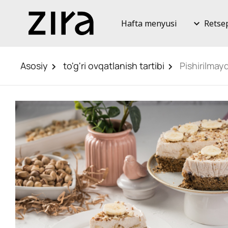
Hafta menyusi
Retse
Asosiy
to'g'ri ovqatlanish tartibi
Pishirilmay