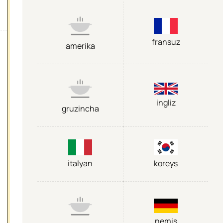
fransuz
amerika
ingliz
gruzincha
italyan
koreys
nemis