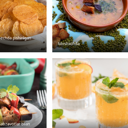
echda pishirilgan
Moshxo’rda
Sabzavotlar bilan