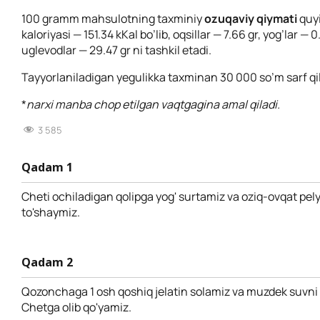
100 gramm mahsulotning taxminiy
ozuqaviy qiymati
quy
kaloriyasi — 151.34 kKal bo’lib, oqsillar — 7.66 gr, yog’lar — 0
uglevodlar — 29.47 gr ni tashkil etadi.
Tayyorlaniladigan yegulikka taxminan 30 000 so’m sarf qil
*
narxi manba chop etilgan vaqtgagina amal qiladi.
3 585
Qadam 1
Cheti ochiladigan qolipga yog' surtamiz va oziq-ovqat pel
to'shaymiz.
Qadam 2
Qozonchaga 1 osh qoshiq jelatin solamiz va muzdek suvni
Chetga olib qo'yamiz.