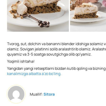
Tvorog, sut, dolchin va bananni blender idishiga solamiz
olamiz. Sovigan jelatinni solib aralashtirib olamiz. Aralas
quyamiz va 3-5 soatga sovutgichga olib qo'yamiz.
Yoqimli ishtaha!
Yangidan yangi retseptlarni bizdan kutib qoling va biznin
kanalimizga albatta a'zo bo'ling.
Muallif:
Sitora