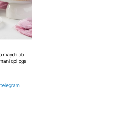
 va maydalab
hmani qolipga
g
telegram