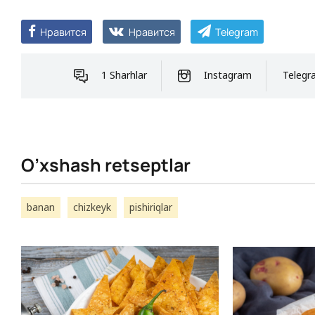
Нравится
Нравится
Telegram
1 Sharhlar
Instagram
Telegr
O’xshash retseptlar
banan
chizkeyk
pishiriqlar