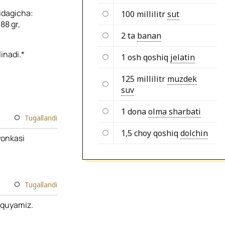
idagicha:
100 millilitr
sut
.88 gr,
2 ta
banan
inadi.*
1 osh qoshiq
jelatin
125 millilitr
muzdek
suv
1 dona
olma sharbati
Tugallandi
1,5 choy qoshiq
dolchin
yonkasi
Tugallandi
 quyamiz.