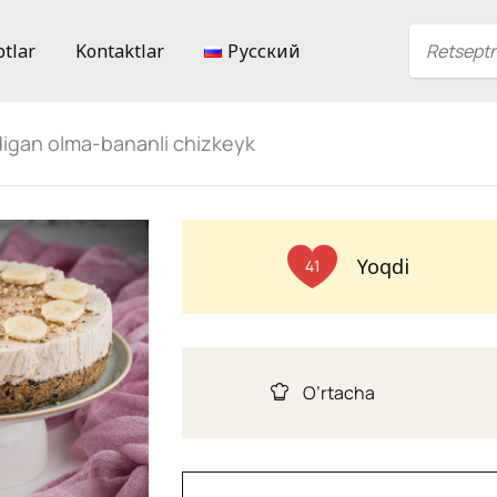
ptlar
Kontaktlar
Русский
digan olma-bananli chizkeyk
Yoqdi
41
O’rtacha