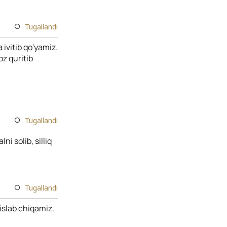
Tugallandi
ivitib qo'yamiz.
oz quritib
Tugallandi
ni solib, silliq
Tugallandi
islab chiqamiz.