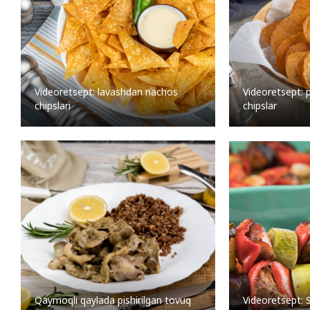
Videoretsept: lavashdan nachos
Videoretsept: p
chipslari
chipslar
Qaymoqli qaylada pishirilgan tovuq
Videoretsept: 