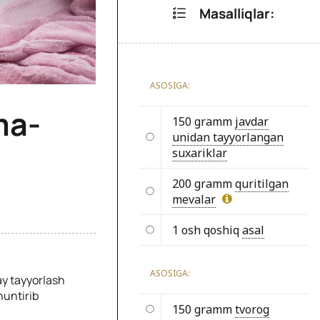
Masalliqlar:
ASOSIGA:
ma-
150 gramm
javdar
unidan tayyorlangan
suxariklar
200 gramm
quritilgan
mevalar
1 osh qoshiq
asal
ASOSIGA:
ay tayyorlash
huntirib
150 gramm
tvorog