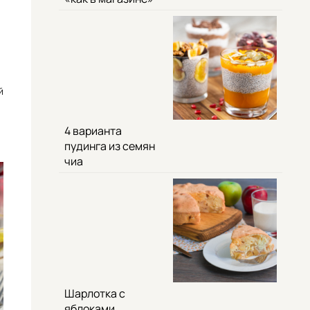
й
4 варианта
пудинга из семян
чиа
Шарлотка с
яблоками