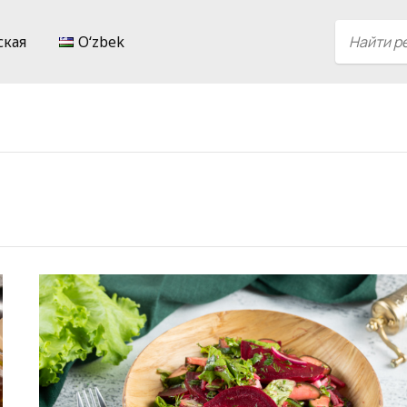
ская
Oʻzbek