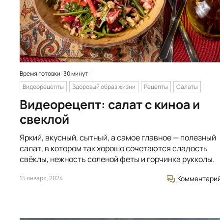
Время готовки: 30 минут
Видеорецепты
Здоровый образ жизни
Рецепты
Салаты
Видеорецепт: салат с киноа и
свеклой
Яркий, вкусный, сытный, а самое главное — полезный
салат, в котором так хорошо сочетаются сладость
свёклы, нежность соленой феты и горчинка рукколы.
15 января, 2024
Комментари