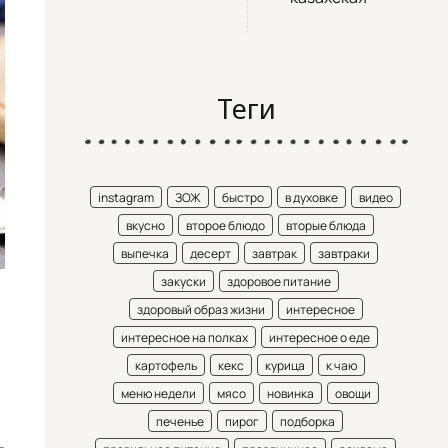
Теги
instagram
ЗОЖ
быстро
в духовке
видео
вкусно
второе блюдо
вторые блюда
выпечка
десерт
завтрак
завтраки
закуски
здоровое питание
здоровый образ жизни
интересное
интересное на полках
интересное о еде
картофель
кекс
курица
к чаю
меню недели
мясо
новинка
овощи
печенье
пирог
подборка