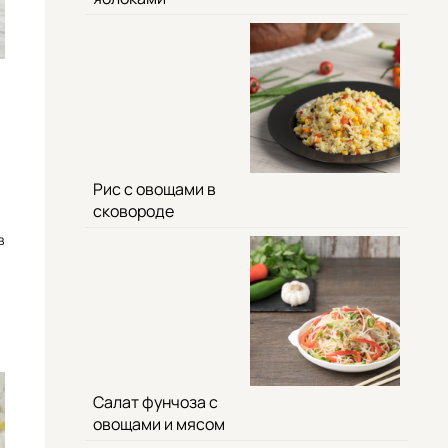
Рис с овощами в
сковороде
в
Салат фунчоза с
овощами и мясом