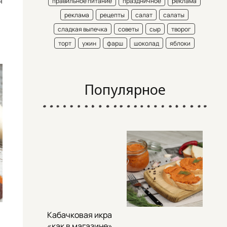
я
правильное питание
праздничное
реклама
реклама
рецепты
салат
салаты
сладкая выпечка
советы
сыр
творог
торт
ужин
фарш
шоколад
яблоки
Популярное
Кабачковая икра
«как в магазине»