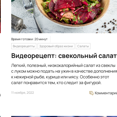
Время готовки: 20 минут
Видеорецепты
Здоровый образ жизни
Салаты
Видеорецепт: свекольный салат
Легкий, полезный, низкокалорийный салат из свеклы
с луком можно подать на ужин в качестве дополнени
к нежирной рыбе, курице или мясу. Особенно этот
салат понравится тем, кто следит за фигурой.
11 ноября, 2022
Комментари
й