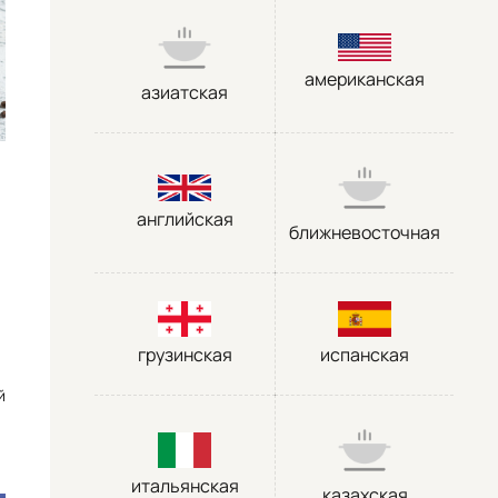
американская
азиатская
английская
ближневосточная
я
грузинская
испанская
й
итальянская
казахская