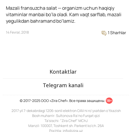
Mazali fransuzcha salat — organizm uchun haqiqiy
vitaminlar manbai bo’la oladi. Kam vaqt sarflab, mazali
yegulikdan bahramand bo’lamiz.
14 Fevral, 2018
1 Sharhlar
Kontaktlar
Telegram kanali
© 2017-2025 ООО «Zira Chef». Все права защищены.
18+
2017 yil 7-dekabrdagi 1206-sonli elektron OAV ni ro'yxatdan o'tkazish
Bosh muharrir: Sultonova Ra’no Furqat qizi
Ta'sischi: "Zira Chef" MChJ
Manzil: 100007, Toshkent sh. Parkent ko'ch. 26A
Pochta: info@zira.uz