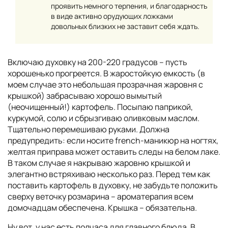
проявить немного терпения, и благодарность
в виде активно орудующих ложками
довольных близких не заставит себя ждать.
Включаю духовку на 200-220 градусов – пусть
хорошенько прогреется. В жаростойкую емкость (в
моем случае это небольшая прозрачная жаровня с
крышкой) забрасываю хорошо вымытый
(неочищенный!) картофель. Посыпаю паприкой,
куркумой, солю и сбрызгиваю оливковым маслом.
Тщательно перемешиваю руками. Должна
предупредить: если носите french-маникюр на ногтях,
желтая приправа может оставить следы на белом лаке.
В таком случае я накрываю жаровню крышкой и
элегантно встряхиваю несколько раз. Перед тем как
поставить картофель в духовку, не забудьте положить
сверху веточку розмарина – ароматерапия всем
домочадцам обеспечена. Крышка – обязательна.
Ну вот, у нас есть полчаса для главного блюда. В