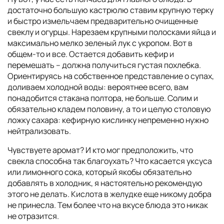
достаточно большую кастрюлю ставим крупную терку
и быстро измельчаем предварительно очищенные
свеклу и огурцы. Нарезаем крупными полосками яйца и
максимально мелко зеленый лук с укропом. Вот в
общем-то и все. Остается добавить кефир и
перемешать – должна получиться густая похлебка.
Ориентируясь на собственное представление о супах,
доливаем холодной воды: вероятнее всего, вам
понадобится стакана полтора, не больше. Солим и
обязательно кладем половину, а то и целую столовую
ложку сахара: кефирную кислинку непременно нужно
нейтрализовать.
Чувствуете аромат? И кто мог предположить, что
свекла способна так благоухать? Что касается уксуса
или лимонного сока, который якобы обязательно
добавлять в холодник, я настоятельно рекомендую
этого не делать. Кислота в желудке еще никому добра
не принесла. Тем более что на вкусе блюда это никак
не отразится.