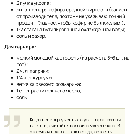
2 пучка укропа;
литр-полтора кефира средней жирности (зависит
от производителя, поэтому не указываю точный
процент. Главное, чтобы кефир не был кислым!);
1-2 стакана бутилированной охлажденной воды;
соль и сахар.
Для гарнира:
мелкий молодой картофель (из расчета 5-6 шт. на
рот);
2 ч. л. паприки;
1/4 ч. л. куркумы;
веточка свежего розмарина;
1 ст. л. растительного масла;
соль.
Когда все ингредиенты аккуратно разложены
на столе, считайте, половина уже сделана. И
это сущая правда — как всегда, остается