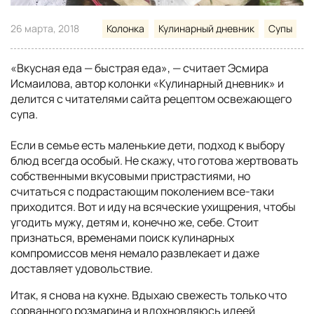
26 марта, 2018
Колонка
Кулинарный дневник
Супы
«Вкусная еда — быстрая еда», — считает Эсмира
Исмаилова, автор колонки «Кулинарный дневник» и
делится с читателями сайта рецептом освежающего
супа.
Если в семье есть маленькие дети, подход к выбору
блюд всегда особый. Не скажу, что готова жертвовать
собственными вкусовыми пристрастиями, но
считаться с подрастающим поколением все-таки
приходится. Вот и иду на всяческие ухищрения, чтобы
угодить мужу, детям и, конечно же, себе. Стоит
признаться, временами поиск кулинарных
компромиссов меня немало развлекает и даже
доставляет удовольствие.
Итак, я снова на кухне. Вдыхаю свежесть только что
сорванного розмарина и вдохновляюсь идеей