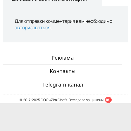
Для отправки комментария вам необходимо
авторизоваться
.
Реклама
Контакты
Telegram-канал
© 2017-2025 ООО «Zira Chef». Все права защищены.
18+
Регистрация электронного СМИ №1206 от 7 декабря 2017
Главный редактор: Султанова Рано Фуркатовна
Учредитель: ООО «Zira Chef»
Адрес: 100007, Ташкент, ул. Паркент, 26А
Почта: info@zira.uz