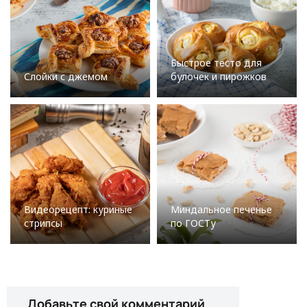
Быстрое тесто для
Слойки с джемом
булочек и пирожков
Видеорецепт: куриные
Миндальное печенье
стрипсы
по ГОСТу
Добавьте свой комментарий